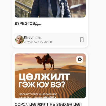
ДҮРВЭГСЭД…
Khugjil.mn
2026-07-23 22:42:00
СОР17: ЦӨЛЖИЛТ НЬ ЗӨВХӨН ЦӨЛ