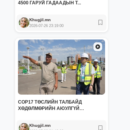
4500 ГАРУЙ ГАДААДЫН Т...
Khugjil.mn
2026-07-26 23:19:00
COP17 ТӨСЛИЙН ТАЛБАЙД
ХӨДӨЛМӨРИЙН АЮУЛГҮЙ
БАЙДЛЫН...
Khugjil.mn