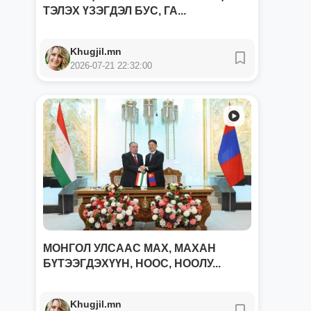
ТЭЛЭХ ҮЗЭГДЭЛ БУС, ГА...
Khugjil.mn
2026-07-21 22:32:00
МОНГОЛ УЛСААС МАХ, МАХАН
БҮТЭЭГДЭХҮҮН, НООС, НООЛУ...
Khugjil.mn