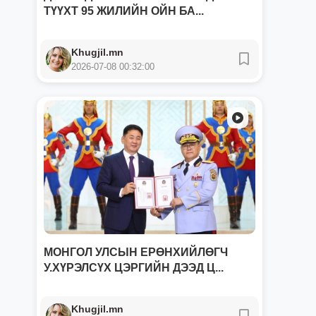
ТҮҮХТ 95 ЖИЛИЙН ОЙН БА...
Khugjil.mn
2026-07-08 00:32:00
МОНГОЛ УЛСЫН ЕРӨНХИЙЛӨГЧ
У.ХҮРЭЛСҮХ ЦЭРГИЙН ДЭЭД Ц...
Khugjil.mn