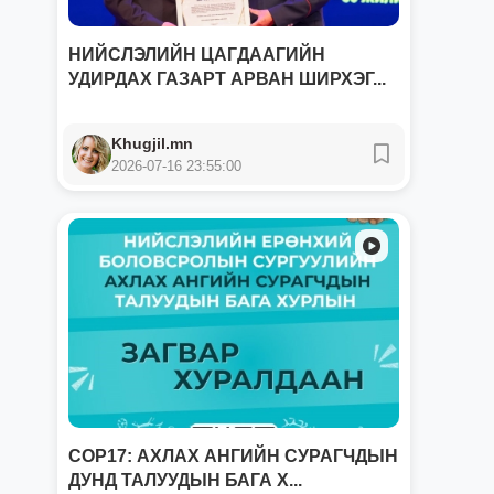
НИЙСЛЭЛИЙН ЦАГДААГИЙН
УДИРДАХ ГАЗАРТ АРВАН ШИРХЭГ...
Khugjil.mn
2026-07-16 23:55:00
COP17: АХЛАХ АНГИЙН СУРАГЧДЫН
ДУНД ТАЛУУДЫН БАГА Х...