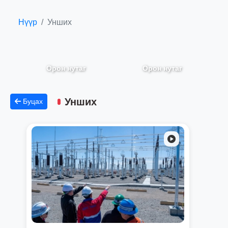
Нүүр
Унших
Орон нутаг
Орон нутаг
Унших
Буцах