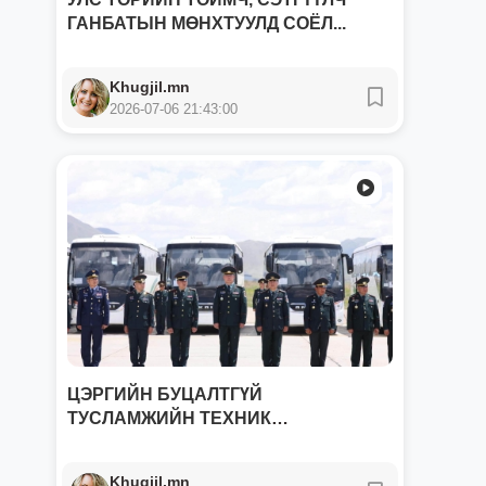
ГАНБАТЫН МӨНХТУУЛД СОЁЛ...
Khugjil.mn
2026-07-06 21:43:00
ЦЭРГИЙН БУЦАЛТГҮЙ
ТУСЛАМЖИЙН ТЕХНИК
ХЭРЭГСЛИЙГ ХҮЛ...
Khugjil.mn