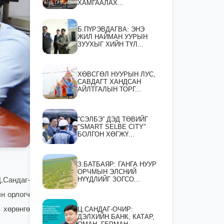
ХАМГААЛАХ...
Б.ПҮРЭВДАГВА: ЭНЭ
ЖИЛ НАЙМАН УУРЫН
ЗУУХЫГ ХИЙН ТҮЛ...
ХӨВСГӨЛ НУУРЫН ЛУС,
САВДАГТ ХАНДСАН
АЙЛТГАЛЫН ТОРГ...
"СЭЛБЭ” ДЭД ТӨВИЙГ
"SMART SELBE CITY"
БОЛГОН ХӨГЖҮ...
З.БАТБАЯР: ГАНГА НУУР
ОРЧМЫН ЭЛСНИЙ
НҮҮДЛИЙГ ЗОГСО...
.Сандаг-
н орлогч
 хөрөнгө
Ц.САНДАГ-ОЧИР:
ДЭЛХИЙН БАНК, КАТАР,