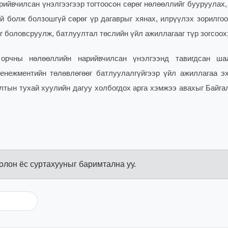
ийвчилсан үнэлгээгээр тогтоосон сөрөг нөлөөллийг бууруулах,
й болж болзошгүй сөрөг үр дагаврыг хянах, илрүүлэх зорилгоо
 боловсруулж, батлуултал төслийн үйл ажиллагааг түр зогсоох
 орчны нөлөөллийн нарийвчилсан үнэлгээнд тавигдсан ша
енежментийн төлөвлөгөөг батлуулалгүйгээр үйл ажиллагаа э
лтын тухай хуулийн дагуу холбогдох арга хэмжээ авахыг Байга
болон ёс суртахууныг баримтална уу.