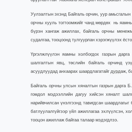
Уулзалтын эхэнд Байгаль орчин, уур амьсгалын
орчны хууль тогтоомжийг чанд мөрдөх нь яамны 
бүрэн хангаж ажиллах, байгаль орчны менежм
судалгаа, тооцоонд тулгуурлан хэрэгжүүлэх ёсто
Үргэлжлүүлэн яамны холбогдох газрын дарга
шалгалтын явц, төслийн байгаль орчинд үзү
асуудлуудад анхаарах шаардлагатайг дурдаж, б
Байгаль орчны улсын хяналтын газрын дарга Б.
гомдол мэдээллийн дагуу хийсэн хяналт шал
нарийвчилсан үнэлгээнд тавигдсан шаардлагыг 
батлуулалгүйгээр үйл ажиллагаа эхлүүлсэн, хо
тооцон ажиллаж байгаа талаар мэдэгдлээ.