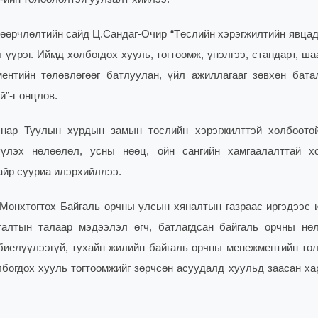
 өөрчлөлтийн сайд Ц.Сандаг-Очир “Төслийн хэрэгжилтийн явцад
үүрэг. Иймд холбогдох хууль, тогтоомж, үнэлгээ, стандарт, ша
ентийн төлөвлөгөөг батлуулан, үйл ажиллагааг зөвхөн бата
й”-г онцлов.
 нар Туулын хурдын замын төслийн хэрэгжилттэй холбоото
үлэх нөлөөлөл, усны нөөц, ойн сангийн хамгаалалттай х
айр сууриа илэрхийллээ.
Мөнхтогтох Байгаль орчны улсын хяналтын газраас иргэдээс 
галтын талаар мэдээлэл өгч, батлагдсан байгаль орчны нө
биелүүлээгүй, тухайн жилийн байгаль орчны менежментийн төл
лбогдох хууль тогтоомжийг зөрчсөн асуудалд хуульд заасан ха