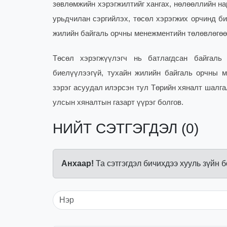
зөвлөмжийн хэрэгжилтийг хангах, нөлөөллийн нар
урьдчилан сэргийлэх, төсөл хэрэгжих орчинд би
жилийн байгаль орчны менежментийн төлөвлөгөөг
Төсөл хэрэгжүүлэгч нь батлагдсан байгаль
биелүүлээгүй, тухайн жилийн байгаль орчны м
зэрэг асуудал илэрсэн тул Төрийн хяналт шалга
улсын хяналтын газарт үүрэг болгов.
НИЙТ СЭТГЭГДЭЛ (0)
Анхаар!
Та сэтгэгдэл бичихдээ хууль зүйн 