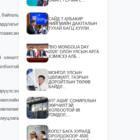
ОМАН, ГЕРМАН,...
 байгаль
САЙД Т.АУБАКИР
НИЙГМИЙН ДААТГАЛЫН
ардлагыг
ТУХАЙ БАГЦ ХУУЛИ...
лгаажсан
“BIO MONGOLIA DAY
2026” ОЛОН УЛСЫН АРГА
ХЭМЖЭЭ АЛБ...
й хяналт
олбоотой
МОНГОЛ УЛСЫН
ЦӨЛЖИЛТ, ГАЗРЫН
ДОРОЙТЛЫН ТӨЛӨВ
БАЙДЛ...
ирүүлсэн
лөөллийн
АТГ:АШИГ СОНИРХЛЫН
ЗӨРЧИЛТЭЙ
өвлөгөөг
ХОЛБООТОЙ 98
ГОМДОЛ,...
риуцлага
КОП17 БАГА ХУРАЛД
ОРОЛЦОХООР 4500