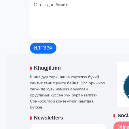
ИЛГЭЭХ
Khugjil.mn
Шинэ дүр төрх, шинэ хэрэглээ бүхий
сайтыг танилцуулж байна. Улс орныхоо
хөгжилд хувь нэмрээ оруулсан
оруулахыг хүссэн хүн бүрт нээлттэй.
Сонирхолтой контентийг хамтдаа
бүтээе.
Soci
Newsletters
Ins