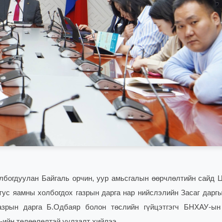
богдуулан Байгаль орчин, уур амьсгалын өөрчлөлтийн сайд Ц
тус яамны холбогдох газрын дарга нар нийслэлийн Засаг даргы
азрын дарга Б.Одбаяр болон төслийн гүйцэтгэгч БНХАУ-ын
-ийн төлөөлөлтэй уулзалт хийлээ.