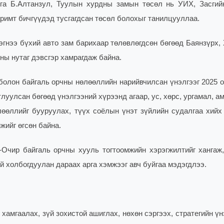
рга Б.Алтанзул, Туулын хурдны замын төсөл нь УИХ, Засгий
римт бичгүүдэд тусгагдсан төсөл болохыг танилцууллаа.
6 эгнээ бүхий авто зам барихаар төлөвлөгдсөн бөгөөд Баянзүрх,
оны нутаг дэвсгэр хамрагдаж байна.
болон байгаль орчны нөлөөллийн нарийвчилсан үнэлгээг 2025 о
улсан бөгөөд үнэлгээний хүрээнд агаар, ус, хөрс, ургамал, ам
өлөөллийг бууруулах, түүх соёлын үнэт зүйлийн судалгаа хийх 
жийг өгсөн байна.
Очир байгаль орчны хууль тогтоомжийн хэрэгжилтийг хангаж,
 холбогдуулан дараах арга хэмжээг авч буйгаа мэдэгдлээ.
 хамгаалах, зүй зохистой ашиглах, нөхөн сэргээх, стратегийн ү