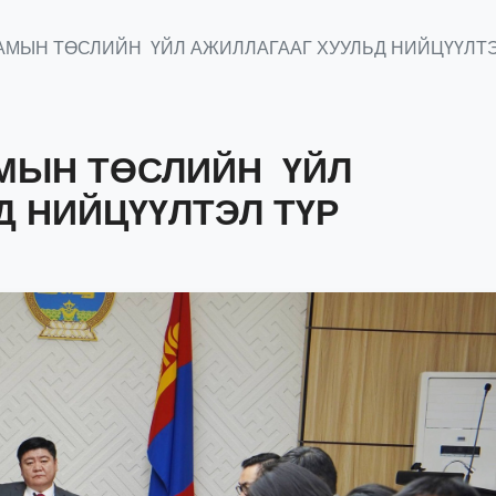
АМЫН ТӨСЛИЙН ҮЙЛ АЖИЛЛАГААГ ХУУЛЬД НИЙЦҮҮЛТЭ
МЫН ТӨСЛИЙН ҮЙЛ
Д НИЙЦҮҮЛТЭЛ ТҮР