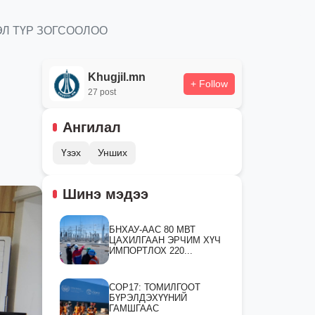
Л ТҮР ЗОГСООЛОО
Khugjil.mn
+ Follow
27 post
Ангилал
Үзэх
Унших
Шинэ мэдээ
БНХАУ-ААС 80 МВТ
ЦАХИЛГААН ЭРЧИМ ХҮЧ
ИМПОРТЛОХ 220...
СOP17: ТОМИЛГООТ
БҮРЭЛДЭХҮҮНИЙ
ГАМШГААС