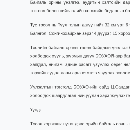
Байгаль орчны үнэлгээ, аудитын хэлтсийн да
тогтоол болон нийслэлийн хөгжлийн бодлогын ба
Тус төсөл нь Туул голын дагуу нийт 32 км урт, 
Баянгол, Сонгинохайрхан зэрэг 4 дүүрэг, 15 хоро
Төслийн байгаль орчны төлөв байдлын үнэлгээ 
холбогдох хууль, журмын дагуу БОУАӨЯ-аар батлу
хаягдал, нийгэм, эдийн засагт үзүүлэх сөрөг н
төрлийн судалгааны арга хэмжээ явуулах зөвлөм
Уулзалтын төгсгөлд БОУАӨ-ийн сайд Ц.Сандаг-
холбогдох шаардлагад нийцүүлэн хэрэгжүүлэхтэй
Үүнд:
Төсөл хэрэгжих нутаг дэвсгэрийн байгаль орчныг