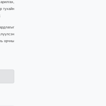
 арилгах,
р тухайн
;
ардлагыг
хлүүлсэн
ль орчны