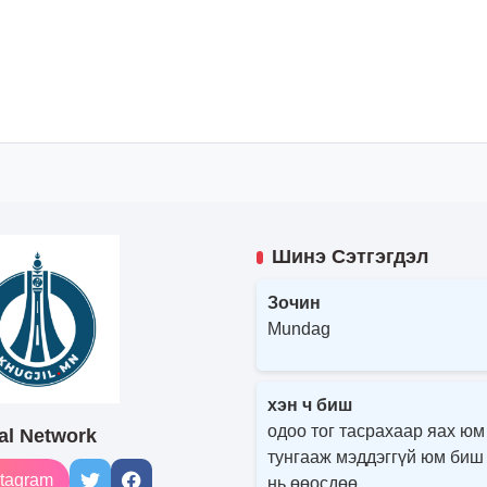
Шинэ Сэтгэгдэл
Зочин
Mundag
хэн ч биш
одоо тог тасрахаар яах юм
al Network
тунгааж мэддэггүй юм биш
tagram
нь өөосдөө