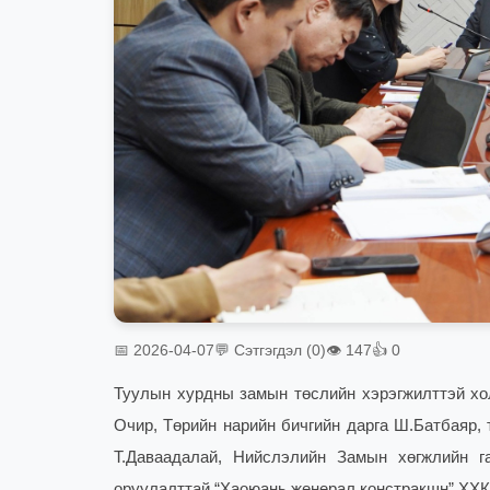
📅 2026-04-07
💬 Сэтгэгдэл (0)
👁 147
👍 0
Туулын хурдны замын төслийн хэрэгжилттэй хол
Очир, Төрийн нарийн бичгийн дарга Ш.Батбаяр, 
Т.Даваадалай, Нийслэлийн Замын хөгжлийн г
оруулалттай “Хаоюань женерал констракшн” ХХК