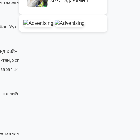
ГАРУЙ ГАДААДЫН Т...
н газрын
 Хан-Уул,
нд хийж,
ьтан, хог
зэрэг 14
 төслийг
нэлгээний