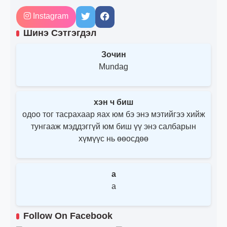
Instagram
Шинэ Сэтгэгдэл
Зочин
Mundag
хэн ч биш
одоо тог тасрахаар яах юм бэ энэ мэтийгээ хийж
тунгааж мэддэггүй юм биш үү энэ салбарын
хүмүүс нь өөосдөө
a
a
Follow On Facebook