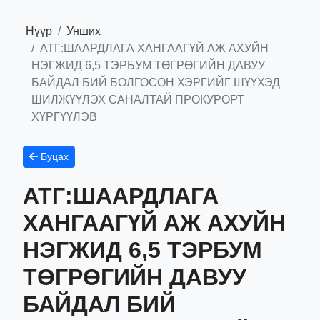
Нүүр
Унших
АТГ:ШААРДЛАГА ХАНГААГҮЙ АЖ АХУЙН
НЭГЖИД 6,5 ТЭРБУМ ТӨГРӨГИЙН ДАВУУ
БАЙДАЛ БИЙ БОЛГОСОН ХЭРГИЙГ ШҮҮХЭД
ШИЛЖҮҮЛЭХ САНАЛТАЙ ПРОКУРОРТ
ХҮРГҮҮЛЭВ
Буцах
АТГ:ШААРДЛАГА
ХАНГААГҮЙ АЖ АХУЙН
НЭГЖИД 6,5 ТЭРБУМ
ТӨГРӨГИЙН ДАВУУ
БАЙДАЛ БИЙ