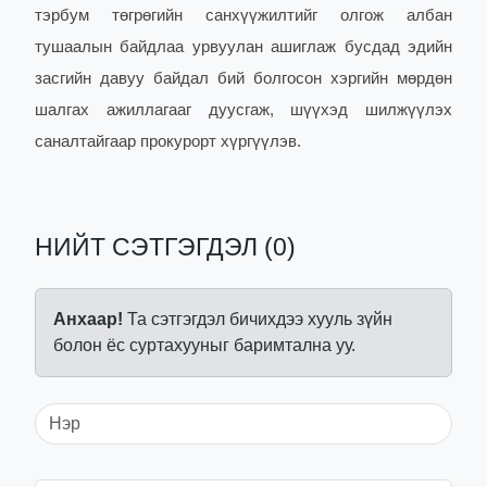
тэрбум төгрөгийн санхүүжилтийг олгож албан
тушаалын байдлаа урвуулан ашиглаж бусдад эдийн
засгийн давуу байдал бий болгосон хэргийн мөрдөн
шалгах ажиллагааг дуусгаж, шүүхэд шилжүүлэх
саналтайгаар прокурорт хүргүүлэв.
НИЙТ СЭТГЭГДЭЛ (0)
Анхаар!
Та сэтгэгдэл бичихдээ хууль зүйн
болон ёс суртахууныг баримтална уу.