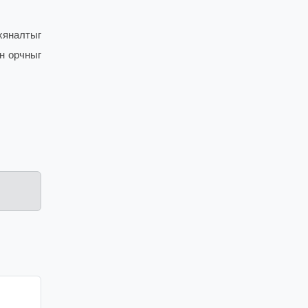
хяналтыг
н орчныг