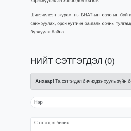
хэрэгжүүлэх ач холбогдолтой юм.
Шинэчилсэн журам нь БНАТ-ын орлогыг байгал
сайжруулах, орон нутгийн байгаль орчны тулгам
бүрдүүлж байна.
НИЙТ СЭТГЭГДЭЛ (0)
Анхаар!
Та сэтгэгдэл бичихдээ хууль зүйн 