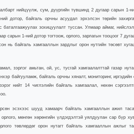
лбарт нийцүүлж, сум, дүүргийн түвшинд 2 дугаар сарын 1-ни
-ний дотор, байгаль орчны асуудал эрхэлсэн төрийн захирг
ус баталгаажуулах зохицуулалт туссан. Улмаар аймаг, нийслэ
р сарын 1-ний дотор тогтоож, орлого, зарлагын тооцоог 7 дуг
он нь байгаль хамгааллын зардлыг орон нутгийн төсөвт хуга
ал, зэрлэг амьтан, ой, ус, тусгай хамгаалалттай газар нутаг
энхэр байгууламж, байгаль орчны хяналт, мониторинг, иргэдийн
эрэг нийт 14 чиглэлийн байгаль хамгаалал, нөхөн сэргээлт
оо.
өрсөн эсэхээс шууд хамаарч байгаль хамгааллын ажил таса
 орлого, мөнгөн хөрөнгийн үлдэгдэлтэй уялдуулан сар бүр ху
лого төвлөрдөг орон нутагт байгаль хамгааллын ажлыг та