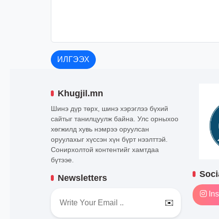
ИЛГЭЭХ
Khugjil.mn
Шинэ дүр төрх, шинэ хэрэглээ бүхий
сайтыг танилцуулж байна. Улс орныхоо
хөгжилд хувь нэмрээ оруулсан
оруулахыг хүссэн хүн бүрт нээлттэй.
Сонирхолтой контентийг хамтдаа
бүтээе.
Soci
Newsletters
Ins
✉️