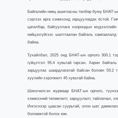
Байгалийн нөөц ашигласны төлбөр буюу БНАТ-ын о
сэргээх арга хэмжээнд зарцуулагдах ёстой. Гэ
цагалбар, байгууллага хоорондын мэдээллийн 
нийцэхгүйгээс шалтгаалан байгаль хамгаалалд 
байна.
Тухайлбал, 2025 онд БНАТ-ын орлого 300.1 тэр
гүйцэтгэл 95.4 хувьтай гарсан. Харин байгаль
зарцуулах шаардлагатай байсан боловч 59.2 тэ
хуулийн хэрэгжилт 45 хувьтай байна.
Шинэчилсэн журмаар БНАТ-ын орлого, түүнээ
хэмжээний төлөвлөлт, зарцуулалт, тайлагнал, х
Ингэснээр цаасан суурьтай, олон шат дамжлага
боломжтой болох юм.