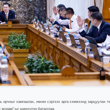
ь орчныг хамгаалах, нөхөн сэргээх арга хэмжээнд зарцуулах т
х журам”-ыг шинэчлэн баталлаа.