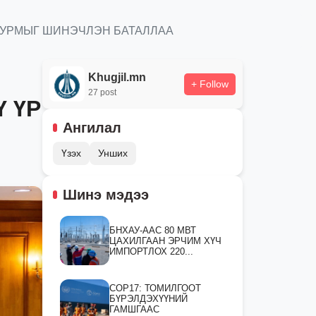
 ЖУРМЫГ ШИНЭЧЛЭН БАТАЛЛАА
Khugjil.mn
+ Follow
27 post
 ҮР
Ангилал
Үзэх
Унших
Шинэ мэдээ
БНХАУ-ААС 80 МВТ
ЦАХИЛГААН ЭРЧИМ ХҮЧ
ИМПОРТЛОХ 220...
СOP17: ТОМИЛГООТ
БҮРЭЛДЭХҮҮНИЙ
ГАМШГААС