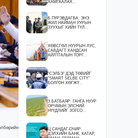
ХАМГААЛАХ...
Б.ПҮРЭВДАГВА: ЭНЭ
ЖИЛ НАЙМАН УУРЫН
ЗУУХЫГ ХИЙН ТҮЛ...
ХӨВСГӨЛ НУУРЫН ЛУС,
САВДАГТ ХАНДСАН
АЙЛТГАЛЫН ТОРГ...
"СЭЛБЭ” ДЭД ТӨВИЙГ
"SMART SELBE CITY"
БОЛГОН ХӨГЖҮ...
З.БАТБАЯР: ГАНГА НУУР
ОРЧМЫН ЭЛСНИЙ
НҮҮДЛИЙГ ЗОГСО...
өлбөрийн
Ц.САНДАГ-ОЧИР:
ДЭЛХИЙН БАНК, КАТАР,