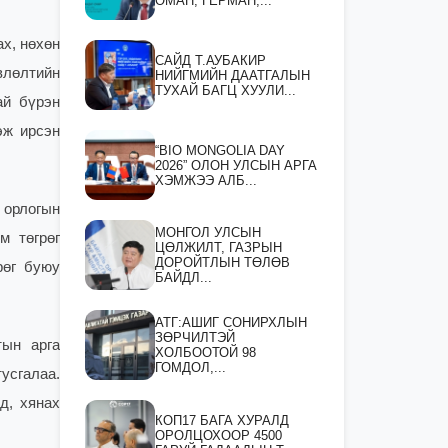
ОМАН, ГЕРМАН,...
ах, нөхөн
САЙД Т.АУБАКИР
влөлтийн
НИЙГМИЙН ДААТГАЛЫН
ТУХАЙ БАГЦ ХУУЛИ...
ай бүрэн
эж ирсэн
“BIO MONGOLIA DAY
2026” ОЛОН УЛСЫН АРГА
ХЭМЖЭЭ АЛБ...
 орлогын
МОНГОЛ УЛСЫН
м төгрөг
ЦӨЛЖИЛТ, ГАЗРЫН
ДОРОЙТЛЫН ТӨЛӨВ
рөг буюу
БАЙДЛ...
АТГ:АШИГ СОНИРХЛЫН
ЗӨРЧИЛТЭЙ
тын арга
ХОЛБООТОЙ 98
ГОМДОЛ,...
усгалаа.
д, хянах
КОП17 БАГА ХУРАЛД
ОРОЛЦОХООР 4500