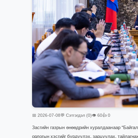
📅 2026-07-08
💬 Сэтгэгдэл (0)
👁 60
👍 0
Засгийн газрын өнөөдрийн хуралдаанаар “Байгал
орлогын хэсгийг бүрдүүлэх, зарцуулах, тайлагна