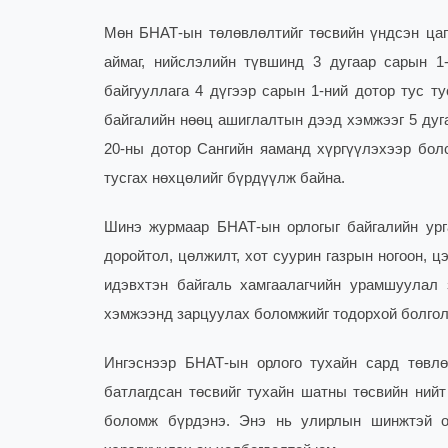
Мөн БНАТ-ын төлөвлөлтийг төсвийн үндсэн цага
аймаг, нийслэлийн түвшинд 3 дугаар сарын 1
байгууллага 4 дүгээр сарын 1-ний дотор тус т
байгалийн нөөц ашиглалтын дээд хэмжээг 5 дугаа
20-ны дотор Сангийн яаманд хүргүүлэхээр болс
тусгах нөхцөлийг бүрдүүлж байна.
Шинэ журмаар БНАТ-ын орлогыг байгалийн ургам
доройтол, цөлжилт, хот суурин газрын ногоон, ц
идэвхтэн байгаль хамгаалагчийн урамшуулал з
хэмжээнд зарцуулах боломжийг тодорхой болгол
Ингэснээр БНАТ-ын орлого тухайн сард төвл
батлагдсан төсвийг тухайн шатны төсвийн нийт
боломж бүрдэнэ. Энэ нь улирлын шинжтэй ор