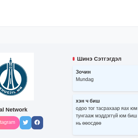
Шинэ Сэтгэгдэл
Зочин
Mundag
хэн ч биш
одоо тог тасрахаар яах юм
al Network
тунгааж мэддэггүй юм биш
tagram
нь өөосдөө