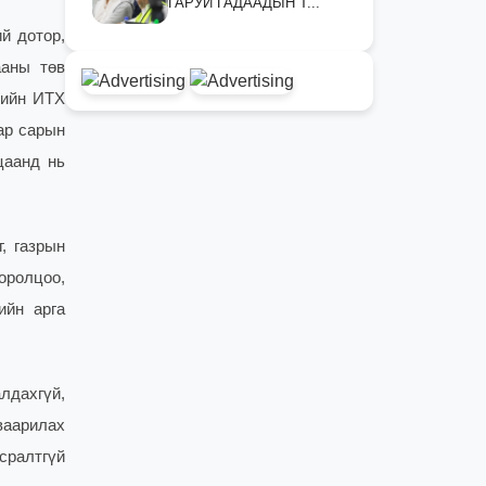
ГАРУЙ ГАДААДЫН Т...
й дотор,
ааны төв
лийн ИТХ
аар сарын
цаанд нь
, газрын
 оролцоо,
ийн арга
лдахгүй,
ваарилах
сралтгүй