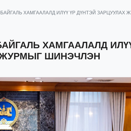
 БАЙГАЛЬ ХАМГААЛАЛД ИЛҮҮ ҮР ДҮНТЭЙ ЗАРЦУУЛАХ
БАЙГАЛЬ ХАМГААЛАЛД ИЛҮҮ
 ЖУРМЫГ ШИНЭЧЛЭН