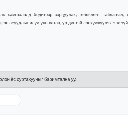
ь хамгаалалд бодитоор зарцуулах, төлөвлөлт, тайлагнал, 
дсан асуудлыг илүү уян хатан, үр дүнтэй санхүүжүүлэх эрх зүй
болон ёс суртахууныг баримтална уу.