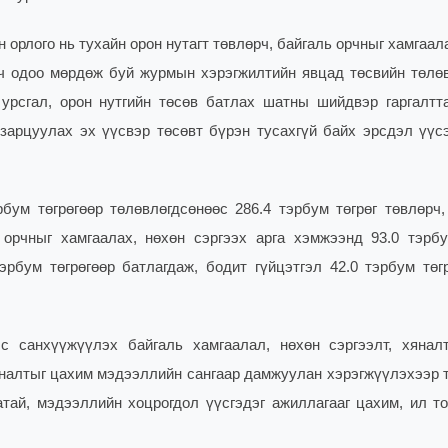
рлого нь тухайн орон нутагт төвлөрч, байгаль орчныг хамгаал
вч одоо мөрдөж буй журмын хэрэгжилтийн явцад төсвийн төлө
урсгал, орон нутгийн төсөв батлах шатны шийдвэр гаргалтт
зарцуулах эх үүсвэр төсөвт бүрэн тусахгүй байх эрсдэл үүс
бум төгрөгөөр төлөвлөгдсөнөөс 286.4 тэрбум төгрөг төвлөрч,
 орчныг хамгаалах, нөхөн сэргээх арга хэмжээнд 93.0 тэрбу
рбум төгрөгөөр батлагдаж, бодит гүйцэтгэл 42.0 тэрбум төг
с санхүүжүүлэх байгаль хамгаалал, нөхөн сэргээлт, хянал
яналтыг цахим мэдээллийн сангаар дамжуулан хэрэгжүүлэхээр т
тай, мэдээллийн хоцрогдол үүсгэдэг ажиллагааг цахим, ил то