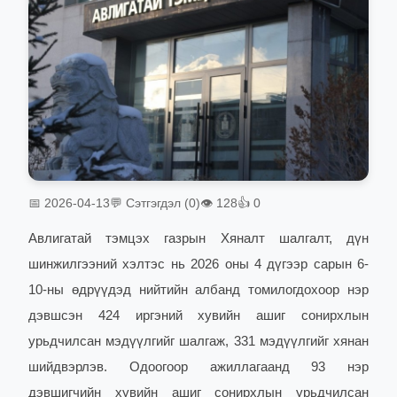
📅 2026-04-13
💬 Сэтгэгдэл (0)
👁 128
👍 0
Авлигатай тэмцэх газрын Хяналт шалгалт, дүн
шинжилгээний хэлтэс нь 2026 оны 4 дүгээр сарын 6-
10-ны өдрүүдэд нийтийн албанд томилогдохоор нэр
дэвшсэн 424 иргэний хувийн ашиг сонирхлын
урьдчилсан мэдүүлгийг шалгаж, 331 мэдүүлгийг хянан
шийдвэрлэв. Одоогоор ажиллагаанд 93 нэр
дэвшигчийн хувийн ашиг сонирхлын урьдчилсан