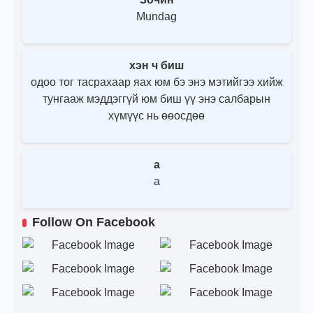
Mundag
хэн ч биш
одоо тог тасрахаар яах юм бэ энэ мэтийгээ хийж
тунгааж мэддэггүй юм биш үү энэ салбарын
хүмүүс нь өөосдөө
a
a
Follow On Facebook