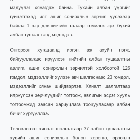
мэдүүлэг хянагдаж байна. Тухайн албан үүргийг
гүйцэтгэхэд илт ашиг сонирхлын зөрчил үүсэхээр
байгаа 1 нэр дэвшигчийн талаар томилох эрх бүхий
албан тушаалтанд мэдэгдэв.
Өнгөрсөн хугацаанд иргэн, аж ахуйн нэгж,
байгууллагаас ирүүлсэн нийтийн албан тушаалтны
авлига, ашиг сонирхлын зөрчилтэй холбоотой 126
гомдол, мэдээллийг хүлээн авч шалгаснаас 23 гомдол,
мэдээллийг хянан шийдвэрлэв. Хяналт шалгалтаар
илрүүлсэн зөрчлүүдийг тогтоож, авлигын эсрэг хууль
тогтоомжид заасан хариуцлага тооцуулахаар албан
бичиг хүргүүллээ.
Төлөвлөгөөт хяналт шалгалтаар 37 албан тушаалтны
хувийн ашиг сонирхлын болон хөрөнгө, орлогын