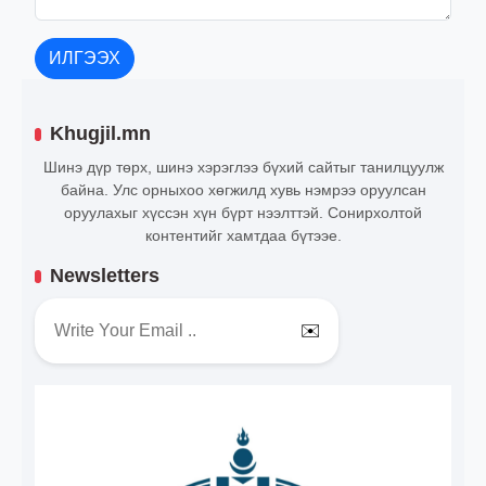
ИЛГЭЭХ
Khugjil.mn
Шинэ дүр төрх, шинэ хэрэглээ бүхий сайтыг танилцуулж
байна. Улс орныхоо хөгжилд хувь нэмрээ оруулсан
оруулахыг хүссэн хүн бүрт нээлттэй. Сонирхолтой
контентийг хамтдаа бүтээе.
Newsletters
✉️