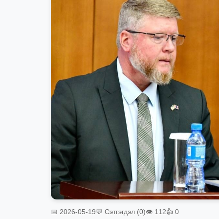
📅 2026-05-19
💬 Сэтгэгдэл (0)
👁 112
👍 0