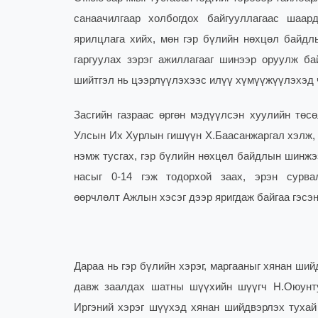
санаачилгаар холбогдох байгууллагаас шаард
ярилцлага хийх, мөн гэр бүлийн нөхцөл байдл
гаргуулах зэрэг ажиллагааг шинээр оруулж ба
шийтгэл нь цээрлүүлэхээс илүү хүмүүжүүлэхэд 
Засгийн газраас өргөн мэдүүлсэн хуулийн төсө
Улсын Их Хурлын гишүүн Х.Баасанжаргал хэлж, х
нэмж тусгах, гэр бүлийн нөхцөл байдлын шинжээ
насыг 0-14 гэж тодорхой заах, эрэн сурва
өөрчлөлт Ажлын хэсэг дээр яригдаж байгаа гэсэн
Дараа нь гэр бүлийн хэрэг, маргааныг хянан ши
давж заалдах шатны шүүхийн шүүгч Н.Оюунту
Иргэний хэрэг шүүхэд хянан шийдвэрлэх тухай 