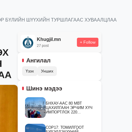
ЭР БҮЛИЙН ШҮҮХИЙН ТУРШЛАГААС ХУВААЛЦЛАА
Khugjil.mn
+ Follow
27 post
ЭХ
Ангилал
Н
Үзэх
Унших
АА
Шинэ мэдээ
БНХАУ-ААС 80 МВТ
ЦАХИЛГААН ЭРЧИМ ХҮЧ
ИМПОРТЛОХ 220...
СOP17: ТОМИЛГООТ
БҮРЭЛДЭХҮҮНИЙ