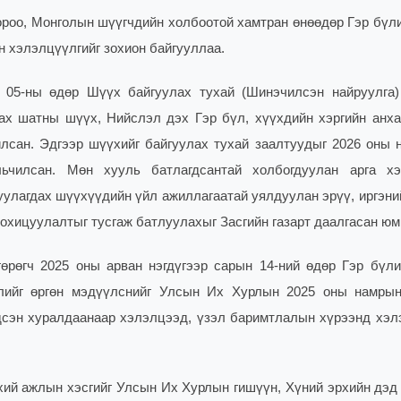
роо, Монголын шүүгчдийн холбоотой хамтран өнөөдөр Гэр бүли
 хэлэлцүүлгийг зохион байгууллаа.
 05-ны өдөр Шүүх байгуулах тухай (Шинэчилсэн найруулга)
дах шатны шүүх, Нийслэл дэх Гэр бүл, хүүхдийн хэргийн анх
илсан. Эдгээр шүүхийг байгуулах тухай заалтуудыг 2026 оны н
ьчилсан. Мөн хууль батлагдсантай холбогдуулан арга х
улагдах шүүхүүдийн үйл ажиллагаатай уялдуулан эрүү, иргэний
охицуулалтыг тусгаж батлуулахыг Засгийн газарт даалгасан юм
өрөгч 2025 оны арван нэгдүгээр сарын 14-ний өдөр Гэр бүли
лийг өргөн мэдүүлснийг Улсын Их Хурлын 2025 оны намры
гдсэн хуралдаанаар хэлэлцээд, үзэл баримтлалын хүрээнд хэл
үхий ажлын хэсгийг Улсын Их Хурлын гишүүн, Хүний эрхийн дэд