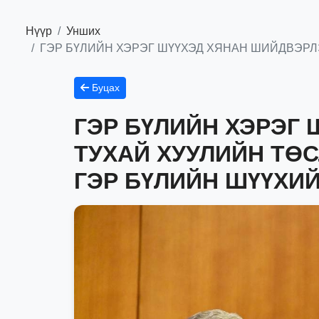
Нүүр
Унших
ГЭР БҮЛИЙН ХЭРЭГ ШҮҮХЭД ХЯНАН ШИЙДВЭРЛ
Буцах
ГЭР БҮЛИЙН ХЭРЭГ
ТУХАЙ ХУУЛИЙН ТӨ
ГЭР БҮЛИЙН ШҮҮХИ