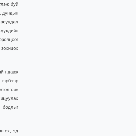
глэж буй
, дундын
 асуудал
 хүүхдийн
оролцоог
 зохицох
ийн давж
 тэрбээр
нтолгойн
хицуулах
л бодлыг
нгох, эд