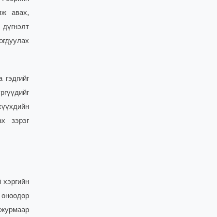
лж авах,
 дүгнэлт
огдуулах
 гэдгийг
ргүүдийг
хүүхдийн
ах зэрэг
 хэргийн
 өнөөдөр
 журмаар