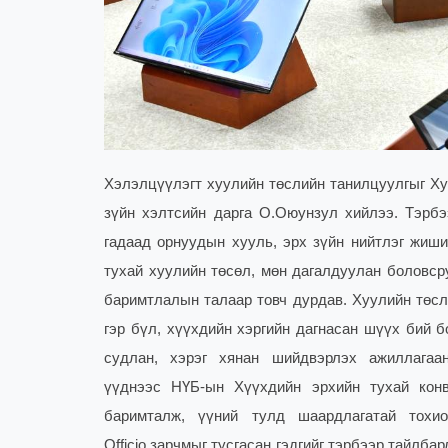
Хэлэлцүүлэгт хуулийн төслийн танилцуулгыг Ху
зүйн хэлтсийн дарга О.Оюунзул хийлээ. Тэрбэ
гадаад орнуудын хууль, эрх зүйн нийтлэг жиши
тухай хуулийн төсөл, мөн дагалдуулан боловсру
баримтлалын талаар товч дурдав. Хуулийн төсл
гэр бүл, хүүхдийн хэргийн дагнасан шүүх бий б
судлан, хэрэг хянан шийдвэрлэх ажиллагаа
үүднээс НҮБ-ын Хүүхдийн эрхийн тухай конв
баримталж, үүний тулд шаардлагатай тохи
Officio зарчмыг тусгасан гэдгийг тэрбээр тайлб