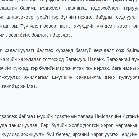
лагатай баримт, мэдээлэл, лавлагаа, тодорхойлолт гаргуу
ын шинжээчээр тухайн гэр бүлийн нөхцөл байдлыг судлуулж,
йгаа юм. Түүнчлэн өсвөр насны хүүхдийн үйлдсэн хэрэгт он
чиглэсэн байх бодлогыг барьжээ.
л хэлэлцүүлэгт бэлтгэх хүрээнд багагүй өөрчлөлт орж байгаа
эргийн харъяалал тогтооход Багануур, Налайх, Багахангай дүү
чийг хүүхэд, гэр бүлийн мэргэжилтэн гэж нэрлэх, бага насны 
лжлуулах ажиллагааг шүүгчийн санаачилга дээр тулгуурл
 тайлбар хийлээ.
йдвэрлэж байгаа шүүхийн практикын талаар Нийслэлийн Иргэний
яа танилцуулав. Гэр бүлийн холбогдолтой хэрэг маргааныг
хуулиар зохицуулж буй бөгөөд иргэний хэрэг үүсгэх, ердийн