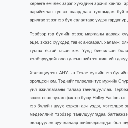
хөрөнгө өмчлөх зэрэг хүүхдийн эрхийг хангах, 
нарийвчлан тусгах шаардлага тулгамдаж буй 
арилгах зэрэг гэр бүл салалтаас үүдэн гардаг ү
Тэрбээр гэр бүлийн хэрэг, маргааны дараах хү
эцэг, эхээс хүүхдэд тавих анхаарал, халамж, х
тусгах ёстой гэсэн юм. Үүнд биечилсэн бол
хэлбэрүүдийг олон улсын нийтлэг жишгийн дагуу
Хэлэлцүүлэгт АНУ-ын Техас мужийн гэр бүлийн 
оролцсон юм. Тэднийг төлөөлөн тус мужийн Спур
үйл ажиллагааны талаар танилцууллаа. Тэрбэ
зохих есөн чухал фактор буюу Holley Factors-ы
гэр бүлийн шүүх хэрхэн авч үздэг, мэтгэлцэх 
мэдээллийг тэрбээр танилцуулгадаа багтаажээ
эвлэрүүлэн зуучлалаар шийдвэрлэгддэг бол шү