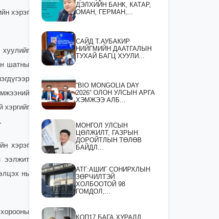
ДЭЛХИЙН БАНК, КАТАР,
ОМАН, ГЕРМАН,...
йн хэрэг
САЙД Т.АУБАКИР
НИЙГМИЙН ДААТГАЛЫН
 хуулийг
ТУХАЙ БАГЦ ХУУЛИ...
ан шатны
эгдүгээр
“BIO MONGOLIA DAY
2026” ОЛОН УЛСЫН АРГА
эмжээний
ХЭМЖЭЭ АЛБ...
 хэргийг
.
МОНГОЛ УЛСЫН
ЦӨЛЖИЛТ, ГАЗРЫН
ДОРОЙТЛЫН ТӨЛӨВ
йн хэрэг
БАЙДЛ...
н ээлжит
АТГ:АШИГ СОНИРХЛЫН
элцэх нь
ЗӨРЧИЛТЭЙ
ХОЛБООТОЙ 98
ГОМДОЛ,...
 хорооны
КОП17 БАГА ХУРАЛД