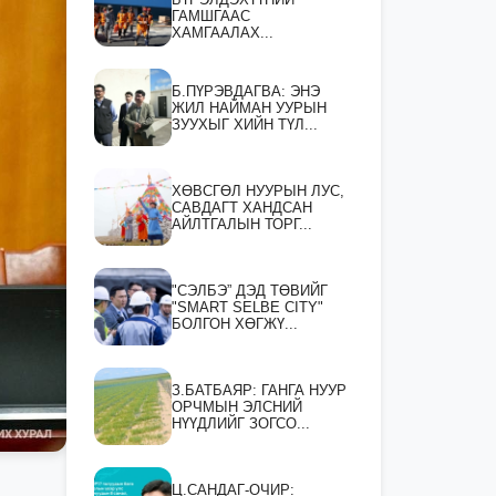
ГАМШГААС
ХАМГААЛАХ...
Б.ПҮРЭВДАГВА: ЭНЭ
ЖИЛ НАЙМАН УУРЫН
ЗУУХЫГ ХИЙН ТҮЛ...
ХӨВСГӨЛ НУУРЫН ЛУС,
САВДАГТ ХАНДСАН
АЙЛТГАЛЫН ТОРГ...
"СЭЛБЭ” ДЭД ТӨВИЙГ
"SMART SELBE CITY"
БОЛГОН ХӨГЖҮ...
З.БАТБАЯР: ГАНГА НУУР
ОРЧМЫН ЭЛСНИЙ
НҮҮДЛИЙГ ЗОГСО...
Ц.САНДАГ-ОЧИР: