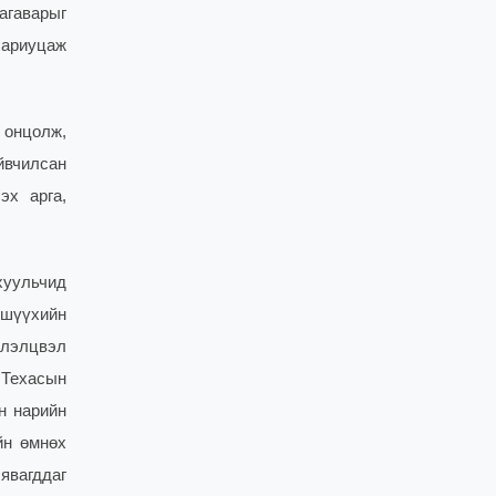
агаварыг
хариуцаж
 онцолж,
йвчилсан
эх арга,
хуульчид
 шүүхийн
элэлцвэл
 Техасын
н нарийн
йн өмнөх
явагддаг