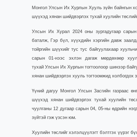
Монгол Улсын Их Хурлын Хууль зүйн байнгын хо
шүүхэд хянан шийдвэрлэх тухай хуулийн төслийн
Улсын Их Хурал 2024 оны зургадугаар сарын
баталж, Гэр бүл, хүүхдийн хэргийн давж заал
тойргийн шүүхийг тус тус байгуулахаар хуульч
сарын 01-нээс эхлэн дагаж мөрдөхөөр хуул
тухай Улсын Их Хурлын тогтоолоор шинээр байгу
хянан шийдвэрлэх хууль тогтоомжид холбогдох з
Үүний дагуу Монгол Улсын Засгийн газраас өнг
шүүхэд хянан шийдвэрлэх тухай хуулийн төс
чуулганы 12 дугаар сарын 04, 05-ны өдрийн нэ
зүйтэй гэж үзсэн юм.
Хуулийн төслийг хэлэлцүүлэгт бэлтгэх үүрэг б