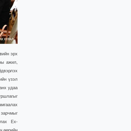
вийн эрх
ны ажил,
йдвэрлэх
ийн үзэл
анх удаа
уршлагыг
амгаалах
 зарчмыг
лах Ex-
гч өөрийн