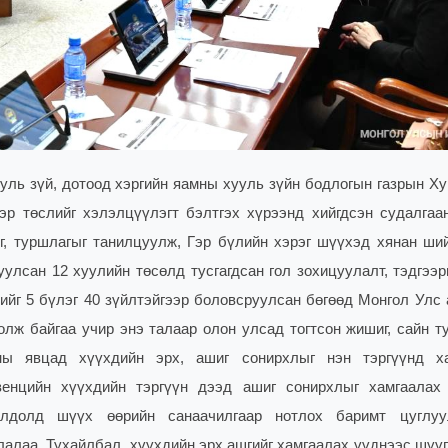
уль зүй, дотоод хэргийн яамны хууль зүйн бодлогын газрын Ху
эр төслийг хэлэлцүүлэгт бэлтгэх хүрээнд хийгдсэн судалгаа
г, туршлагыг танилцуулж, Гэр бүлийн хэрэг шүүхэд хянан ши
улсан 12 хуулийн төсөлд тусгагдсан гол зохицуулалт, тэдгээр
ийг 5 бүлэг 40 зүйлтэйгээр боловсруулсан бөгөөд Монгол Улс 
олж байгаа учир энэ талаар олон улсад тогтсон жишиг, сайн т
ны явцад хүүхдийн эрх, ашиг сонирхлыг нэн тэргүүнд х
енцийн хүүхдийн тэргүүн дээд ашиг сонирхлыг хамгаалах
олдолд шүүх өөрийн санаачилгаар нотлох баримт цуглуу
арлалаа. Тухайлбал, хүүхдийн эрх ашгийг хамгаалах үүднээс шүү