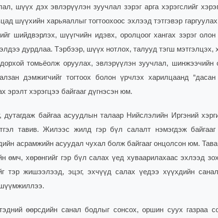
ал, шүүх дэх эвлэрүүлэн зуучлал зэрэг арга хэрэгслийг хэрэ
вцад шүүхийн харьяаллыг тогтоохоос эхлээд тэтгэвэр гаргуулах
жийг шийдвэрлэх, шүүгчийн идэвх, оролцоог хангах зэрэг олон
элдээ дурдлаа. Тэрбээр, шүүх нотлох, талууд тэгш мэтгэлцэх,
дорхой томьёолж оруулах, эвлэрүүлэн зуучлал, шинжээчийн 
галзан дэмжигчийг тогтоох болон үрчлэх харилцаанд “дасан
х эрэлт хэрэгцээ байгааг дүгнэсэн юм.
, дутагдаж байгаа асуудлын талаар Нийслэлийн Иргэний хэрг
тгэл тавив. Жилээс жилд гэр бүл салалт нэмэгдэж байгааг
хдийн асрамжийн асуудал чухал болж байгааг онцолсон юм. Тава
йн өмч, хөрөнгийг гэр бүл салах үед хуваарилахаас эхлээд зо
г тэр жишээлээд, эцэг, эхчүүд салах үедээ хүүхдийн сана
г шүүмжиллээ.
эдний өөрсдийн санал бодлыг сонсох, оршин суух газраа со