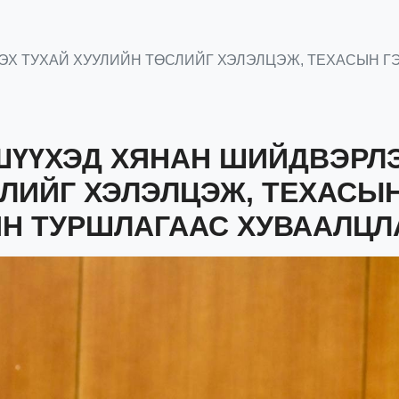
ЭХ ТУХАЙ ХУУЛИЙН ТӨСЛИЙГ ХЭЛЭЛЦЭЖ, ТЕХАСЫН Г
 ШҮҮХЭД ХЯНАН ШИЙДВЭРЛ
СЛИЙГ ХЭЛЭЛЦЭЖ, ТЕХАСЫ
ЙН ТУРШЛАГААС ХУВААЛЦЛ