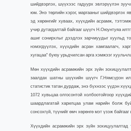
шийдвэрлэх, шүүхээс гадуурх эвлэрүүлэн зуучл
юм. Энэ төрлийн хэрэг, маргааныг шийдвэрлэх я
эд хөрөнгийг хуваах, хүүхдийн асрамж, тэтгэм
учир дутагдалтай байгааг шүүгч Н.Оюунтуяа илтг
ашиг сонирхлыг дээдлэх зарчмуудыг хуульд то
нэмэгдүүлэх, хүүхдийн асран хамгаалагч, хар
хугацаа” буюу урьдчилсан арга хэмжээг хуульчла
Мөн хүүхдийн асрамжийн эрх зүйн зохицуулалт
заалдах шатны шүүхийн шүүгч Г.Нямсүрэн ил
статистик татан дурдаж, энэ бүхнээс үүдэн хүү
1072 хувьцаа олгосонтой холбоотойгоор хүүхди
шаардлагатай харилцаа улам нарийн болж буй
сонсохгүй, түүнийг өмч хөрөнгө мэт үзэж байгаа
Хүүхдийн асрамжийн эрх зүйн зохицуулалтад т