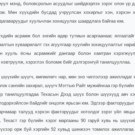
эрүүл мэнд, боловсролын асуудлыг шийдвэрлэх зэрэг олон үр д
юм. Мөн хүүхдийн бусдад учруулсан хохирлыг хэн, хэрхэн 
р дагаваруудыг хуульчлан зохицуулах шаардлага байгаа юм.
үхдийн асрамж бол энгийн өдөр тутмын асаргаанаас ялгаатайг
яналтын хуваарилалт гэх агуулгаар хуулийн зохицуулалтыг нари
он хууль ёсны асрамжийг дангаар болон хамтран хэрэгжүүл
 нэвтрүүлж, хэрэглэх боломж бийг дэлгэрэнгүй танилцууллаа.
шүүхийн шүүгч, өмгөөлөгч нар, мөн энэ чиглэлээр ажилладаг 
лок сангийн захирал, шүүгч Мэттью Райт мужийнхаа гэр бүлийн
эр танилцуулгадаа Техасын Дээд шүүх болон шүүхүүд авч х
г тодорхойлсон байдгийг онцолж ярьсан юм. Эдгээр факторуудыг
зарчмаар талууд хэрхэн факторуудыг нотолдог зэрэг үйл явцы
. Техаст гэр бүлийн хэрэг маргааны 90 гаруй хувь нь шүүхи
үхээр орж буй хэргийн 92 хувьд шинжээч томилох ажиллагаа 