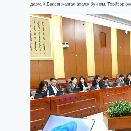
дарга Х.Баасанжаргал ахалж буй юм. Тэрбээр өн