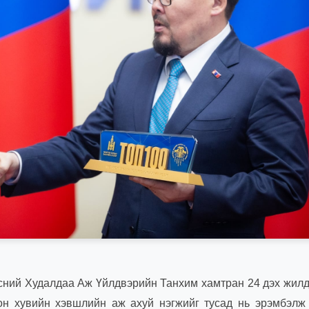
сний Худалдаа Аж Үйлдвэрийн Танхим хамтран 24 дэх жилд
н хувийн хэвшлийн аж ахуй нэгжийг тусад нь эрэмбэлж