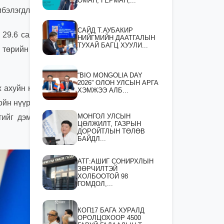
ОМАН, ГЕРМАН,...
бэлэгдлээ.
САЙД Т.АУБАКИР
 29.6 сая тонн
НИЙГМИЙН ДААТГАЛЫН
ТУХАЙ БАГЦ ХУУЛИ...
 төрийн өмчит
“BIO MONGOLIA DAY
2026” ОЛОН УЛСЫН АРГА
ж ахуйн нэгжид
ХЭМЖЭЭ АЛБ...
ойн нүүрс ачих
МОНГОЛ УЛСЫН
тийг дэмжихэд
ЦӨЛЖИЛТ, ГАЗРЫН
ДОРОЙТЛЫН ТӨЛӨВ
БАЙДЛ...
АТГ:АШИГ СОНИРХЛЫН
ЗӨРЧИЛТЭЙ
ХОЛБООТОЙ 98
ГОМДОЛ,...
КОП17 БАГА ХУРАЛД
ОРОЛЦОХООР 4500