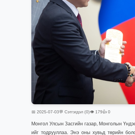
📅 2025-07-03
💬 Сэтгэгдэл (0)
👁 179
👍 0
Монгол Улсын Засгийн газар, Монголын Үндэ
ийг тодруул
лаа
. Энэ
оны хувьд
төрийн боло