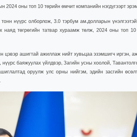
н 2024 оны топ 10 төрийн өмчит компанийн нэгдүгээрт эрэм
 тонн нүүрс олборлож, 3.0 тэрбум ам.долларын үнэлгээтэй
их наяд төгрөгийн татвар хураамж төлж, 2024 оны топ 10
ийн цэвэр ашигтай ажиллаж нийт хувьцаа эзэмшигч иргэн, а
, нүүрс баяжуулах үйлдвэр, Загийн усны хоолой, Тавантолг
 ашиглалтад оруулж улс орны нийгэм, эдийн засгийн өсөл
.