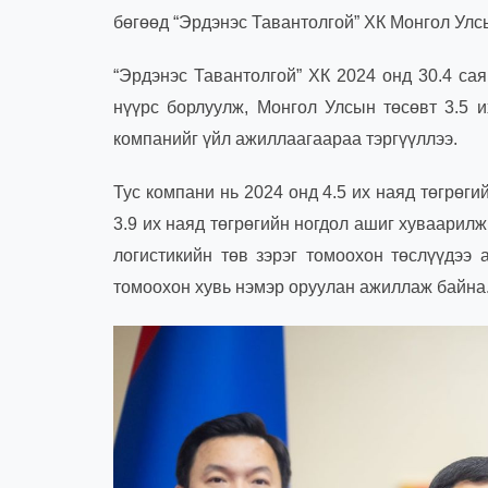
бөгөөд “Эрдэнэс Тавантолгой” ХК Монгол Улсы
“Эрдэнэс Тавантолгой” ХК 2024 онд 30.4 сая
нүүрс борлуулж, Монгол Улсын төсөвт 3.5 
компанийг үйл ажиллаагаараа тэргүүллээ.
Тус компани нь 2024 онд 4.5 их наяд төгрөг
3.9 их наяд төгрөгийн ногдол ашиг хуваарилж
логистикийн төв зэрэг томоохон төслүүдээ
томоохон хувь нэмэр оруулан ажиллаж байна