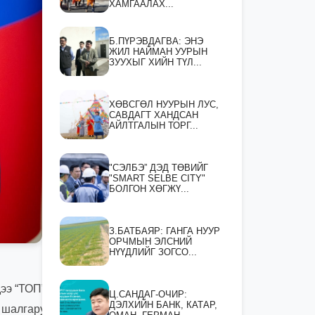
ХАМГААЛАХ...
Б.ПҮРЭВДАГВА: ЭНЭ
ЖИЛ НАЙМАН УУРЫН
ЗУУХЫГ ХИЙН ТҮЛ...
ХӨВСГӨЛ НУУРЫН ЛУС,
САВДАГТ ХАНДСАН
АЙЛТГАЛЫН ТОРГ...
"СЭЛБЭ” ДЭД ТӨВИЙГ
"SMART SELBE CITY"
БОЛГОН ХӨГЖҮ...
З.БАТБАЯР: ГАНГА НУУР
ОРЧМЫН ЭЛСНИЙ
НҮҮДЛИЙГ ЗОГСО...
ээ “ТОП” ААН-
Ц.САНДАГ-ОЧИР:
ДЭЛХИЙН БАНК, КАТАР,
 шалгаруулсан