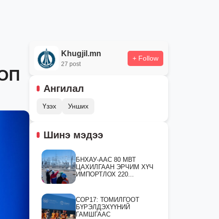
Khugjil.mn
+ Follow
27 post
ТОП
Ангилал
Үзэх
Унших
Шинэ мэдээ
БНХАУ-ААС 80 МВТ
ЦАХИЛГААН ЭРЧИМ ХҮЧ
ИМПОРТЛОХ 220...
СOP17: ТОМИЛГООТ
БҮРЭЛДЭХҮҮНИЙ
ГАМШГААС