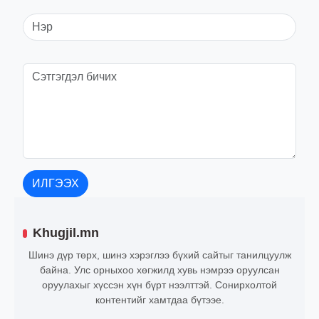
ИЛГЭЭХ
Khugjil.mn
Шинэ дүр төрх, шинэ хэрэглээ бүхий сайтыг танилцуулж
байна. Улс орныхоо хөгжилд хувь нэмрээ оруулсан
оруулахыг хүссэн хүн бүрт нээлттэй. Сонирхолтой
контентийг хамтдаа бүтээе.