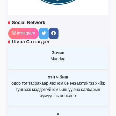
Social Network
Instagram
Шинэ Сэтгэгдэл
Зочин
Mundag
хэн ч биш
одоо тог тасрахаар яах юм бэ энэ мэтийгээ хийж
тунгааж мэддэггүй юм биш үү энэ салбарын
хүмүүс нь өөосдөө
a