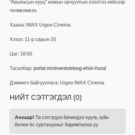
“Авьяасын нууц” номын орчуулгын нээлтээ хийхээр
төлөвлөжээ.
Хаана: IMAX Urgoo Cinema
Хэзээ: 11-р сарын 20
Цаг: 18:00
Тасалбар:
portal.mn/events/etseg-ehiin-hural
Дэмжигч байгууллага: Urgoo IMAX Cinema
НИЙТ СЭТГЭГДЭЛ (0)
Анхаар!
Та сэтгэгдэл бичихдээ хууль зүйн
болон ёс суртахууныг баримтална уу.