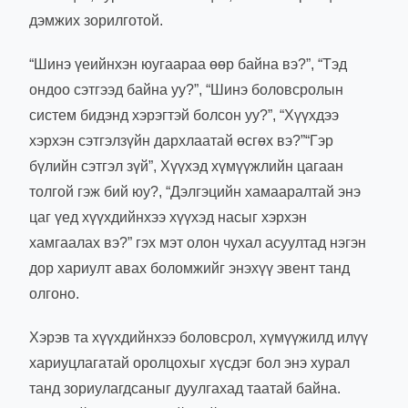
дэмжих зорилготой.
“Шинэ үеийнхэн юугаараа өөр байна вэ?”, “Тэд
ондоо сэтгээд байна уу?”, “Шинэ боловсролын
систем бидэнд хэрэгтэй болсон уу?”, “Хүүхдээ
хэрхэн сэтгэлзүйн дархлаатай өсгөх вэ?”“Гэр
бүлийн сэтгэл зүй”, Хүүхэд хүмүүжлийн цагаан
толгой гэж бий юу?, “Дэлгэцийн хамааралтай энэ
цаг үед хүүхдийнхээ хүүхэд насыг хэрхэн
хамгаалах вэ?” гэх мэт олон чухал асуултад нэгэн
дор хариулт авах боломжийг энэхүү эвент танд
олгоно.
Хэрэв та хүүхдийнхээ боловсрол, хүмүүжилд илүү
хариуцлагатай оролцохыг хүсдэг бол энэ хурал
танд зориулагдсаныг дуулгахад таатай байна.