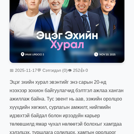
📅 2025-11-17
💬 Сэтгэгдэл (0)
👁 252
👍 0
Эцэг эхийн хурал эвэнтийг энэ сарын 20-нд
нээхээр зохион байгуулагчид бэлтгэл ажлаа ханган
ажиллаж байна. Тус эвент нь аав, ээжийн оролцоо
хүүхдийн хөгжил, сурлагын амжилт, нийгмийн
идэвхтэй байдал болон ирээдүйн карьер
төлөвшилд ямар чухал нөлөөтэй болохыг хамтдаа
хэлэлцэх, туршлага солилцох, хамтын оролцоог