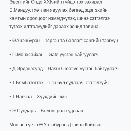
Эвентийг Ондо ХХК-ийн гүйцэтгэх захирал
Б.Мандуул хөтлөн явуулах бөгөөд эцэг эхийн
хамтын оролцоог нэмэгдүүлэх, шинэ сэтгэлгээ
түгээх илтгэлүүдийг дараах зочид тавина.
• Ө.Үнэнбүрэн – “Иргэн та баялаг” сангийн тэргүүн
• П.Мөнхсайхан – Gate үүсгэн байгуулагч
• Д.Эрдэнэсувд – Hasui Creative үүсгэн байгуулагч
• Т.Бямбатогтох – Гэр бүл судлаач, сэтгэлзүйч
• Т.Навчаа – Хүүхдийн эмч
• Э.Сүндарь – Боловсрол судлаач
Мөн энэ үеэр Ө.Үнэнбүрэн Дэниэл Койлын