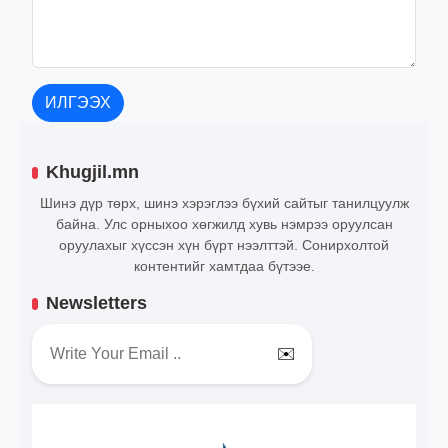
ИЛГЭЭХ
Khugjil.mn
Шинэ дүр төрх, шинэ хэрэглээ бүхий сайтыг танилцуулж
байна. Улс орныхоо хөгжилд хувь нэмрээ оруулсан
оруулахыг хүссэн хүн бүрт нээлттэй. Сонирхолтой
контентийг хамтдаа бүтээе.
Newsletters
✉️