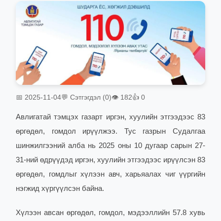
📅 2025-11-04
💬 Сэтгэгдэл (0)
👁 182
👍 0
Авлигатай тэмцэх газарт иргэн, хуулийн этгээдээс 83
өргөдөл, гомдол ирүүлжээ. Тус газрын
Судалгаа
шинжилгээний алба нь 2025 оны 10 дугаар сарын 27-
31-ний өдрүүдэд иргэн, хуулийн этгээдээс ирүүлсэн 83
өргөдөл, гомдлыг хүлээн авч, харьяалах чиг үүргийн
нэгжид хүргүүл
сэн байна.
Хүлээн авсан өргөдөл, гомдол, мэдээллийн 57.8 хувь