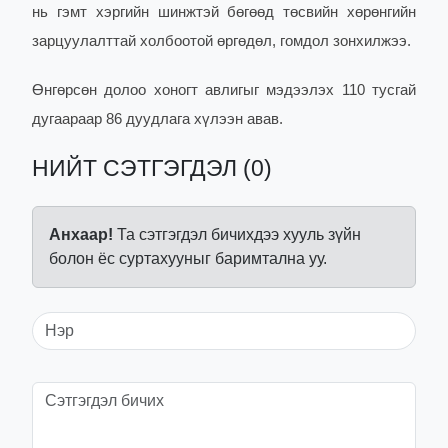
нь гэмт хэргийн шинжтэй бөгөөд төсвийн хөрөнгийн
зарцуулалттай холбоотой өргөдөл, гомдол зонхилжээ.
Өнгөрсөн долоо хоногт авлигыг мэдээлэх 110 тусгай
дугаараар 86 дуудлага хүлээн авав.
НИЙТ СЭТГЭГДЭЛ (0)
Анхаар!
Та сэтгэгдэл бичихдээ хууль зүйн
болон ёс суртахууныг баримтална уу.