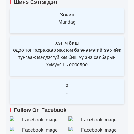
Шинэ Сэтгэгдэл
Зочин
Mundag
хэн ч биш
одоо тог тасрахаар яах юм бэ энэ мэтийгээ хийж
тунгааж мэддэггүй юм биш үү энэ салбарын
хүмүүс нь өөосдөө
a
a
Follow On Facebook