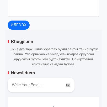
ИЛГЭЭХ
Khugjil.mn
Шинэ дүр төрх, шинэ хэрэглээ бүхий сайтыг танилцуулж
байна. Улс орныхоо хөгжилд хувь нэмрээ оруулсан
оруулахыг хүссэн хүн бүрт нээлттэй. Сонирхолтой
контентийг хамтдаа бүтээе.
Newsletters
✉️