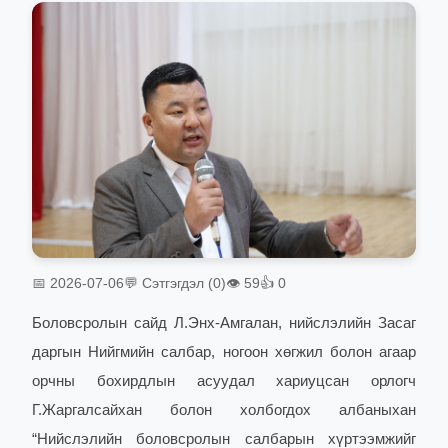
📅 2026-07-06
💬 Сэтгэгдэл (0)
👁 59
👍 0
Боловсролын сайд Л.Энх-Амгалан, нийслэлийн Засаг
даргын Нийгмийн салбар, ногоон хөгжил болон агаар
орчны бохирдлын асуудал хариуцсан орлогч
Г.Жаргалсайхан болон холбогдох албаныхан
“Нийслэлийн боловсролын салбарын хүртээмжийг