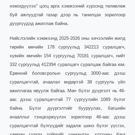
нэмэгдүүлэх” цогц арга хэмжээний хүрээнд төлөвлөж
буй ажлуудтай газар дээр нь танилцах зорилгоор
дүүргүүдэд ажиллаж байна.
Нийслэлийн хэмжээнд 2025-2026 оны хичээлийн жилд
төрийн өмчийн 178 сургуульд 342213 суралцагч,
хувийн өмчийн 154 сургуульд 70181 суралцагч, нийт
332 сургуульд 412394 суралцагч суралцаж байгаа юм.
Ерөнхий боловсролын сургуульд 3000-аас дээш
суралцагчтай, ачаалал өндөртэй 38 сургууль үйл
ажиллагаа явуулж байгаа. Мөн бүлэг дүүргэлт нь 46-
аас дээш суралцагчтай 77 сургуулийн 1089 бүлэг
байна. Бүлэг дүүргэлтийг бууруулах, багшийн
ачааллыг тэнцвэржүүлэх зорилгоор 46-аас дээш
суралцагчтай бүлгүүдийг задалж шинэ бүлэг үүсгэх,
хамран сургах тойргийг шинэчлэх, хотхоны бага