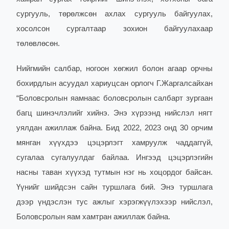
сургууль, төрөлжсөн ахлах сургууль байгуулах,
хосолсон сургалтаар зохион байгуулахаар
төлөвлөсөн.
Нийгмийн салбар, ногоон хөгжил болон агаар орчны
бохирдлын асуудал хариуцсан орлогч Г.Жаргалсайхан
“Боловсролын яамнаас боловсролын салбарт зургаан
багц шинэчлэлийг хийнэ. Энэ хүрээнд нийслэл нягт
уялдан ажиллаж байна. Бид 2022, 2023 онд 30 орчим
мянган хүүхдээ цэцэрлэгт хамруулж чаддаггүй,
сугалаа сугалуулдаг байлаа. Ингээд цэцэрлэгийн
насны таван хүүхэд тутмын нэг нь хоцордог байсан.
Үүнийг шийдсэн сайн туршлага бий. Энэ туршлага
дээр үндэслэн тус ажлыг хэрэгжүүлэхээр нийслэл,
Боловсролын яам хамтран ажиллаж байна.