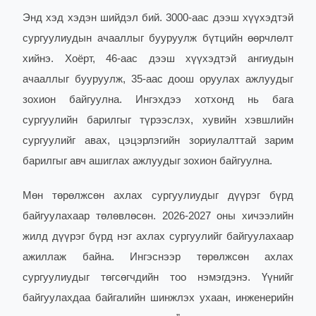
Энд хэд хэдэн шийдэл бий. 3000-аас дээш хүүхэдтэй
сургуулиудын ачааллыг бууруулж бүтцийн өөрчлөлт
хийнэ. Хоёрт, 46-аас дээш хүүхэдтэй ангиудын
ачааллыг бууруулж, 35-аас доош оруулах ажлуудыг
зохион байгуулна. Ингэхдээ хотхонд нь бага
сургуулийн барилгыг түрээслэх, хувийн хэвшлийн
сургуулийг авах, цэцэрлэгийн зориулалттай зарим
барилгыг авч ашиглах ажлуудыг зохион байгуулна.
Мөн төрөлжсөн ахлах сургуулиудыг дүүрэг бүрд
байгуулахаар төлөвлөсөн. 2026-2027 оны хичээлийн
жилд дүүрэг бүрд нэг ахлах сургуулийг байгуулахаар
ажиллаж байна. Ингэснээр төрөлжсөн ахлах
сургуулиудыг төгсөгчдийн тоо нэмэгдэнэ. Үүнийг
байгуулахдаа байгалийн шинжлэх ухаан, инженерийн