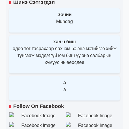
Шинэ Сэтгэгдэл
Зочин
Mundag
хэн ч биш
одоо тог тасрахаар яах юм бэ энэ мэтийгээ хийж
тунгааж мэддэггүй юм биш үү энэ салбарын
хүмүүс нь өөосдөө
a
a
Follow On Facebook