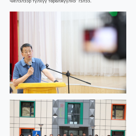
чиглэлээр түлхүү төрөлжүүлнэ” гэлээ.