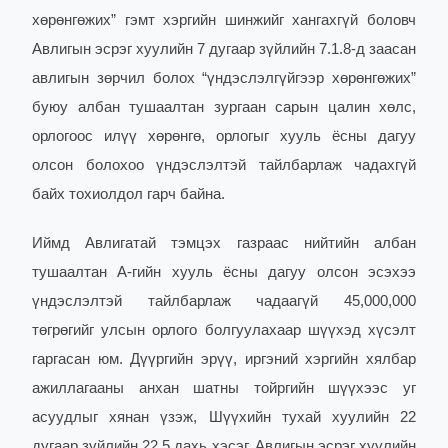
хөрөнгөжих” гэмт хэргийн шинжийг хангахгүй боловч
Авлигын эсрэг хуулийн 7 дугаар зүйлийн 7.1.8-д заасан
авлигын зөрчил болох “үндэслэлгүйгээр хөрөнгөжих”
буюу албан тушаалтан зургаан сарын цалин хөлс,
орлогоос илүү хөрөнгө, орлогыг хууль ёсны дагуу
олсон болохоо үндэслэлтэй тайлбарлаж чадахгүй
байх тохиолдол гарч байна.
Иймд Авлигатай тэмцэх газраас нийтийн албан
тушаалтан А-гийн хууль ёсны дагуу олсон эсэхээ
үндэслэлтэй тайлбарлаж чадаагүй 45,000,000
төгрөгийг улсын орлого болгуулахаар шүүхэд хүсэлт
гаргасан юм. Дүүргийн эрүү, иргэний хэргийн хялбар
ажиллагааны анхан шатны тойргийн шүүхээс уг
асуудлыг хянан үзэж, Шүүхийн тухай хуулийн 22
дугаар зүйлийн 22.5 дахь хэсэг, Авлигын эсрэг хуулийн