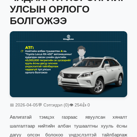
УЛСЫН ОРЛОГО
БОЛГОЖЭЭ
📅 2026-04-05
💬 Сэтгэгдэл (0)
👁 254
👍 0
Авлигатай тэмцэх газраас явуулсан хяналт
шалгалтаар нийтийн албан тушаалтны хууль ёсны
дагуу олсон болохоо үндэслэлтэй тайлбарлаж