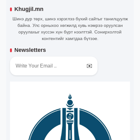
Khugjil.mn
Шинэ дүр төрх, шинэ хэрэглээ бүхий сайтыг танилцуулж
байна. Улс орныхоо хөгжилд хувь нэмрээ оруулсан
оруулахыг хүссэн хүн бүрт нээлттэй. Сонирхолтой
контентийг хамтдаа бүтээе.
Newsletters
✉️