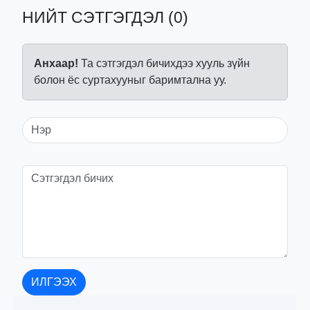
НИЙТ СЭТГЭГДЭЛ (0)
Анхаар!
Та сэтгэгдэл бичихдээ хууль зүйн
болон ёс суртахууныг баримтална уу.
ИЛГЭЭХ