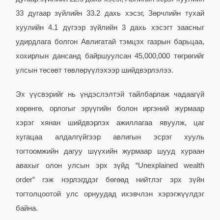
33 дугаар зүйлийн 33.2 дахь хэсэг, Зөрчлийн тухай
хуулийн 4.1 дүгээр зүйлийн 3 дахь хэсэгт заасныг
удирдлага болгон Авлигатай тэмцэх газрын барьцаа,
хохирлын дансанд байршуулсан 45,000,000 төгрөгийг
улсын төсөвт төвлөрүүлэхээр шийдвэрлэлээ.
Эх үүсвэрийг нь үндэслэлтэй тайлбарлаж чадаагүй
хөрөнгө, орлогыг эрүүгийн болон иргэний журмаар
хэрэг хянан шийдвэрлэх ажиллагаа явуулж, цаг
хугацаа алдалгүйгээр авлигын эсрэг хууль
тогтоомжийн дагуу шүүхийн журмаар шууд хураан
авахыг олон улсын эрх зүйд “Unexplained wealth
order” гэж нэрлэгддэг бөгөөд нийтлэг эрх зүйн
тогтолцоотой улс орнуудад ихэвчлэн хэрэгжүүлдэг
байна.