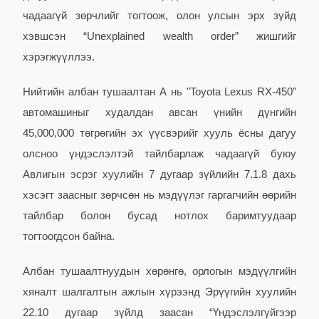
чадаагүй зөрчлийг тогтоож, олон улсын эрх зүйд
хэвшсэн “Unexplained wealth order” жишгийг
хэрэгжүүллээ.
Нийтийн албан тушаалтан А нь "Toyota Lexus RX-450”
автомашиныг худалдан авсан үнийн дүнгийн
45,000,000 төгрөгийн эх үүсвэрийг хууль ёсны дагуу
олсноо үндэслэлтэй тайлбарлаж чадаагүй буюу
Авлигын эсрэг хуулийн 7 дугаар зүйлийн 7.1.8 дахь
хэсэгт заасныг зөрчсөн нь мэдүүлэг гаргагчийн өөрийн
тайлбар болон бусад нотлох баримтуудаар
тогтоогдсон байна.
Албан тушаалтнуудын хөрөнгө, орлогын мэдүүлгийн
хяналт шалгалтын ажлын хүрээнд Эрүүгийн хуулийн
22.10 дугаар зүйлд заасан “Үндэслэлгүйгээр