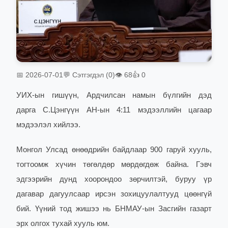
📅 2026-07-01
💬 Сэтгэгдэл (0)
👁 68
👍 0
УИХ-ын гишүүн, Ардчилсан намын бүлгийн дэд
дарга
С.Цэнгүүн
АН-ын 4:11
м
эдээллийн цагаар
мэдээлэл хийлээ.
Монгол Улсад өнөөдрийн байдлаар 900 гаруй хууль,
тогтоомж хүчин төгөлдөр мөрдөгдөж байна. Гэвч
эдгээрийн дунд хоорондоо зөрчилтэй, буруу үр
дагавар дагуулсаар ирсэн зохицуулалтууд цөөнгүй
бий. Үүний тод жишээ нь БНМАУ-ын Засгийн газарт
эрх олгох тухай хууль юм.