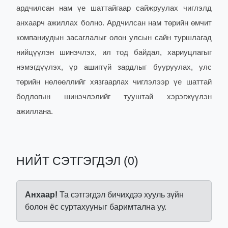
ардчилсан нам үе шаттайгаар сайжруулах чиглэлд
анхаарч ажиллах болно. Ардчилсан нам төрийн өмчит
компаниудын засаглалыг олон улсын сайн туршлагад
нийцүүлэн шинэчлэх, ил тод байдал, хариуцлагыг
нэмэгдүүлэх, үр ашиггүй зардлыг бууруулах, улс
төрийн нөлөөллийг хязгаарлах чиглэлээр үе шаттай
бодлогын шинэчлэлийг тууштай хэрэгжүүлэн
ажиллана.
НИЙТ СЭТГЭГДЭЛ (0)
Анхаар!
Та сэтгэгдэл бичихдээ хууль зүйн
болон ёс суртахууныг баримтална уу.