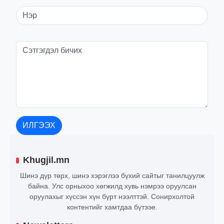
ИЛГЭЭХ
Khugjil.mn
Шинэ дүр төрх, шинэ хэрэглээ бүхий сайтыг танилцуулж
байна. Улс орныхоо хөгжилд хувь нэмрээ оруулсан
оруулахыг хүссэн хүн бүрт нээлттэй. Сонирхолтой
контентийг хамтдаа бүтээе.