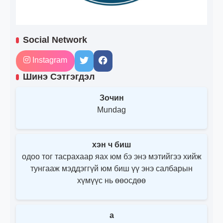
Social Network
Instagram
Шинэ Сэтгэгдэл
Зочин
Mundag
хэн ч биш
одоо тог тасрахаар яах юм бэ энэ мэтийгээ хийж
тунгааж мэддэггүй юм биш үү энэ салбарын
хүмүүс нь өөосдөө
a