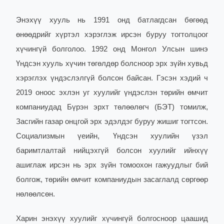
Энэхүү хууль нь 1991 онд батлагдсан бөгөөд
өнөөдрийг хүртэл хэрэглэж ирсэн буруу тогтолцоог
хүчингүй болголоо. 1992 онд Монгол Улсын шинэ
Үндсэн хууль хүчин төгөлдөр болсноор эрх зүйн хувьд
хэрэглэх үндэслэлгүй болсон байсан. Гэсэн хэдий ч
2019 оноос эхлэн уг хуулийг үндэслэн төрийн өмчит
компаниудад Бүрэн эрхт төлөөлөгч (БЭТ) томилж,
Засгийн газар онцгой эрх эдэлдэг буруу жишиг тогтсон.
Социализмын үеийн, Үндсэн хуулийн үзэл
баримтлалтай нийцэхгүй болсон хуулийг ийнхүү
ашиглаж ирсэн нь эрх зүйн томоохон гажуудлыг бий
болгож, төрийн өмчит компаниудын засаглалд сөргөөр
нөлөөлсөн.
Харин энэхүү хуулийг хүчингүй болгосноор цаашид