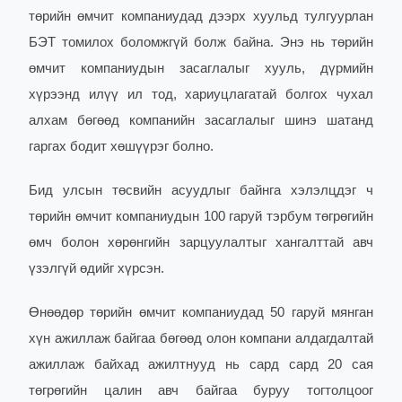
төрийн өмчит компаниудад дээрх хуульд тулгуурлан
БЭТ томилох боломжгүй болж байна. Энэ нь төрийн
өмчит компаниудын засаглалыг хууль, дүрмийн
хүрээнд илүү ил тод, хариуцлагатай болгох чухал
алхам бөгөөд компанийн засаглалыг шинэ шатанд
гаргах бодит хөшүүрэг болно.
Бид улсын төсвийн асуудлыг байнга хэлэлцдэг ч
төрийн өмчит компаниудын 100 гаруй тэрбум төгрөгийн
өмч болон хөрөнгийн зарцуулалтыг хангалттай авч
үзэлгүй өдийг хүрсэн.
Өнөөдөр төрийн өмчит компаниудад 50 гаруй мянган
хүн ажиллаж байгаа бөгөөд олон компани алдагдалтай
ажиллаж байхад ажилтнууд нь сард сард 20 сая
төгрөгийн цалин авч байгаа буруу тогтолцоог