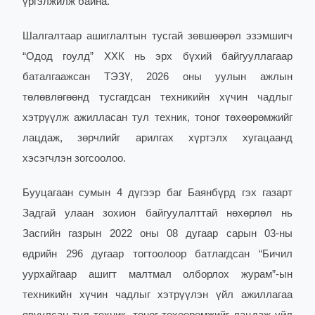
үргэлжилж байна.
Шалгалтаар ашиглалтын тусгай зөвшөөрөл эзэмшигч
“Одод гоулд” ХХК нь эрх бүхий байгууллагаар
баталгаажсан ТЭЗҮ, 2026 оны уулын ажлын
төлөвлөгөөнд тусгагдсан техникийн хүчин чадлыг
хэтрүүлж ажилласан тул техник, тоног төхөөрөмжийг
лацдаж, зөрчлийг арилгах хүртэлх хугацаанд
хэсэгчлэн зогсоолоо.
Бууцагаан сумын 4 дүгээр баг Баянбүрд гэх газарт
Задгай улаан зохион байгуулалттай нөхөрлөл нь
Засгийн газрын 2022 оны 08 дугаар сарын 03-ны
өдрийн 296 дугаар тогтоолоор батлагдсан “Бичил
уурхайгаар ашигт малтмал олборлох журам”-ын
техникийн хүчин чадлыг хэтрүүлэн үйл ажиллагаа