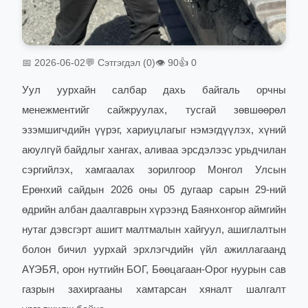
📅 2026-06-02
💬 Сэтгэгдэл (0)
👁 90
👍 0
Уул уурхайн салбар дахь байгаль орчны
менежментийг сайжруулах, тусгай зөвшөөрөл
эзэмшигчдийн үүрэг, хариуцлагыг нэмэгдүүлэх, хүний
аюулгүй байдлыг хангах, аливаа эрсдэлээс урьдчилан
сэргийлэх, хамгаалах зорилгоор Монгол Улсын
Ерөнхий сайдын 2026 оны 05 дугаар сарын 29-ний
өдрийн албан даалгаврын хүрээнд Баянхонгор аймгийн
нутаг дэвсгэрт ашигт малтмалын хайгуул, ашиглалтын
болон бичил уурхай эрхлэгчдийн үйл ажиллагаанд
АҮЭБЯ, орон нутгийн БОГ, Бөөцагаан-Орог нуурын сав
газрын захиргааны хамтарсан хяналт шалгалт