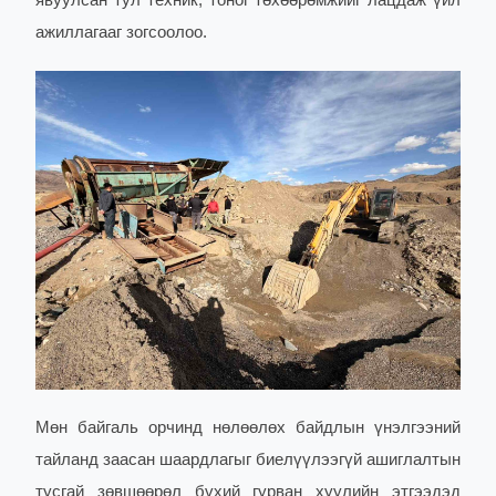
явуулсан тул техник, тоног төхөөрөмжийг лацдаж үйл
ажиллагааг зогсоолоо.
Мөн байгаль орчинд нөлөөлөх байдлын үнэлгээний
тайланд заасан шаардлагыг биелүүлээгүй ашиглалтын
тусгай зөвшөөрөл бүхий
гурван
хуулийн этгээдэд