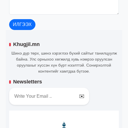
ИЛГЭЭХ
Khugjil.mn
Шинэ дүр төрх, шинэ хэрэглээ бүхий сайтыг танилцуулж
байна. Улс орныхоо хөгжилд хувь нэмрээ оруулсан
оруулахыг хүссэн хүн бүрт нээлттэй. Сонирхолтой
контентийг хамтдаа бүтээе.
Newsletters
✉️