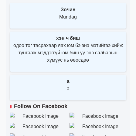
Зочин
Mundag
хэн ч биш
одоо тог тасрахаар яах юм бэ энэ мэтийгээ хийж
тунгааж мэддэггүй юм биш үү энэ салбарын
хүмүүс нь өөосдөө
a
a
Follow On Facebook