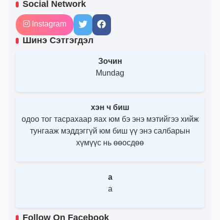
Social Network
Instagram
Шинэ Сэтгэгдэл
Зочин
Mundag
хэн ч биш
одоо тог тасрахаар яах юм бэ энэ мэтийгээ хийж
тунгааж мэддэггүй юм биш үү энэ салбарын
хүмүүс нь өөосдөө
a
a
Follow On Facebook