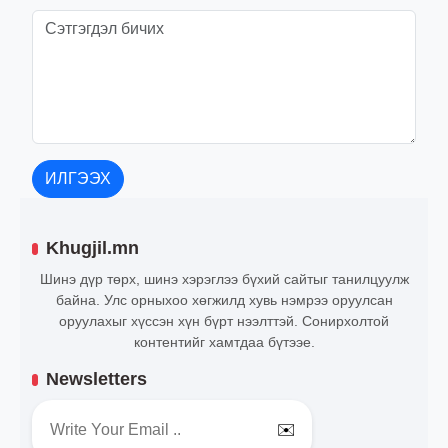
ИЛГЭЭХ
Khugjil.mn
Шинэ дүр төрх, шинэ хэрэглээ бүхий сайтыг танилцуулж
байна. Улс орныхоо хөгжилд хувь нэмрээ оруулсан
оруулахыг хүссэн хүн бүрт нээлттэй. Сонирхолтой
контентийг хамтдаа бүтээе.
Newsletters
✉️