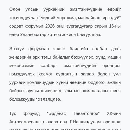
Олон улсын уурхайчин эмэгтэйчүүдийн өдрийг
тохиолдуулан “Бидний мэргэжил, манлайлал, ирээдүй”
сэдэвт форумыг 2026 оны зургаадугаар сарын 16-ны
өдөр Улаанбаатар хотноо зохион байгууллаа.
Энэхүү форумаар эрдэс баялгийн салбар дахь
жендэрийн эрх тэгш байдлыг бэхжүүлэх, хүнд машин
механизмын салбарт эмэгтэйчүүдийн оролцоог
нэмэгдүүлэх хосмог сургалтын загвар болон уул
уурхайн компаниудын хүний нөөцийн бодлого, ажлын
байрны орчны шинэчлэл, хамтын ажиллагааны шинэ
боломжуудыг хэлэлцлээ.
Тус форумд “Эрдэнэс Тавантолгой” ХК-ийн
Автосамосвалын операторч Г.Нандиндулам оролцож