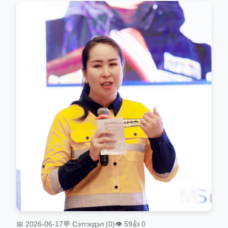
📅 2026-06-17
💬 Сэтгэгдэл (0)
👁 59
👍 0