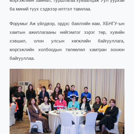
мэргэжлийн замнал, туршлагаа хуваалцаж Уул уурхай
ба миний түүх сэдвээр илтгэл тавилаа.
Форумыг Аж үйлдвэр, эрдэс баялгийн яам, ХБНГУ-ын
хамтын ажиллагааны нийгэмлэг зэрэг төр, хувийн
хэвшил, олон улсын хөгжлийн байгууллага,
мэргэжлийн холбоодын төлөөлөл хамтран зохион
байгууллаа.