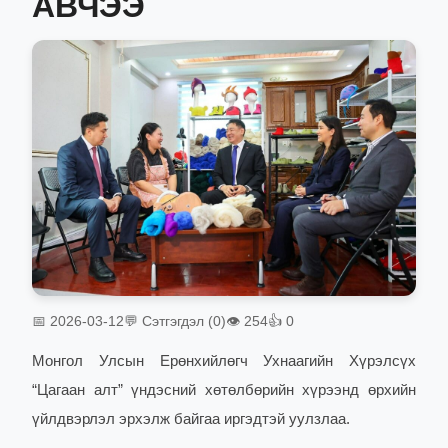
АВЧЭЭ
📅 2026-03-12
💬 Сэтгэгдэл (0)
👁 254
👍 0
Монгол Улсын Ерөнхийлөгч Ухнаагийн Хүрэлсүх
“Цагаан алт” үндэсний хөтөлбөрийн хүрээнд өрхийн
үйлдвэрлэл эрхэлж байгаа иргэдтэй уулзлаа.