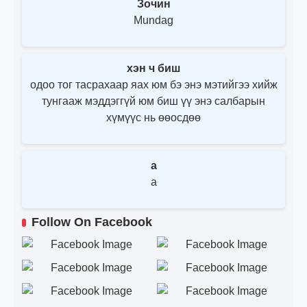
Зочин
Mundag
хэн ч биш
одоо тог тасрахаар яах юм бэ энэ мэтийгээ хийж
тунгааж мэддэггүй юм биш үү энэ салбарын
хүмүүс нь өөосдөө
a
a
Follow On Facebook