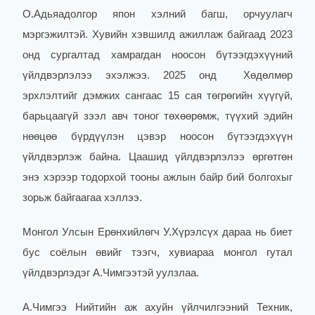
О.Адьяадолгор япон хэлний багш, орчуулагч
мэргэжилтэй. Хувийн хэвшилд ажиллаж байгаад 2023
онд сургалтад хамрагдан ноосон бүтээгдэхүүний
үйлдвэрлэлээ эхэлжээ. 2025 онд Хөдөлмөр
эрхлэлтийг дэмжих сангаас 15 сая төгрөгийн хүүгүй,
барьцаагүй зээл авч тоног төхөөрөмж, түүхий эдийн
нөөцөө бүрдүүлэн цэвэр ноосон бүтээгдэхүүн
үйлдвэрлэж байна. Цаашид үйлдвэрлэлээ өргөтгөн
энэ хэрээр тодорхой тооны ажлын байр бий болгохыг
зорьж байгаагаа хэллээ.
Монгол Улсын Ерөнхийлөгч У.Хүрэлсүх дараа нь биет
бус соёлын өвийг тээгч, хувиараа монгол гутал
үйлдвэрлэдэг А.Чимгээтэй уулзлаа.
А.Чимгээ Нийтийн аж ахуйн үйлчилгээний Техник,