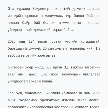
Энэ хүрээнд Хөдөлмөр эрхлэлтийг дэмжих сангаас
иргэдийн орлогыг нэмэгдүүлэх, түр болон байнгын
ажлын байр бий болгох, нэмүү өртөг шингэсэн
үйлдвэрлэлийг дэмжихийг зорьж байна.
2025 онд 174 иргэн гурван жилийн хугацаатай,
барьцаагүй, хүүгүй, 20 сая хүртэл төгрөгийн, нийт 1,3
тэрбум төгрөгийн зээл авчээ.
Өнгөрсөн хоёр жилд 368 иргэн 3,1 тэрбум төгрөгийн
зээл авч арьс, шир, ноос, ноолуурын чиглэлээр
үйлдвэрлэл эрхэлж байна.
Гэр бүл, хөдөлмөр, нийгмийн хамгааллын яам 2026
оныг “Хөдөлмөр эрхлэлтийг дэмжих жил” болгон
зарласантай холбогдуулан бүх төрлийн сургалт, төсөл,