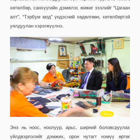
хөтөлбөр, санхүүгийн дэмжлэг, жижиг зээлийг “Цагаан
алт”, “Тэрбум мод” үндэсний хөдөлгөөн, хөтөлбөртэй
уялдуулан хэрэгжүүлнэ.
Энэ нь ноос, ноолуур, арьс, ширний боловсруулах
үйлдвэрлэлийг дэмжих, орон нутагт нэмүү өртөг