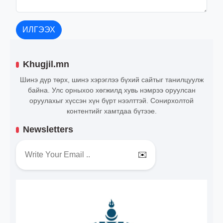
ИЛГЭЭХ
Khugjil.mn
Шинэ дүр төрх, шинэ хэрэглээ бүхий сайтыг танилцуулж
байна. Улс орныхоо хөгжилд хувь нэмрээ оруулсан
оруулахыг хүссэн хүн бүрт нээлттэй. Сонирхолтой
контентийг хамтдаа бүтээе.
Newsletters
✉️