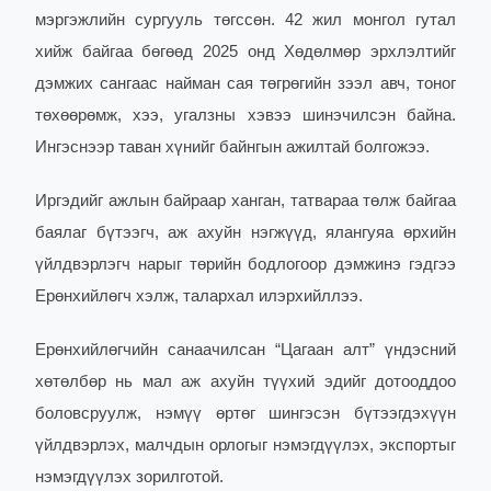
мэргэжлийн сургууль төгссөн. 42 жил монгол гутал
хийж байгаа бөгөөд 2025 онд Хөдөлмөр эрхлэлтийг
дэмжих сангаас найман сая төгрөгийн зээл авч, тоног
төхөөрөмж, хээ, угалзны хэвээ шинэчилсэн байна.
Ингэснээр таван хүнийг байнгын ажилтай болгожээ.
Иргэдийг ажлын байраар ханган, татвараа төлж байгаа
баялаг бүтээгч, аж ахуйн нэгжүүд, ялангуяа өрхийн
үйлдвэрлэгч нарыг төрийн бодлогоор дэмжинэ гэдгээ
Ерөнхийлөгч хэлж, талархал илэрхийллээ.
Ерөнхийлөгчийн санаачилсан “Цагаан алт” үндэсний
хөтөлбөр нь мал аж ахуйн түүхий эдийг дотооддоо
боловсруулж, нэмүү өртөг шингэсэн бүтээгдэхүүн
үйлдвэрлэх, малчдын орлогыг нэмэгдүүлэх, экспортыг
нэмэгдүүлэх зорилготой.