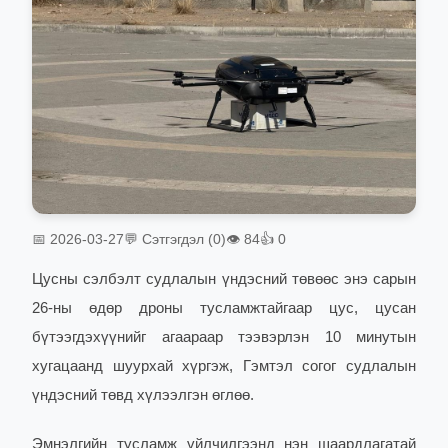
📅 2026-03-27
💬 Сэтгэгдэл (0)
👁 84
👍 0
Цусны сэлбэлт судлалын үндэсний төвөөс энэ сарын
26-ны өдөр дроны тусламжтайгаар цус, цусан
бүтээгдэхүүнийг агаараар тээвэрлэн 10 минутын
хугацаанд шуурхай хүргэж, Гэмтэл согог судлалын
үндэсний төвд хүлээлгэн өглөө.
Эмнэлгийн тусламж үйлчилгээнд нэн шаардлагатай