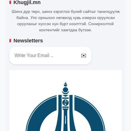
Khugjil.mn
Шинэ дүр төрх, шинэ хэрэглээ бүхий сайтыг танилцуулж
байна. Улс орныхоо хөгжилд хувь нэмрээ оруулсан
оруулахыг хүссэн хүн бүрт нээлттэй. Сонирхолтой
контентийг хамтдаа бүтээе.
Newsletters
✉️