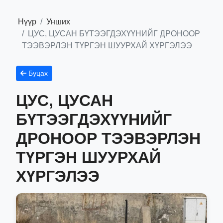
Нүүр
Унших
ЦУС, ЦУСАН БҮТЭЭГДЭХҮҮНИЙГ ДРОНООР
ТЭЭВЭРЛЭН ТҮРГЭН ШУУРХАЙ ХҮРГЭЛЭЭ
Буцах
ЦУС, ЦУСАН
БҮТЭЭГДЭХҮҮНИЙГ
ДРОНООР ТЭЭВЭРЛЭН
ТҮРГЭН ШУУРХАЙ
ХҮРГЭЛЭЭ