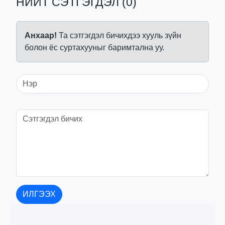
НИЙТ СЭТГЭГДЭЛ (0)
Анхаар!
Та сэтгэгдэл бичихдээ хууль зүйн
болон ёс суртахууныг баримтална уу.
ИЛГЭЭХ