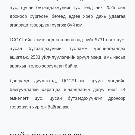
цус, цусан бүтээгдэхүүнийг тус төвд анх 2025 онд
дроноор хүргэсэн бөгөөд өдгөө хоёр дахь удаагаа
агаараар тээвэрлэн хүргэж буй юм.
ГССҮТ-ийн хэмжээнд өнгөрсөн онд нийт 9731 нэгж цус,
цусан бүтээгдэхүүнийг тусламж үйлчилгээндээ
ашиглаж, 2533 үйлчлүүлэгчийн эрүүл мэнд, амь насыг
аврахын төлөө зориулсан байна.
Дашрамд дуулгахад, ЦССҮТ-өөс эрүүл мэндийн
байгууллагын хэрэгцээ шаардлагын дагуу нийт 14
эмнэлэгт цус, цусан бүтээгдэхүүнийг дроноор
тээвэрлэн хүргэж байгаа аж.