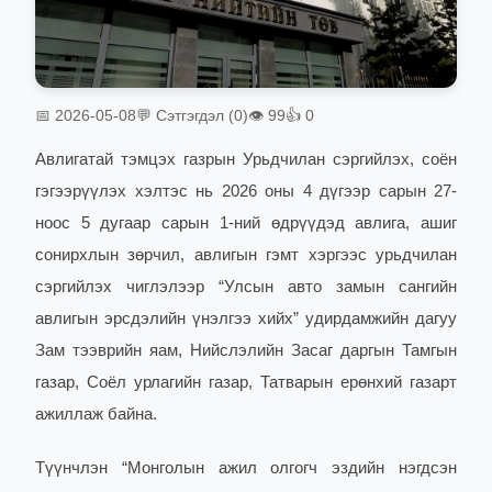
📅 2026-05-08
💬 Сэтгэгдэл (0)
👁 99
👍 0
Авлигатай тэмцэх газрын Урьдчилан сэргийлэх, соён
гэгээрүүлэх хэлтэс нь 2026 оны 4 дүгээр сарын 27-
ноос 5 дугаар сарын 1-ний өдрүүдэд авлига, ашиг
сонирхлын зөрчил, авлигын гэмт хэргээс урьдчилан
сэргийлэх чиглэлээр “Улсын авто замын сангийн
авлигын эрсдэлийн үнэлгээ хийх” удирдамжийн дагуу
Зам тээврийн яам, Нийслэлийн Засаг даргын Тамгын
газар, Соёл урлагийн газар, Татварын ерөнхий газарт
ажиллаж байна.
Түүнчлэн “Монголын ажил олгогч эздийн нэгдсэн