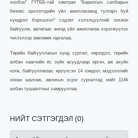
холбоо” ГҮТББ-тай хамтран “Барилгын салбарын
бизнес эрхлэгчдийн үйл ажиллагаанд тулгарч буй
хүндрэл бэрхшээл” сэдэвт хэлэлцүүлгийг зохион
байгуулж, авлигаас ангид үйл ажиллагаа хэрэгжүүлэх
чиглэлээр зөвлөмж гаргалаа.
Төрийн байгууллагын хүнд суртал, чирэгдэл, төрийн
албан хаагчийн ёс зүйн асуудлаар иргэн, аж ахуйн
нэгж, байгууллагаас ирүүлсэн 14 гомдол, мэдээллийг
хянан шалгаж, авлигын эсрэг сургалтад нийт 1146
албан тушаалтныг хамрууллаа.
НИЙТ СЭТГЭГДЭЛ (0)