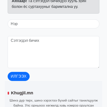
Анхаар!
Та сэтгэгдэл бичихдээ хууль зүйн
болон ёс суртахууныг баримтална уу.
ИЛГЭЭХ
Khugjil.mn
Шинэ дүр төрх, шинэ хэрэглээ бүхий сайтыг танилцуулж
байна. Улс орныхоо хөгжилд хувь нэмрээ оруулсан