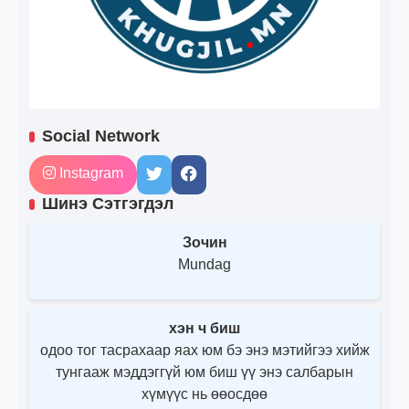
Social Network
Instagram
Шинэ Сэтгэгдэл
Зочин
Mundag
хэн ч биш
одоо тог тасрахаар яах юм бэ энэ мэтийгээ хийж
тунгааж мэддэггүй юм биш үү энэ салбарын
хүмүүс нь өөосдөө