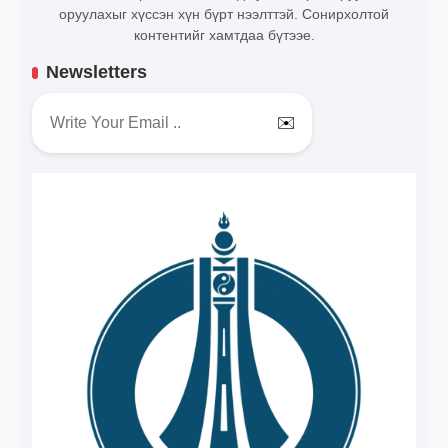
оруулахыг хүссэн хүн бүрт нээлттэй. Сонирхолтой
контентийг хамтдаа бүтээе.
Newsletters
✉️