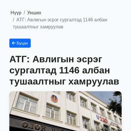
Нүүр
Унших
АТГ: Авлигын эсрэг сургалтад 1146 албан
тушаалтныг хамруулав
Буцах
АТГ: Авлигын эсрэг
сургалтад 1146 албан
тушаалтныг хамруулав