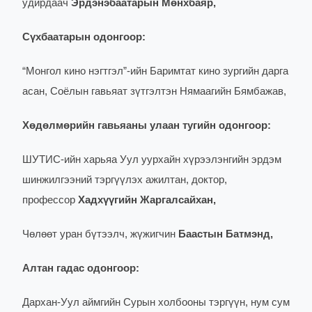
удирдаач
Эрдэнэбаатарын Мөнхбаяр,
Сүхбаатарын одонгоор:
“Монгол кино нэгтгэл”-ийн Баримтат кино зургийн дарга
асан, Соёлын гавьяат зүтгэлтэн Нямаагийн Бямбажав,
Хөдөлмөрийн гавьяаны улаан тугийн одонгоор:
ШУТИС-ийн харьяа Уул уурхайн хүрээлэнгийн эрдэм
шинжилгээний тэргүүлэх ажилтан, доктор,
профессор
Хадхүүгийн Жаргалсайхан,
Чөлөөт уран бүтээлч, жүжигчин
Баастын Батмэнд,
Алтан гадас одонгоор:
Дархан-Уул аймгийн Сурын холбооны тэргүүн, нум сум