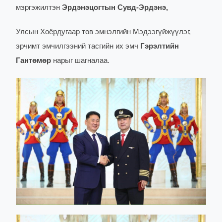
мэргэжилтэн
Эрдэнэцогтын Сувд-Эрдэнэ,
Улсын Хоёрдугаар төв эмнэлгийн Мэдээгүйжүүлэг,
эрчимт эмчилгээний тасгийн их эмч
Гэрэлтийн
Гантөмөр
нарыг шагналаа.