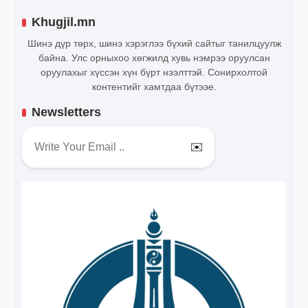
Khugjil.mn
Шинэ дүр төрх, шинэ хэрэглээ бүхий сайтыг танилцуулж
байна. Улс орныхоо хөгжилд хувь нэмрээ оруулсан
оруулахыг хүссэн хүн бүрт нээлттэй. Сонирхолтой
контентийг хамтдаа бүтээе.
Newsletters
✉️