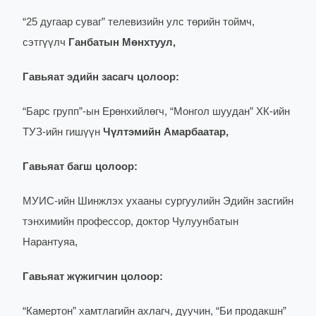
“25 дугаар суваг” телевизийн улс төрийн тоймч,
сэтгүүлч
Ганбатын Мөнхтуул,
Гавьяат эдийн засагч цолоор:
“Барс групп”-ын Ерөнхийлөгч, “Монгол шуудан” ХК-ийн
ТУЗ-ийн гишүүн
Чүлтэмийн Амарбаатар,
Гавьяат багш цолоор:
МУИС-ийн Шинжлэх ухааны сургуулийн Эдийн засгийн
тэнхимийн профессор, доктор Чулуунбатын
Нарантуяа,
Гавьяат жүжигчин цолоор:
“Камертон” хамтлагийн ахлагч, дуучин, “Би продакшн”