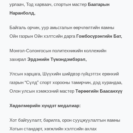
урлаач, Тод харваач, спортын мастер
Баатарын
Наранболд,
Байгаль орчин, уур амьсгалын өөрчлөлтийн яамны
Ойн газрын Ойн хэлтсийн дарга
Гомбосүрэнгийн Бат,
Монгол-Солонгосын политехникийн коллежийн
захирал
Эрдэнийн Түмэндэмбэрэл,
Улсын харцага, Шүүхийн шийдвэр гүйцэтгэх ерөнхий
газрын “Сүлд” спорт хорооны тамирчин, дэд хурандаа,
Олон улсын хэмжээний мастер
Төрөөгийн Баасанхүү
Хөдөлмөрийн хүндэт медалиар:
Хот байгуулалт, барилга, орон сууцжуулалтын яамны
Хотын стандарт, хөгжлийн хэлтсийн ахлах