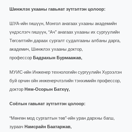
Шинжлэх ухааны гавьяат зүтгэлтэн цолоор:
ШУА-ийн гишүүн, Монгол анагаах ухааны академийн
үндэслэгч гишүүн, “Ач” анагаах ухааны их сургуулийн
Төгсөлтийн дараах сургалт судалгааны албаны дарга,
академич, Шинжлэх ухааны доктор,
профессор
Бадрахын Бурмаажав,
МУИС-ийн Инженер технологийн сургуулийн Хүрээлэн
буй орчин ойн инженерчлэлийн тэнхимийн профессор,
доктор
Ням-Осорын Батхүү,
Соёлын гавьяат зүтгэлтэн цолоор:
“Мөнгөн мод сургалтын төв”-ийн уран дархны багш,
зураач
Намсрайн Баатаржав,