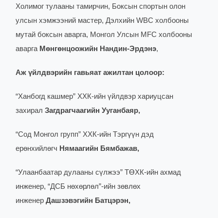
Холимог тулааны тамирчин, Боксын спортын олон
улсын хэмжээний мастер, Дэлхийн WBC холбооны
мутай боксын аварга, Монгол Улсын MFC холбооны
аварга
Мөнгөнцоожийн Нандин-Эрдэнэ
,
Аж үйлдвэрийн гавьяат ажилтан цолоор:
“Ханбогд кашмер” ХХК-ийн үйлдвэр хариуцсан
захирал
Загдрагчаагийн Ууганбаяр,
“Сод Монгол групп” ХХК-ийн Тэргүүн дэд
ерөнхийлөгч
Нямаагийн Бямбажав,
“Улаанбаатар дулааны сүлжээ” ТӨХК-ийн ахмад
инженер, “ДСБ нөхөрлөл”-ийн зөвлөх
инженер
Дашзэвэгийн Батцэрэн,