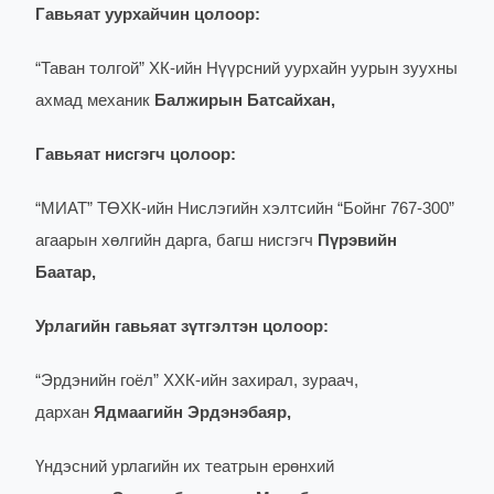
Гавьяат уурхайчин цолоор:
“Таван толгой” ХК-ийн Нүүрсний уурхайн уурын зуухны
ахмад механик
Балжирын Батсайхан,
Гавьяат нисгэгч цолоор:
“МИАТ” ТӨХК-ийн Нислэгийн хэлтсийн “Бойнг 767-300”
агаарын хөлгийн дарга, багш нисгэгч
Пүрэвийн
Баатар,
Урлагийн гавьяат зүтгэлтэн цолоор:
“Эрдэнийн гоёл” ХХК-ийн захирал, зураач,
дархан
Ядмаагийн Эрдэнэбаяр,
Үндэсний урлагийн их театрын ерөнхий