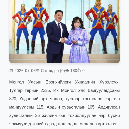
📅 2026-07-06
💬 Сэтгэгдэл (0)
👁 160
👍 0
Монгол Улсын Ерөнхийлөгч Ухнаагийн Хүрэлсүх
Тулгар төрийн 2235, Их Монгол Улс байгуулагдсаны
820, Үндэсний эрх чөлөө, тусгаар тогтнолоо сэргээн
мандуулсны 115, Ардын хувьсгалын 105, Ардчилсан
хувьсгалын 36 жилийн ойг тохиолдуулан нэр бүхий
эрхмүүдэд төрийн дээд цол, одон, медаль хүртээлээ.