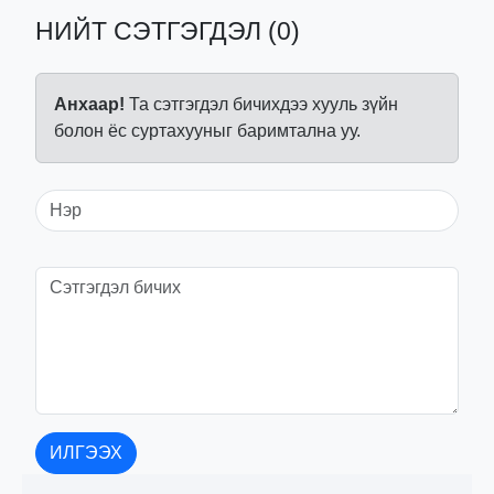
НИЙТ СЭТГЭГДЭЛ (0)
Анхаар!
Та сэтгэгдэл бичихдээ хууль зүйн
болон ёс суртахууныг баримтална уу.
ИЛГЭЭХ