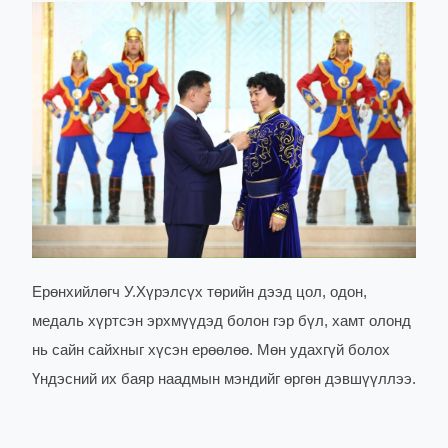
Ерөнхийлөгч У.Хүрэлсүх төрийн дээд цол, одон,
медаль хүртсэн эрхмүүдэд болон гэр бүл, хамт олонд
нь сайн сайхныг хүсэн ерөөлөө. Мөн удахгүй болох
Үндэсний их баяр наадмын мэндийг өргөн дэвшүүллээ.