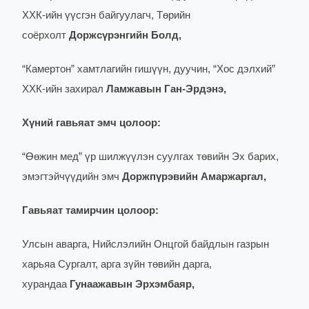
ХХК-ийн үүсгэн байгуулагч, Төрийн
соёрхолт
Доржсүрэнгийн Болд,
“Камертон” хамтлагийн гишүүн, дуучин, “Хос дэлхий”
ХХК-ийн захирал
Ламжавын Ган-Эрдэнэ,
Хүний гавьяат эмч цолоор:
“Өөжин мед” үр шилжүүлэн суулгах төвийн Эх барих,
эмэгтэйчүүдийн эмч
Доржпүрэвийн Амаржаргал,
Гавьяат тамирчин цолоор:
Улсын аварга, Нийслэлийн Онцгой байдлын газрын
харьяа Сургалт, арга зүйн төвийн дарга,
хурандаа
Гунаажавын Эрхэмбаяр,