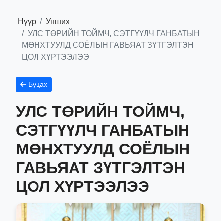
Нүүр
Унших
УЛС ТӨРИЙН ТОЙМЧ, СЭТГҮҮЛЧ ГАНБАТЫН
МӨНХТУУЛД СОЁЛЫН ГАВЬЯАТ ЗҮТГЭЛТЭН
ЦОЛ ХҮРТЭЭЛЭЭ
Буцах
УЛС ТӨРИЙН ТОЙМЧ,
СЭТГҮҮЛЧ ГАНБАТЫН
МӨНХТУУЛД СОЁЛЫН
ГАВЬЯАТ ЗҮТГЭЛТЭН
ЦОЛ ХҮРТЭЭЛЭЭ