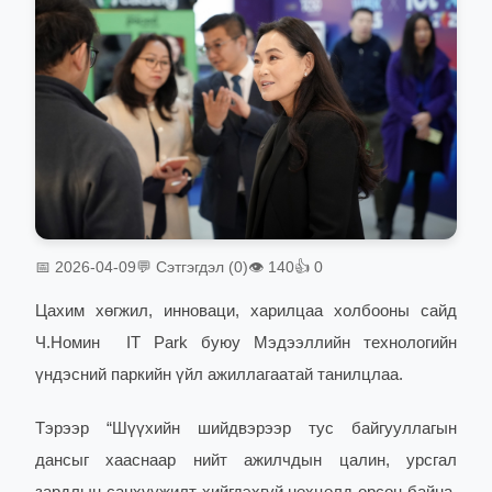
📅 2026-04-09
💬 Сэтгэгдэл (0)
👁 140
👍 0
Цахим хөгжил, инноваци, харилцаа холбооны сайд
Ч.Номин IT Park буюу Мэдээллийн технологийн
үндэсний паркийн үйл ажиллагаатай танилцлаа.
Тэрээр “
Шүүхийн шийдвэрээр тус байгууллагын
дансыг хааснаар нийт ажилчдын цалин, урсгал
зардлын санхүүжилт хийгдэхгүй нөхцөлд орсон байна.