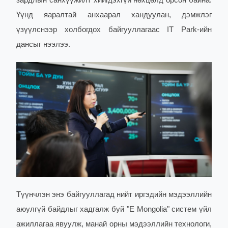
Үүнд яаралтай анхаарал хандуулан, дэмжлэг
үзүүлснээр холбогдох байгууллагаас IT Park-ийн
дансыг нээлээ.
Түүнчлэн энэ байгууллагад нийт иргэдийн мэдээллийн
аюулгүй байдлыг хадгалж буй "E Mongolia" систем үйл
ажиллагаа явуулж, манай орны мэдээллийн технологи,