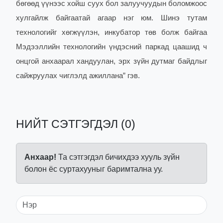
бөгөөд үүнээс хойш суух бол залуучуудын боломжоос
хулгайлж байгаатай агаар нэг юм.
Шинэ тутам
технологийг хөгжүүлэн, инкубатор төв болж байгаа
Мэдээллийн технологийн үндэсний паркад цаашид ч
онцгой анхаарал хандуулан, эрх зүйн дутмаг байдлыг
сайжруулах чиглэлд ажиллана” гэв.
НИЙТ СЭТГЭГДЭЛ (0)
Анхаар!
Та сэтгэгдэл бичихдээ хууль зүйн
болон ёс суртахууныг баримтална уу.