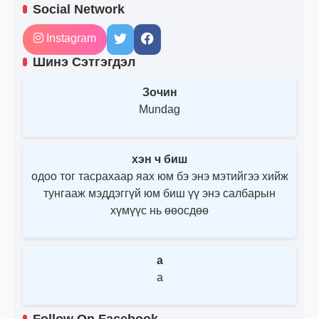
Social Network
Instagram
Шинэ Сэтгэгдэл
Зочин
Mundag
хэн ч биш
одоо тог тасрахаар яах юм бэ энэ мэтийгээ хийж
тунгааж мэддэггүй юм биш үү энэ салбарын
хүмүүс нь өөосдөө
a
a
Follow On Facebook