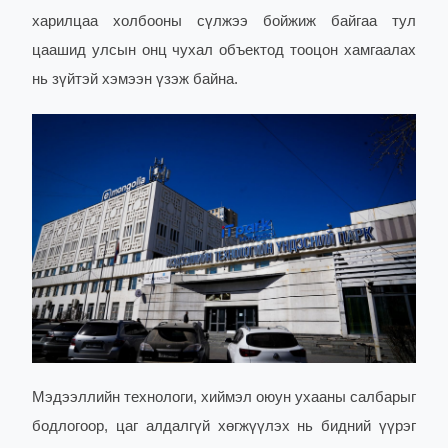
харилцаа холбооны сүлжээ бойжиж байгаа тул
цаашид улсын онц чухал объектод тооцон хамгаалах
нь зүйтэй хэмээн үзэж байна.
Мэдээллийн технологи, хиймэл оюун ухааны салбарыг
бодлогоор, цаг алдалгүй хөгжүүлэх нь бидний үүрэг