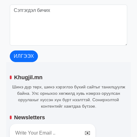
ИЛГЭЭХ
Khugjil.mn
Шинэ дүр төрх, шинэ хэрэглээ бүхий сайтыг танилцуулж
байна. Улс орныхоо хөгжилд хувь нэмрээ оруулсан
оруулахыг хүссэн хүн бүрт нээлттэй. Сонирхолтой
контентийг хамтдаа бүтээе.
Newsletters
✉️