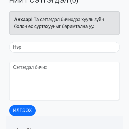
НИЙТ СЭТГЭГДЭЛ (0)
Анхаар!
Та сэтгэгдэл бичихдээ хууль зүйн
болон ёс суртахууныг баримтална уу.
ИЛГЭЭХ