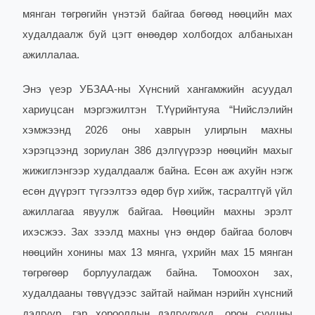
мянган төгрөгийн үнэтэй байгаа бөгөөд нөөцийн мах
худалдаалж буй цэгт өнөөдөр холбогдох албаныхан
ажиллалаа.
Энэ үеэр УБЗАА-ны Хүнсний хангамжийн асуудал
хариуцсан мэргэжилтэн Т.Үүрийнтуяа “Нийслэлийн
хэмжээнд 2026 оны хаврын улирлын махны
хэрэгцээнд зориулан 386 дэлгүүрээр нөөцийн махыг
жижиглэнгээр худалдаалж байна. Есөн аж ахуйн нэгж
есөн дүүрэгт түгээлтээ өдөр бүр хийж, тасралтгүй үйл
ажиллагаа явуулж байгаа. Нөөцийн махны эрэлт
ихэсжээ. Зах зээлд махны үнэ өндөр байгаа боловч
нөөцийн хонины мах 13 мянга, үхрийн мах 15 мянган
төгрөгөөр борлуулагдаж байна. Томоохон зах,
худалдааны төвүүдээс зайтай найман нэрийн хүнсний
дэлгүүр, гэр хорооллын дэлгүүрүүд, орон сууцны