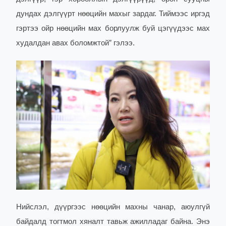
дундах дэлгүүрт нөөцийн махыг зардаг. Тиймээс иргэд
гэртээ ойр нөөцийн мах борлуулж буй цэгүүдээс мах
худалдан авах боломжтой” гэлээ.
Нийслэл, дүүргээс нөөцийн махны чанар, аюулгүй
байдалд тогтмол хяналт тавьж ажилладаг байна. Энэ