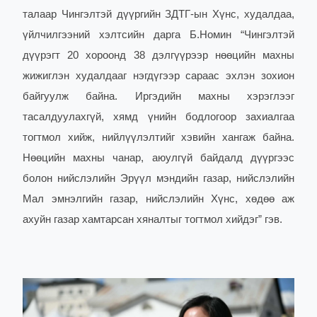
талаар Чингэлтэй дүүргийн ЗДТГ-ын Хүнс, худалдаа,
үйлчилгээний хэлтсийн дарга Б.Номин “Чингэлтэй
дүүрэгт 20 хороонд 38 дэлгүүрээр нөөцийн махны
жижиглэн худалдааг нэгдүгээр сараас эхлэн зохион
байгуулж байна. Иргэдийн махны хэрэглээг
тасалдуулахгүй, хямд үнийн бодлогоор захиалгаа
тогтмол хийж, нийлүүлэлтийг хэвийн хангаж байна.
Нөөцийн махны чанар, аюулгүй байдалд дүүргээс
болон нийслэлийн Эрүүл мэндийн газар, нийслэлийн
Мал эмнэлгийн газар, нийслэлийн Хүнс, хөдөө аж
ахуйн газар хамтарсан хяналтыг тогтмол хийдэг” гэв.