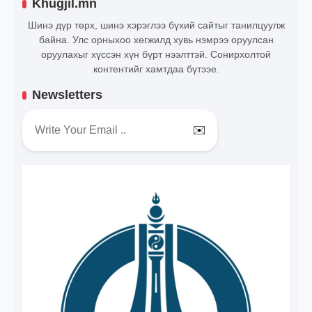
Khugjil.mn
Шинэ дүр төрх, шинэ хэрэглээ бүхий сайтыг танилцуулж
байна. Улс орныхоо хөгжилд хувь нэмрээ оруулсан
оруулахыг хүссэн хүн бүрт нээлттэй. Сонирхолтой
контентийг хамтдаа бүтээе.
Newsletters
✉️