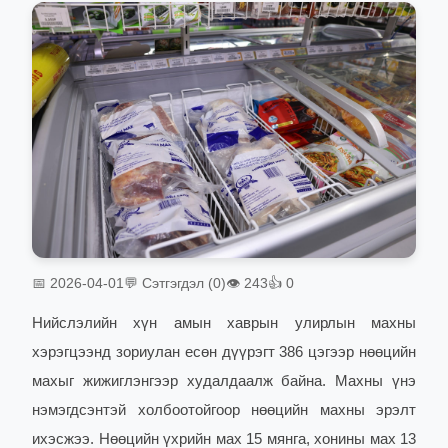
📅 2026-04-01
💬 Сэтгэгдэл (0)
👁 243
👍 0
Нийслэлийн хүн амын хаврын улирлын махны
хэрэгцээнд зориулан есөн дүүрэгт 386 цэгээр нөөцийн
махыг жижиглэнгээр худалдаалж байна. Махны үнэ
нэмэгдсэнтэй холбоотойгоор нөөцийн махны эрэлт
ихэсжээ. Нөөцийн үхрийн мах 15 мянга, хонины мах 13