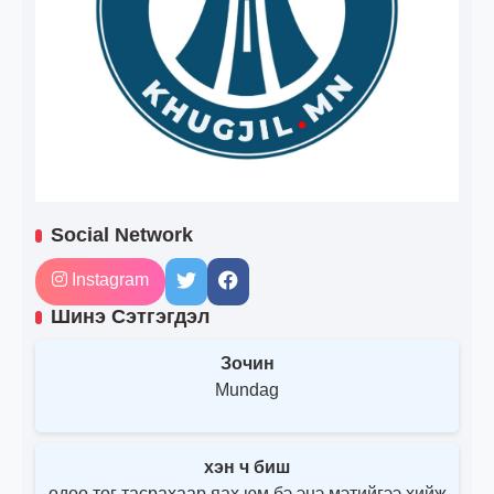
Social Network
Instagram
Шинэ Сэтгэгдэл
Зочин
Mundag
хэн ч биш
одоо тог тасрахаар яах юм бэ энэ мэтийгээ хийж