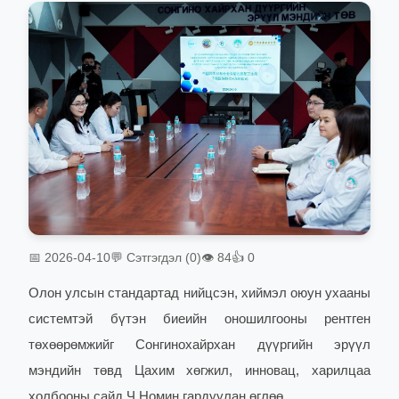
📅 2026-04-10
💬 Сэтгэгдэл (0)
👁 84
👍 0
Олон улсын стандартад нийцсэн, хиймэл оюун ухааны
системтэй бүтэн биеийн оношилгооны рентген
төхөөрөмжийг Сонгинохайрхан дүүргийн эрүүл
мэндийн төвд Цахим хөгжил, инновац, харилцаа
холбооны сайд Ч.Номин
гардуулан өглөө.