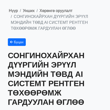
Нүүр
Унших
Хөрөнгө оруулалт
СОНГИНОХАЙРХАН ДҮҮРГИЙН ЭРҮҮЛ
МЭНДИЙН ТӨВД AI СИСТЕМТ РЕНТГЕН
ТӨХӨӨРӨМЖ ГАРДУУЛАН ӨГЛӨӨ
Буцах
СОНГИНОХАЙРХАН
ДҮҮРГИЙН ЭРҮҮЛ
МЭНДИЙН ТӨВД AI
СИСТЕМТ РЕНТГЕН
ТӨХӨӨРӨМЖ
ГАРДУУЛАН ӨГЛӨӨ