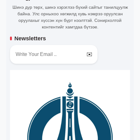
Шинэ дүр төрх, шинэ хэрэглээ бүхий сайтыг танилцуулж
байна. Улс орныхоо хөгжилд хувь нэмрээ оруулсан
оруулахыг хүссэн хүн бүрт нээлттэй. Сонирхолтой
контентийг хамтдаа бүтээе.
Newsletters
✉️