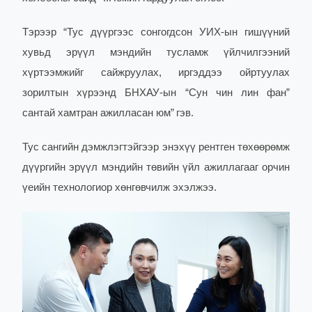
Тэрээр “
Тус дүүргээс сонгогдсон УИХ-ын гишүүний
хувьд эрүүл мэндийн тусламж үйлчилгээний
хүртээмжийг сайжруулах, иргэддээ ойртуулах
зорилтын хүрээнд БНХАУ-ын “Сун чин лин фан”
сантай хамтран ажилласан юм
”
гэв.
Тус сангийн дэмжлэгтэйгээр энэхүү рентген төхөөрөмж
дүүргийн эрүүл мэндийн төвийн үйл ажиллагааг орчин
үеийн технологиор хөнгөвчилж эхэл
жээ.