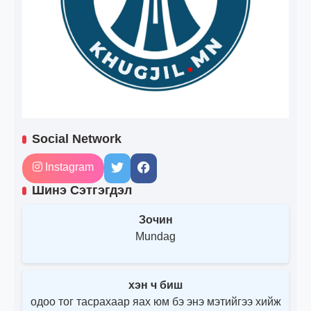
Social Network
Instagram
Шинэ Сэтгэгдэл
Зочин
Mundag
хэн ч биш
одоо тог тасрахаар яах юм бэ энэ мэтийгээ хийж