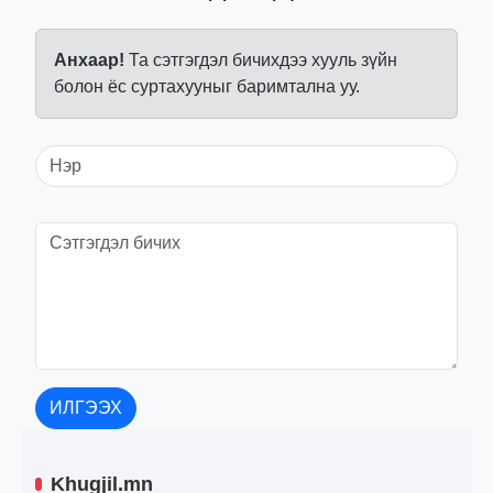
Анхаар!
Та сэтгэгдэл бичихдээ хууль зүйн
болон ёс суртахууныг баримтална уу.
ИЛГЭЭХ
Khugjil.mn