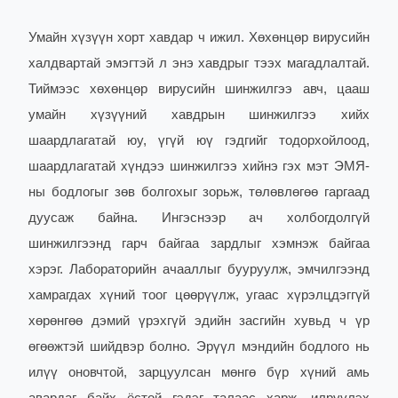
Умайн хүзүүн хорт хавдар ч ижил. Хөхөнцөр вирусийн
халдвартай эмэгтэй л энэ хавдрыг тээх магадлалтай.
Тиймээс хөхөнцөр вирусийн шинжилгээ авч, цааш
умайн хүзүүний хавдрын шинжилгээ хийх
шаардлагатай юу, үгүй юү гэдгийг тодорхойлоод,
шаардлагатай хүндээ шинжилгээ хийнэ гэх мэт ЭМЯ-
ны бодлогыг зөв болгохыг зорьж, төлөвлөгөө гаргаад
дуусаж байна. Ингэснээр ач холбогдолгүй
шинжилгээнд гарч байгаа зардлыг хэмнэж байгаа
хэрэг. Лабораторийн ачааллыг бууруулж, эмчилгээнд
хамрагдах хүний тоог цөөрүүлж, угаас хүрэлцдэггүй
хөрөнгөө дэмий үрэхгүй эдийн засгийн хувьд ч үр
өгөөжтэй шийдвэр болно. Эрүүл мэндийн бодлого нь
илүү оновчтой, зарцуулсан мөнгө бүр хүний амь