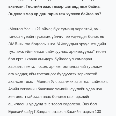
эхэлсэн. Төслийн ажил ямар шатанд явж байна.
Эндээс ямар үр дүн гарна гэж хүлээж байгаа вэ?
-
Монгол Улсын 21 аймаг, бүх суманд яаралтай, амь
тэнссэн үеийн тусламж үйлчилгээ үзүүлдэг болох нь
ЭМЯ-ны гол бодлогын нэг. “Аймгуудын эрүүл мэндийн
тусламж үйлчилгээг сайжруулах, эрчимжүүлэх” төсөл
бол иргэн хаана амьдарч буйгаас үл хамааран
харвалт, гэмтэл, осол, эрчимт эмчилгээний тусламж
авч чаддаг, ийм тогтолцоог бүрдүүлэх зорилготой
эхэлсэн төсөл. Монгол Улс зээлжих зэрэглэл сайжирч,
Азийн хөгжлийн банкнаас хамгийн сүүлийн удаа нэн
хөнгөлөлттэй зээл авах боломж гарч ирснийг
ашигласны үр дүнд энэ төсөл хөдөлсөн. Энэ бол
Ерөнхий сайд Г.Занданшатарын Засгийн газрын 100