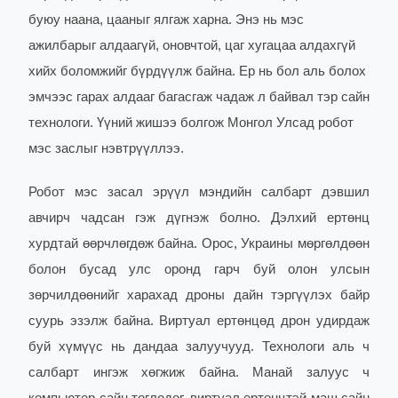
буюу наана, цааныг ялгаж харна. Энэ нь мэс
ажилбарыг алдаагүй, оновчтой, цаг хугацаа алдахгүй
хийх боломжийг бүрдүүлж байна. Ер нь бол аль болох
эмчээс гарах алдааг багасгаж чадаж л байвал тэр сайн
технологи. Үүний жишээ болгож Монгол Улсад робот
мэс заслыг нэвтрүүллээ.
Робот мэс засал эрүүл мэндийн салбарт дэвшил
авчирч чадсан гэж дүгнэж болно. Дэлхий ертөнц
хурдтай өөрчлөгдөж байна. Орос, Украины мөргөлдөөн
болон бусад улс оронд гарч буй олон улсын
зөрчилдөөнийг харахад дроны дайн тэргүүлэх байр
суурь эзэлж байна. Виртуал ертөнцөд дрон удирдаж
буй хүмүүс нь дандаа залуучууд. Технологи аль ч
салбарт ингэж хөгжиж байна. Манай залуус ч