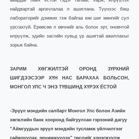
авардаг байх ёстой гэдэг талаас харж, илрүүлэх
найдвартай аргачлалаа л ашиглана. Түүнээс биш
лабораторийг дэмжих гэж байгаа юм шиг мөнгийг сул
урсгахгүй. Ерөөсөө л өвчнийг аль болох эрт, оновчтой
илрүүлж, эдийн засгийн хувьд үр ашигтай ажиллахыг
зорьж байна.
ЗАРИМ ХӨГЖИЛТЭЙ ОРОНД ЗҮРХНИЙ
ШИГДЭЭСЭЭР ХҮН НАС БАРАХАА БОЛЬСОН,
МОНГОЛ УЛС Ч ЭНЭ ТҮВШИНД ХҮРЭХ ЁСТОЙ
-
Эрүүл мэндийн салбарт Монгол Улс болон Азийн
хөгжлийн банк хооронд байгуулсан гэрээний дагуу
“Аймгуудын эрүүл мэндийн тусламж үйлчилгээг
сайжруулах, эрчимжүүлэх” төслийг хэрэгжүүлж