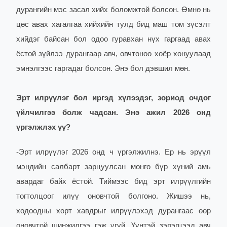
дурангийн мэс засал хийх боломжтой болсон. Өмнө нь
цөс авах хагалгаа хийхийн тулд бид маш том зүсэлт
хийдэг байсан бол одоо гуравхан нүх гаргаад авах
ёстой зүйлээ дурангаар авч, өвчтөнөө хоёр хонуулаад
эмнэлгээс гаргадаг болсон. Энэ бол дэвшил мөн.
Эрт илрүүлэг бол иргэд хүлээдэг, зориод очдог
үйлчилгээ болж чадсан. Энэ ажил 2026 онд
үргэлжлэх үү?
-
Эрт илрүүлэг 2026 онд ч үргэлжилнэ. Ер нь эрүүл
мэндийн салбарт зарцуулсан мөнгө бүр хүний амь
авардаг байх ёстой.
Тиймээс бид эрт илрүүлгийн
тогтолцоог илүү оновчтой болгоно. Жишээ нь,
ходоодны хорт хавдрыг илрүүлэхэд дурангаас өөр
оновчтой шинжилгээ гэж үгүй. Үүнтэй зэрэгцээд авч