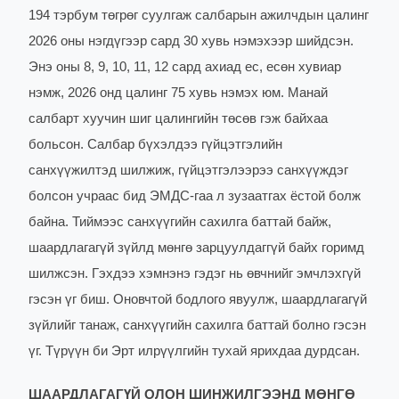
194 тэрбум төгрөг суулгаж салбарын ажилчдын цалинг
2026 оны нэгдүгээр сард 30 хувь нэмэхээр шийдсэн.
Энэ оны 8, 9, 10, 11, 12 сард ахиад ес, есөн хувиар
нэмж, 2026 онд цалинг 75 хувь нэмэх юм. Манай
салбарт хуучин шиг цалингийн төсөв гэж байхаа
больсон. Салбар бүхэлдээ гүйцэтгэлийн
санхүүжилтэд шилжиж, гүйцэтгэлээрээ санхүүждэг
болсон учраас бид ЭМДС-гаа л зузаатгах ёстой болж
байна. Тиймээс санхүүгийн сахилга баттай байж,
шаардлагагүй зүйлд мөнгө зарцуулдаггүй байх горимд
шилжсэн. Гэхдээ хэмнэнэ гэдэг нь өвчнийг эмчлэхгүй
гэсэн үг биш. Оновчтой бодлого явуулж, шаардлагагүй
зүйлийг танаж, санхүүгийн сахилга баттай болно гэсэн
үг. Түрүүн би Эрт илрүүлгийн тухай ярихдаа дурдсан.
ШААРДЛАГАГҮЙ ОЛОН ШИНЖИЛГЭЭНД МӨНГӨ