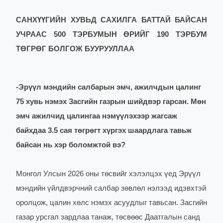
САНХҮҮГИЙН ХУВЬД САХИЛГА БАТТАЙ БАЙСАН
УЧРААС 500 ТЭРБУМЫН ӨРИЙГ 190 ТЭРБУМ
ТӨГРӨГ БОЛГОЖ БУУРУУЛЛАА
-
Эрүүл мэндийн салбарын эмч, ажилчдын цалинг
75 хувь нэмэх Засгийн газрын шийдвэр гарсан. Мөн
эмч ажилчид цалингаа нэмүүлэхээр жагсаж
байхдаа 3.5 сая төгрөгт хүргэх шаардлага тавьж
байсан нь хэр боломжтой вэ?
Монгол Улсын 2026 оны төсвийг хэлэлцэх үед Эрүүл
мэндийн үйлдвэрчний салбар зөвлөл нэлээд идэвхтэй
оролцож, цалин хөлс нэмэх асуудлыг тавьсан. Засгийн
газар урсгал зардлаа танаж, төсвөөс Даатгалын санд