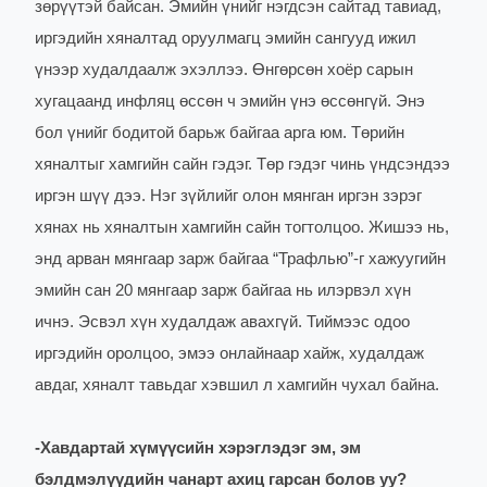
зөрүүтэй байсан. Эмийн үнийг нэгдсэн сайтад тавиад,
иргэдийн хяналтад оруулмагц эмийн сангууд ижил
үнээр худалдаалж эхэллээ. Өнгөрсөн хоёр сарын
хугацаанд инфляц өссөн ч эмийн үнэ өссөнгүй. Энэ
бол үнийг бодитой барьж байгаа арга юм. Төрийн
хяналтыг хамгийн сайн гэдэг. Төр гэдэг чинь үндсэндээ
иргэн шүү дээ. Нэг зүйлийг олон мянган иргэн зэрэг
хянах нь хяналтын хамгийн сайн тогтолцоо. Жишээ нь,
энд арван мянгаар зарж байгаа “Трафлью”-г хажуугийн
эмийн сан 20 мянгаар зарж байгаа нь илэрвэл хүн
ичнэ. Эсвэл хүн худалдаж авахгүй. Тиймээс одоо
иргэдийн оролцоо, эмээ онлайнаар хайж, худалдаж
авдаг, хяналт тавьдаг хэвшил л хамгийн чухал байна.
-
Хавдартай хүмүүсийн хэрэглэдэг эм, эм
бэлдмэлүүдийн чанарт ахиц гарсан болов уу?