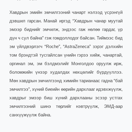
Хавдрын эмийн эмчилгээний чанарт нэлээд үсрэнгүй
дэвшил гарсан.
Манай иргэд “Хавдрын чанар муутай
эмээр биднийг эмчилж, эндээс гаж нөлөө гардаг, үр
дүн ч сул байна” гэж гомдоллодог байсан. Тиймээс бид
эм үйлдвэрлэгч “Roche”, “AstraZeneca” зэрэг дэлхийн
том брэндтэй тусгайлсан үнийн гэрээ хийж, чанартай,
оргинал эм, эм бэлдмэлийг Монголдоо оруулж ирж,
боломжийн үнээр худалдах нөхцөлийг бүрдүүллээ.
Мөн хавдрын эмчилгээнд химийн тарианаас гадна “бай
эмчилгээ”, хүний биеийн өөрийн дархлааг идэвхжүүлж,
хавдрыг эмээр биш хүний дархлааны эсээр устгах
эмчилгээний шинэ төрлийг нэвтрүүлж, ЭМД-аар
санхүүжүүлж байна.