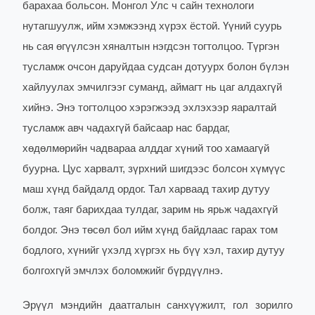
барахаа больсон. Монгол Улс ч сайн технологи
нутагшуулж, ийм хэмжээнд хүрэх ёстой. Үүний суурь
нь сая өгүүлсэн хяналтын нэгдсэн тогтолцоо. Түргэн
тусламж очсон даруйдаа судсан дотуурх болон бүлэн
хайлуулах эмчилгээг суманд, аймагт нь цаг алдахгүй
хийнэ. Энэ тогтолцоо хэрэгжээд эхлэхээр яаралтай
тусламж авч чадахгүй байсаар нас бардаг,
хөдөлмөрийн чадвараа алддаг хүний тоо хамаагүй
буурна. Цус харвалт, зүрхний шигдээс болсон хүмүүс
маш хүнд байдалд ордог. Тал харваад тахир дутуу
болж, таяг барихдаа тулдаг, зарим нь ярьж чадахгүй
болдог. Энэ төсөл бол ийм хүнд байдлаас гарах том
бодлого, хүнийг үхэлд хүргэх нь бүү хэл, тахир дутуу
болгохгүй эмчлэх боломжийг бүрдүүлнэ.
Эрүүл мэндийн даатгалын санхүүжилт, гол зорилго