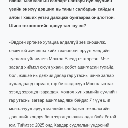
байна. Мэс заслын салбарт нэвтэрч буй сүүлийн
үеийн энэхүү дэвшил нь таныг салбарын сайдын
албыг хаших үетэй давхцаж буйгаараа онцлогтой.
Шинэ технологийн давуу тал юу вэ?
-
Өвдсөн иргэнээ хугацаа алдалгүй зөв оношилж,
оновчтой эмчилгээ хийх технологи, эрүүл мэндийн
тусламж үйлчилгээ Монгол Улсад нэвтэрсэн. Мэс
засалд хиймэл оюун ухаан, робот ашигласан тухайд
бол, жишээ нь дэлхий даяар гар утасны шинэ загвар
худалдаанд гармагц тэр бүтээгдэхүүн Монголын зах
зээлд зэрэгцэн зарагдаж, монгол хүн хамгийн сүүлийн
гар утасны загвар ашиглаад явж байдаг. Яг үүн шиг
монголчууд эрүүл мэндийн салбарын технологийн
дэвшлийг хоцорч биш зэрэгцэн ашигладаг байх ёстой
юм. Тиймээс 2025 онд Хавдар судлалын үндэсний