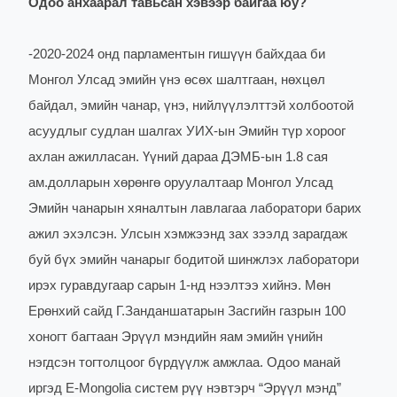
Одоо анхаарал тавьсан хэвээр байгаа юу?
-
2020-2024 онд парламентын гишүүн байхдаа би
Монгол Улсад эмийн үнэ өсөх шалтгаан, нөхцөл
байдал, эмийн чанар, үнэ, нийлүүлэлттэй холбоотой
асуудлыг судлан шалгах УИХ-ын Эмийн түр хороог
ахлан ажилласан. Үүний дараа ДЭМБ-ын 1.8 сая
ам.долларын хөрөнгө оруулалтаар Монгол Улсад
Эмийн чанарын хяналтын лавлагаа лаборатори барих
ажил эхэлсэн. Улсын хэмжээнд зах зээлд зарагдаж
буй бүх эмийн чанарыг бодитой шинжлэх лаборатори
ирэх гуравдугаар сарын 1-нд нээлтээ хийнэ. Мөн
Ерөнхий сайд Г.Занданшатарын Засгийн газрын 100
хоногт багтаан Эрүүл мэндийн яам эмийн үнийн
нэгдсэн тогтолцоог бүрдүүлж амжлаа. Одоо манай
иргэд E-Mongоlia систем рүү нэвтэрч “Эрүүл мэнд”