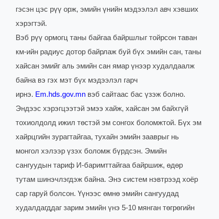
гэсэн цэс рүү орж, эмийн үнийн мэдээлэл авч хэвших
хэрэгтэй.
Вэб рүү ормогц таны байгаа байршлыг тойрсон таван
км-ийн радиус дотор байрлаж буй бүх эмийн сан, таны
хайсан эмийг аль эмийн сан ямар үнээр худалдаалж
байна вэ гэх мэт бүх мэдээлэл гарч
ирнэ.
Em.hds.gov.mn
вэб сайтаас бас үзэж болно.
Эндээс хэрэгцээтэй эмээ хайж, хайсан эм байхгүй
тохиолдолд ижил төстэй эм сонгох боломжтой. Бүх эм
хайрцгийн зурагтайгаа, тухайн эмийн зааврыг нь
монгол хэлээр үзэх боломж бүрдсэн. Эмийн
сангуудын тариф И-баримттайгаа байршиж, өдөр
тутам шинэчлэгдэж байна. Энэ систем нэвтрээд хоёр
сар гаруй болсон. Үүнээс өмнө эмийн сангуудад
худалдагддаг зарим эмийн үнэ 5-10 мянган төгрөгийн