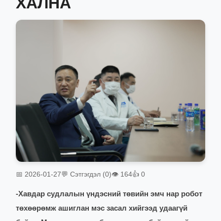
ХАЛНА
📅 2026-01-27
💬 Сэтгэгдэл (0)
👁 164
👍 0
-
Хавдар судлалын үндэсний төвийн эмч нар робот
төхөөрөмж ашиглан мэс засал хийгээд удаагүй