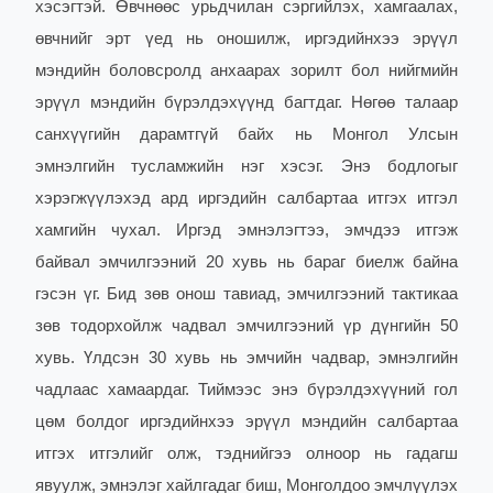
хэсэгтэй. Өвчнөөс урьдчилан сэргийлэх, хамгаалах,
өвчнийг эрт үед нь оношилж, иргэдийнхээ эрүүл
мэндийн боловсролд анхаарах зорилт бол нийгмийн
эрүүл мэндийн бүрэлдэхүүнд багтдаг. Нөгөө талаар
санхүүгийн дарамтгүй байх нь Монгол Улсын
эмнэлгийн тусламжийн нэг хэсэг. Энэ бодлогыг
хэрэгжүүлэхэд ард иргэдийн салбартаа итгэх итгэл
хамгийн чухал. Иргэд эмнэлэгтээ, эмчдээ итгэж
байвал эмчилгээний 20 хувь нь бараг биелж байна
гэсэн үг. Бид зөв онош тавиад, эмчилгээний тактикаа
зөв тодорхойлж чадвал эмчилгээний үр дүнгийн 50
хувь. Үлдсэн 30 хувь нь эмчийн чадвар, эмнэлгийн
чадлаас хамаардаг. Тиймээс энэ бүрэлдэхүүний гол
цөм болдог иргэдийнхээ эрүүл мэндийн салбартаа
итгэх итгэлийг олж, тэднийгээ олноор нь гадагш
явуулж, эмнэлэг хайлгадаг биш, Монголдоо эмчлүүлэх