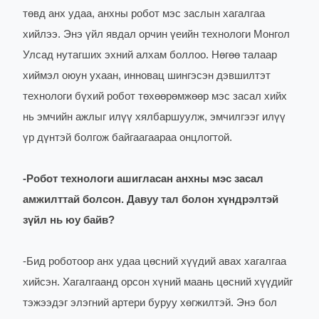
төвд анх удаа, анхны робот мэс заслын хагалгаа
хийлээ. Энэ үйл явдал орчин үеийн технологи Монгол
Улсад нутагших эхний алхам боллоо. Нөгөө талаар
хиймэл оюун ухаан, инновац шингэсэн дэвшилтэт
технологи бүхий робот төхөөрөмжөөр мэс засал хийх
нь эмчийн ажлыг илүү хялбаршуулж, эмчилгээг илүү
үр дүнтэй болгож байгаагаараа онцлогтой.
-
Робот технологи ашигласан анхны мэс засал
амжилттай болсон. Давуу тал болон хүндрэлтэй
зүйл нь юу байв?
-
Бид роботоор анх удаа цөсний хүүдий авах хагалгаа
хийсэн. Хагалгаанд орсон хүний маань цөсний хүүдийг
тэжээдэг элэгний артери буруу хөгжилтэй. Энэ бол