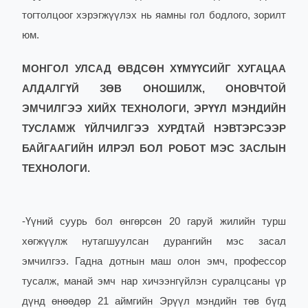
тогтолцоог хэрэгжүүлэх нь яамны гол бодлого, зорилт
юм.
МОНГОЛ УЛСАД ӨВДСӨН ХҮМҮҮСИЙГ ХУГАЦАА
АЛДАЛГҮЙ ЗӨВ ОНОШИЛЖ, ОНОВЧТОЙ
ЭМЧИЛГЭЭ ХИЙХ ТЕХНОЛОГИ, ЭРҮҮЛ МЭНДИЙН
ТУСЛАМЖ ҮЙЛЧИЛГЭЭ ХУРДТАЙ НЭВТЭРСЭЭР
БАЙГААГИЙН ИЛРЭЛ БОЛ РОБОТ МЭС ЗАСЛЫН
ТЕХНОЛОГИ.
-
Үүний суурь бол өнгөрсөн 20 гаруй жилийн турш
хөгжүүлж нутагшуулсан дурангийн мэс засал
эмчилгээ. Гадна дотнын маш олон эмч, профессор
тусалж, манай эмч нар хичээнгүйлэн суралцсаны үр
дүнд өнөөдөр 21 аймгийн Эрүүл мэндийн төв бүгд