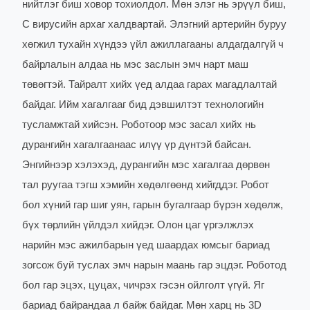
нийтлэг биш ховор тохиолдол. Мөн элэг нь эрүүл биш,
С вирусийн архаг халдвартай. Элэгний артерийн буруу
хөгжил тухайн хүндээ үйл ажиллагааны алдагдалгүй ч
байрлалын алдаа нь мэс заслын эмч нарт маш
төвөгтэй. Тайралт хийх үед алдаа гарах магадлалтай
байдаг. Ийм хагалгааг бид дэвшилтэт технологийн
тусламжтай хийсэн. Роботоор мэс засал хийх нь
дурангийн хагалгаанаас илүү үр дүнтэй байсан.
Энгийнээр хэлэхэд, дурангийн мэс хагалгаа дөрвөн
тал руугаа тэгш хэмийн хөдөлгөөнд хийгддэг. Робот
бол хүний гар шиг уян, гарын бугалгаар бүрэн хөдөлж,
бүх төрлийн үйлдэл хийдэг. Олон цаг үргэлжлэх
нарийн мэс ажилбарын үед шаардах юмсыг бариад
зогсож буй туслах эмч нарын маань гар эцдэг. Роботод
бол гар эцэх, цуцах, чичрэх гэсэн ойлголт үгүй. Яг
бариад байрандаа л байж байдаг. Мөн харц нь 3D