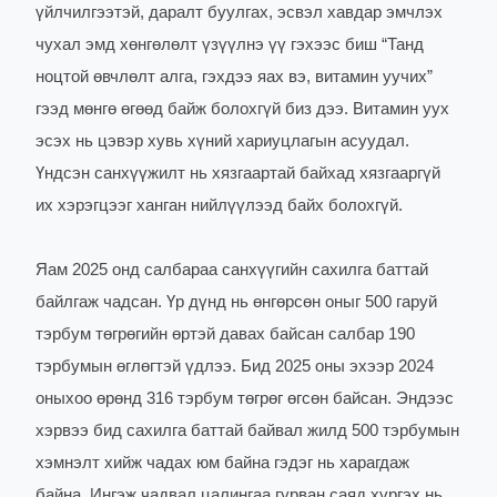
үйлчилгээтэй, даралт буулгах, эсвэл хавдар эмчлэх
чухал эмд хөнгөлөлт үзүүлнэ үү гэхээс биш “Танд
ноцтой өвчлөлт алга, гэхдээ яах вэ, витамин уучих”
гээд мөнгө өгөөд байж болохгүй биз дээ. Витамин уух
эсэх нь цэвэр хувь хүний хариуцлагын асуудал.
Үндсэн санхүүжилт нь хязгаартай байхад хязгааргүй
их хэрэгцээг ханган нийлүүлээд байх болохгүй.
Яам 2025 онд салбараа санхүүгийн сахилга баттай
байлгаж чадсан. Үр дүнд нь өнгөрсөн оныг 500 гаруй
тэрбум төгрөгийн өртэй давах байсан салбар 190
тэрбумын өглөгтэй үдлээ. Бид 2025 оны эхээр 2024
оныхоо өрөнд 316 тэрбум төгрөг өгсөн байсан. Эндээс
хэрвээ бид сахилга баттай байвал жилд 500 тэрбумын
хэмнэлт хийж чадах юм байна гэдэг нь харагдаж
байна. Ингэж чадвал цалингаа гурван саяд хүргэх нь