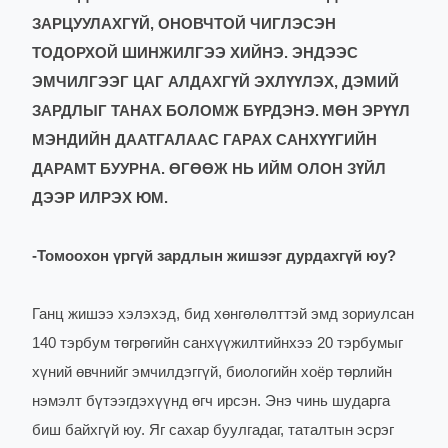
ЗАРЦУУЛАХГҮЙ, ОНОВЧТОЙ ЧИГЛЭСЭН
ТОДОРХОЙ ШИНЖИЛГЭЭ ХИЙНЭ. ЭНДЭЭС
ЭМЧИЛГЭЭГ ЦАГ АЛДАХГҮЙ ЭХЛҮҮЛЭХ, ДЭМИЙ
ЗАРДЛЫГ ТАНАХ БОЛОМЖ БҮРДЭНЭ.
МӨН ЭРҮҮЛ
МЭНДИЙН ДААТГАЛААС ГАРАХ САНХҮҮГИЙН
ДАРАМТ БУУРНА. ӨГӨӨЖ НЬ ИЙМ ОЛОН ЗҮЙЛ
ДЭЭР ИЛРЭХ ЮМ.
-
Томоохон үргүй зардлын жишээг дурдахгүй юу?
Ганц жишээ хэлэхэд, бид хөнгөлөлттэй эмд зориулсан
140 тэрбум төгрөгийн санхүүжилтийнхээ 20 тэрбумыг
хүний өвчнийг эмчилдэггүй, биологийн хоёр төрлийн
нэмэлт бүтээгдэхүүнд өгч ирсэн. Энэ чинь шударга
биш байхгүй юу. Яг сахар буулгадаг, таталтын эсрэг