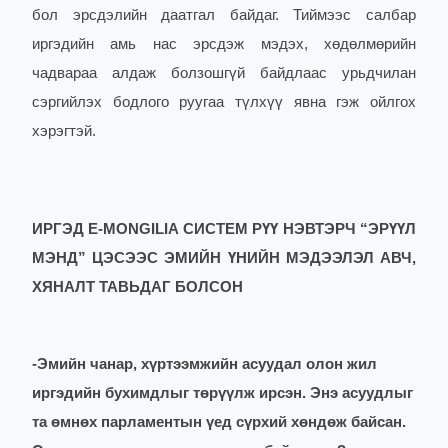
бол эрсдэлийн даатгал байдаг. Тиймээс салбар
иргэдийн амь нас эрсдэж мэдэх, хөдөлмөрийн
чадвараа алдаж болзошгүй байдлаас урьдчилан
сэргийлэх бодлого руугаа түлхүү явна гэж ойлгох
хэрэгтэй.
ИРГЭД E-MONGILIA СИСТЕМ РҮҮ НЭВТЭРЧ “ЭРҮҮЛ
МЭНД” ЦЭСЭЭС ЭМИЙН ҮНИЙН МЭДЭЭЛЭЛ АВЧ,
ХЯНАЛТ ТАВЬДАГ БОЛСОН
-
Эмийн чанар, хүртээмжийн асуудал олон жил
иргэдийн бухимдлыг төрүүлж ирсэн. Энэ асуудлыг
та өмнөх парламентын үед сүрхий хөндөж байсан.