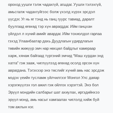
ороход уушги тэлж чадахгүй, агшдаг. Уушги тэлэхгүй,
амьсгалж чадахгүйгээс болж үхэлд хүрэх эрсдэл
үүсдэг. Уг нь яг тэнд нь ганц гуурс тавиад, даралт
буулгаад өгөхөд тэр хүн аврагддаг. Ийм ганцхан
үйлдэл л хүний амийг авардаг. Ийм тохиолдол гарлаа
гэхэд Улаанбаатар дахь Дуудлагын удирдлагын
төвийн жижүүр эмч нар нөхцөл байдлыг камераар
харж, хянаж байгаад түргэний эмчид “Маш хурдан энд
хатга” гэж зааж, чиглүүлээд өгөхөд осолд орсон хүн
аврагдана. Тэгэхээр энэ төслийг хүний амь нас эрсдэж
мэдэх үеийн тусламж үйлчилгээг Монгол Улс даяар
хэрэгжүүлэх гол ажил гэж ойлгох хэрэгтэй. Энэ бол
Эрүүл мэндийн салбарыг шат ахиулах, иргэдийнхээ
эрүүл мэнд, амь насыг хамгаалах чиглэлд хийж буй
том ажлын нэг.