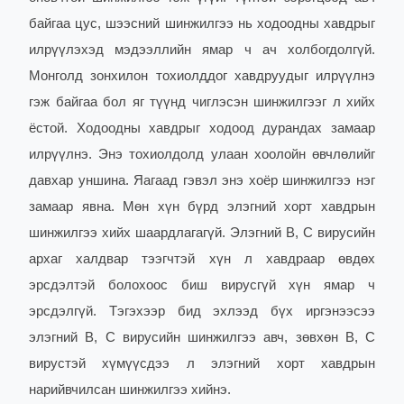
байгаа цус, шээсний шинжилгээ нь ходоодны хавдрыг
илрүүлэхэд мэдээллийн ямар ч ач холбогдолгүй.
Монголд зонхилон тохиолддог хавдруудыг илрүүлнэ
гэж байгаа бол яг түүнд чиглэсэн шинжилгээг л хийх
ёстой. Ходоодны хавдрыг ходоод дурандах замаар
илрүүлнэ. Энэ тохиолдолд улаан хоолойн өвчлөлийг
давхар уншина. Яагаад гэвэл энэ хоёр шинжилгээ нэг
замаар явна. Мөн хүн бүрд элэгний хорт хавдрын
шинжилгээ хийх шаардлагагүй. Элэгний В, С вирусийн
архаг халдвар тээгчтэй хүн л хавдраар өвдөх
эрсдэлтэй болохоос биш вирусгүй хүн ямар ч
эрсдэлгүй. Тэгэхээр бид эхлээд бүх иргэнээсээ
элэгний В, С вирусийн шинжилгээ авч, зөвхөн В, С
вирустэй хүмүүсдээ л элэгний хорт хавдрын
нарийвчилсан шинжилгээ хийнэ.