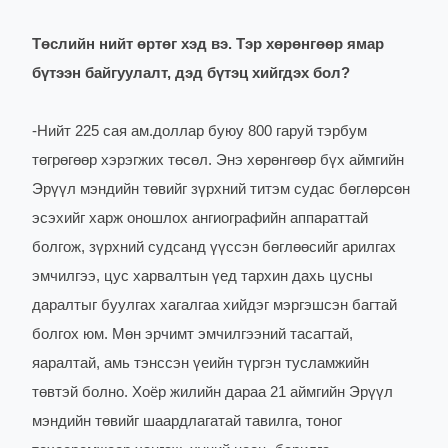
Төслийн нийт өртөг хэд вэ. Тэр хөрөнгөөр ямар
бүтээн байгуулалт, дэд бүтэц хийгдэх бол?
-
Нийт 225 сая ам.доллар буюу 800 гаруй тэрбум
төгрөгөөр хэрэгжих төсөл. Энэ хөрөнгөөр бүх аймгийн
Эрүүл мэндийн төвийг зүрхний титэм судас бөглөрсөн
эсэхийг харж оношлох ангиографийн аппараттай
болгож, зүрхний судсанд үүссэн бөглөөсийг арилгах
эмчилгээ, цус харвалтын үед тархин дахь цусны
даралтыг буулгах хагалгаа хийдэг мэргэшсэн багтай
болгох юм. Мөн эрчимт эмчилгээний тасагтай,
яаралтай, амь тэнссэн үеийн түргэн тусламжийн
төвтэй болно. Хоёр жилийн дараа 21 аймгийн Эрүүл
мэндийн төвийг шаардлагатай тавилга, тоног