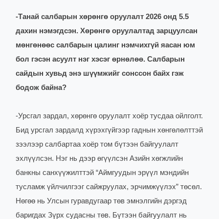
-
Танай салбарын хөрөнгө оруулалт 2026 онд 5.5
дахин нэмэгдсэн. Хөрөнгө оруулалтад зарцуулсан
мөнгөнөөс салбарын цалинг нэмчихгүй яасан юм
бол гэсэн асуулт нэг хэсэг өрнөлөө. Салбарын
сайдын хувьд энэ шүүмжийг сонссон байх гэж
бодож байна?
-
Урсгал зардал, хөрөнгө оруулалт хоёр тусдаа ойлголт.
Бид урсгал зардалд хүрэхгүйгээр гаднын хөнгөлөлттэй
зээлээр салбартаа хоёр том бүтээн байгуулалт
эхлүүлсэн. Нэг нь дээр өгүүлсэн Азийн хөгжлийн
банкны санхүүжилттэй “Аймгуудын эрүүл мэндийн
тусламж үйлчилгээг сайжруулах, эрчимжүүлэх” төсөл.
Нөгөө нь Улсын гуравдугаар төв эмнэлгийн дэргэд
баригдах Зүрх судасны төв. Бүтээн байгуулалт нь