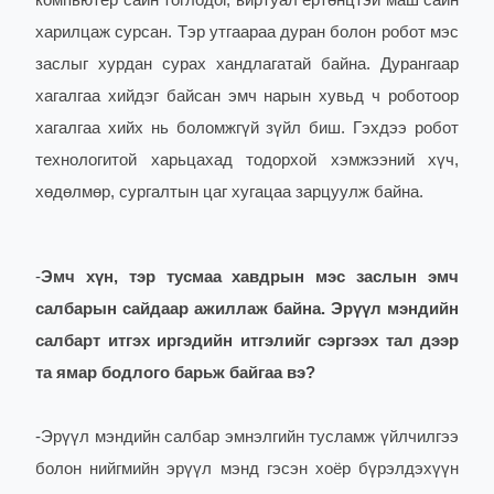
компьютер сайн тоглодог, виртуал ертөнцтэй маш сайн
харилцаж сурсан. Тэр утгаараа дуран болон робот мэс
заслыг хурдан сурах хандлагатай байна. Дурангаар
хагалгаа хийдэг байсан эмч нарын хувьд ч роботоор
хагалгаа хийх нь боломжгүй зүйл биш. Гэхдээ робот
технологитой харьцахад тодорхой хэмжээний хүч,
хөдөлмөр, сургалтын цаг хугацаа зарцуулж байна.
-
Эмч хүн, тэр тусмаа хавдрын мэс заслын эмч
салбарын сайдаар ажиллаж байна. Эрүүл мэндийн
салбарт итгэх иргэдийн итгэлийг сэргээх тал дээр
та ямар бодлого барьж байгаа вэ?
-
Эрүүл мэндийн салбар эмнэлгийн тусламж үйлчилгээ
болон нийгмийн эрүүл мэнд гэсэн хоёр бүрэлдэхүүн