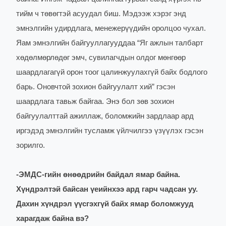
тийм ч төвөгтэй асуудал биш. Мэдээж хэрэг энд
эмнэлгийн удирдлага, менежерүүдийн оролцоо чухал.
Яам эмнэлгийн байгууллагууддаа “Яг ажлын талбарт
хөдөлмөрлөдөг эмч, сувилагчдын олдог мөнгөөр
шаардлагагүй орон тоог цалинжуулахгүй байх бодлого
барь. Оновчтой зохион байгуулалт хий” гэсэн
шаардлага тавьж байгаа. Энэ бол зөв зохион
байгуулалттай ажиллаж, боломжийн зардлаар ард
иргэдэд эмнэлгийн тусламж үйлчилгээ үзүүлэх гэсэн
зорилго.
-
ЭМДС-гийн өнөөдрийн байдал ямар байна.
Хүндрэлтэй байсан үеийнхээ ард гарч чадсан уу.
Дахин хүндрэл үүсгэхгүй байх ямар боломжууд
харагдаж байна вэ?