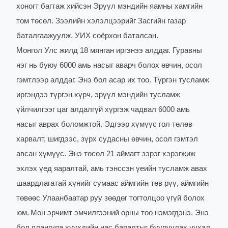
хоногт багтаж хийсэн Эрүүл мэндийн яамны хамгийн
том төсөл. Зээлийн хэлэлцээрийг Засгийн газар
баталгаажуулж, УИХ соёрхон баталсан.
Монгол Улс жилд 18 мянган иргэнээ алддаг. Гуравны
нэг нь буюу 6000 амь насыг аварч болох өвчин, осол
гэмтлээр алддаг. Энэ бол асар их тоо. Түргэн тусламж
иргэндээ түргэн хүрч, эрүүл мэндийн тусламж
үйлчилгээг цаг алдалгүй хүргэж чадвал 6000 амь
насыг аврах боломжтой. Эдгээр хүмүүс гол төлөв
харвалт, шигдээс, зүрх судасны өвчин, осол гэмтэл
авсан хүмүүс. Энэ төсөл 21 аймагт зэрэг хэрэгжиж
эхлэх үед яаралтай, амь тэнссэн үеийн тусламж авах
шаардлагатай хүнийг сумаас аймгийн төв рүү, аймгийн
төвөөс Улаанбаатар руу зөөдөг тогтолцоо үгүй болох
юм.
Мөн эрчимт эмчилгээний орны тоо нэмэгдэнэ. Энэ
бол ялангуяа хүүхдийн нас баралтыг бууруулах чухал