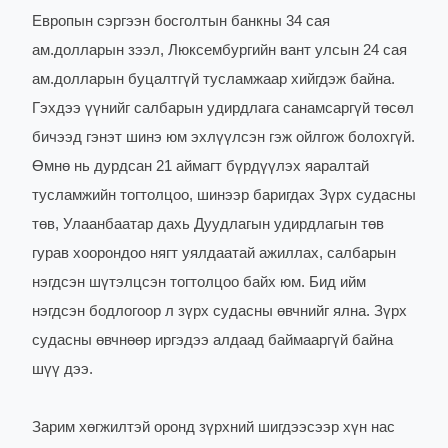
Европын сэргээн босголтын банкны 34 сая
ам.долларын зээл, Люксембургийн вант улсын 24 сая
ам.долларын буцалтгүй тусламжаар хийгдэж байна.
Гэхдээ үүнийг салбарын удирдлага санамсаргүй төсөл
бичээд гэнэт шинэ юм эхлүүлсэн гэж ойлгож болохгүй.
Өмнө нь дурдсан 21 аймагт бүрдүүлэх яаралтай
тусламжийн тогтолцоо, шинээр баригдах Зүрх судасны
төв, Улаанбаатар дахь Дуудлагын удирдлагын төв
гурав хоорондоо нягт уялдаатай ажиллах, салбарын
нэгдсэн шүтэлцсэн тогтолцоо байх юм. Бид ийм
нэгдсэн бодлогоор л зүрх судасны өвчнийг ялна. Зүрх
судасны өвчнөөр иргэдээ алдаад баймааргүй байна
шүү дээ.
Зарим хөгжилтэй оронд зүрхний шигдээсээр хүн нас