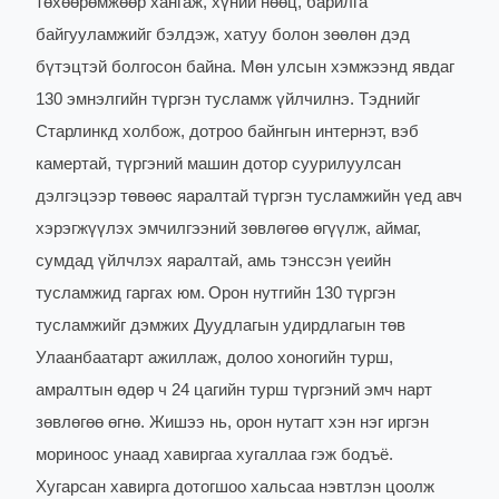
төхөөрөмжөөр хангаж, хүний нөөц, барилга
байгууламжийг бэлдэж, хатуу болон зөөлөн дэд
бүтэцтэй болгосон байна. Мөн улсын хэмжээнд явдаг
130 эмнэлгийн түргэн тусламж үйлчилнэ. Тэднийг
Старлинкд холбож, дотроо байнгын интернэт, вэб
камертай, түргэний машин дотор суурилуулсан
дэлгэцээр төвөөс яаралтай түргэн тусламжийн үед авч
хэрэгжүүлэх эмчилгээний зөвлөгөө өгүүлж, аймаг,
сумдад үйлчлэх яаралтай, амь тэнссэн үеийн
тусламжид гаргах юм.
Орон нутгийн 130 түргэн
тусламжийг дэмжих Дуудлагын удирдлагын төв
Улаанбаатарт ажиллаж, долоо хоногийн турш,
амралтын өдөр ч 24 цагийн турш түргэний эмч нарт
зөвлөгөө өгнө. Жишээ нь, орон нутагт хэн нэг иргэн
мориноос унаад хавиргаа хугаллаа гэж бодъё.
Хугарсан хавирга дотогшоо хальсаа нэвтлэн цоолж