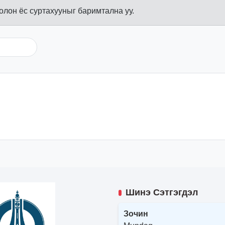
болон ёс суртахууныг баримтална уу.
Шинэ Сэтгэгдэл
Зочин