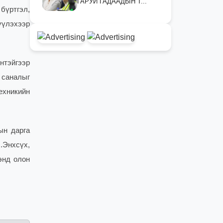
ГАРУЙ ГАДААДЫН Т...
бүртгэл,
үүлэхээр
нтэйгээр
 саналыг
ехникийн
ын дарга
.Энхсүх,
энд олон