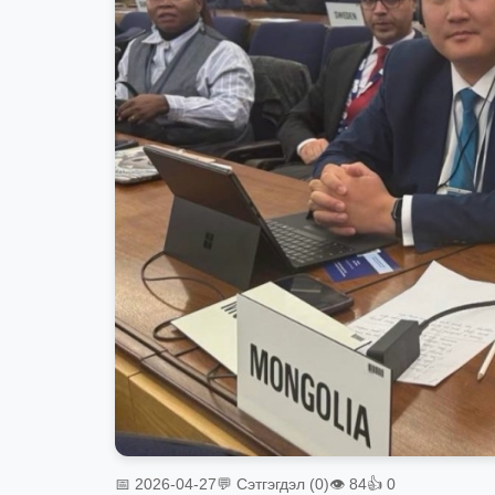
📅 2026-04-27
💬 Сэтгэгдэл (0)
👁 84
👍 0