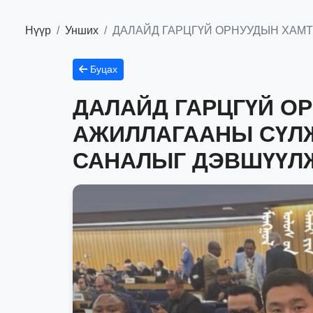
Нүүр
Унших
ДАЛАЙД ГАРЦГҮЙ ОРНУУДЫН ХАМ
Буцах
ДАЛАЙД ГАРЦГҮЙ О
АЖИЛЛАГААНЫ СҮЛЖ
САНАЛЫГ ДЭВШҮҮЛ