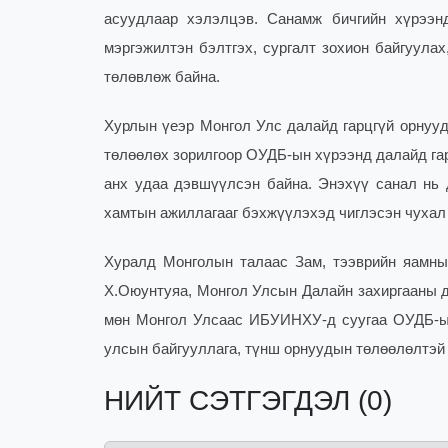
асуудлаар хэлэлцэв. Санамж бичгийн хүрээн
мэргэжилтэн бэлтгэх, сургалт зохион байгуула
төлөвлөж байна.
Хурлын үеэр Монгол Улс далайд гарцгүй орнууд
төлөөлөх зорилгоор ОУДБ-ын хүрээнд далайд га
анх удаа дэвшүүл
сэн байна.
Энэхүү санал нь 
хамтын ажиллагааг бэхжүүлэхэд чиглэсэн чухал
Хуралд Монголын талаас Зам, тээврийн яамны 
Х.Оюунтуяа, Монгол Улсын Далайн захиргааны 
мөн Монгол Улсаас ИБУИНХУ-д суугаа ОУДБ-ын
улсын байгууллага, түнш орнуудын төлөөлөлтэй 
НИЙТ СЭТГЭГДЭЛ (0)