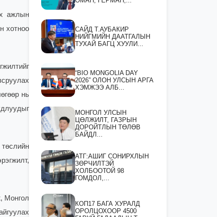
ОМАН, ГЕРМАН,...
ах ажлын
н хотноо
САЙД Т.АУБАКИР
НИЙГМИЙН ДААТГАЛЫН
ТУХАЙ БАГЦ ХУУЛИ...
гжилтийг
“BIO MONGOLIA DAY
2026” ОЛОН УЛСЫН АРГА
всруулах
ХЭМЖЭЭ АЛБ...
өгөөр нь
удлуудыг
МОНГОЛ УЛСЫН
ЦӨЛЖИЛТ, ГАЗРЫН
ДОРОЙТЛЫН ТӨЛӨВ
БАЙДЛ...
 төслийн
АТГ:АШИГ СОНИРХЛЫН
рэгжилт,
ЗӨРЧИЛТЭЙ
ХОЛБООТОЙ 98
ГОМДОЛ,...
ж, Монгол
КОП17 БАГА ХУРАЛД
ОРОЛЦОХООР 4500
айгуулах