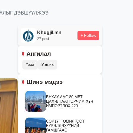
НАЛЫГ ДЭВШҮҮЛЖЭЭ
Khugjil.mn
+ Follow
27 post
Ангилал
Үзэх
Унших
Шинэ мэдээ
БНХАУ-ААС 80 МВТ
ЦАХИЛГААН ЭРЧИМ ХҮЧ
ИМПОРТЛОХ 220...
СOP17: ТОМИЛГООТ
БҮРЭЛДЭХҮҮНИЙ
ГАМШГААС