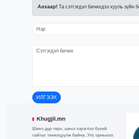
Анхаар!
Та сэтгэгдэл бичихдээ хууль зүйн 
ИЛГЭЭХ
Khugjil.mn
Шинэ дүр төрх, шинэ хэрэглээ бүхий
сайтыг танилцуулж байна. Улс орныхоо