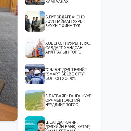
ХАМГААЛАХ...
Б.ПҮРЭВДАГВА: ЭНЭ
ЖИЛ НАЙМАН УУРЫН
ЗУУХЫГ ХИЙН ТҮЛ...
ХӨВСГӨЛ НУУРЫН ЛУС,
САВДАГТ ХАНДСАН
АЙЛТГАЛЫН ТОРГ...
"СЭЛБЭ” ДЭД ТӨВИЙГ
"SMART SELBE CITY"
БОЛГОН ХӨГЖҮ...
З.БАТБАЯР: ГАНГА НУУР
ОРЧМЫН ЭЛСНИЙ
НҮҮДЛИЙГ ЗОГСО...
Ц.САНДАГ-ОЧИР:
ДЭЛХИЙН БАНК, КАТАР,