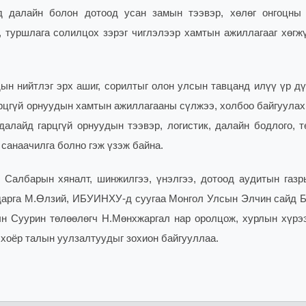
д далайн болон дотоод усан замын тээвэр, хөлөг онгоцны 
х, туршлага солилцох зэрэг чиглэлээр хамтын ажиллагааг хөгж
ын нийтлэг эрх ашиг, сорилтыг олон улсын тавцанд илүү үр дү
рцгүй орнуудын хамтын ажиллагааны сүлжээ, холбоо байгуулах
далайд гарцгүй орнуудын тээвэр, логистик, далайн бодлого, т
 санаачилга бол
но гэж үзэж байна.
Салбарын хяналт, шинжилгээ, үнэлгээ, дотоод аудитын газр
дарга М.Өлзий, ИБУИНХУ-д суугаа Монгол Улсын Элчин сайд Б
 Суурин төлөөлөгч Н.Мөнхжаргал нар оролцож, хурлын хүрэ
хоёр талын уулзалтуудыг зохион байгууллаа.