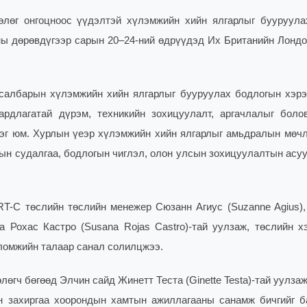
өлөг онгоцноос үүдэлтэй хүлэмжийн хийн ялгарлыг бууруул
ны дөрөвдүгээр сарын 20–24-ний өдрүүдэд Их Британийн Лондо
салбарын хүлэмжийн хийн ялгарлыг бууруулах бодлогын хэрэ
ардлагатай дүрэм, техникийн зохицуулалт, аргачлалыг боло
эг юм. Хурлын үеэр хүлэмжийн хийн ялгарлыг амьдралын мөчл
шдын судалгаа, бодлогын чиглэл, олон улсын зохицуулалтын асу
-C төслийн төслийн менежер Сюзанн Агиус (Suzanne Agius),
 Рохас Кастро (Susana Rojas Castro)-тай уулзаж, төслийн хэ
ломжийн талаар санал солилц
жээ.
гч бөгөөд Элчин сайд Жинетт Теста (Ginette Testa)-тай уулза
 захиргаа хоорондын хамтын ажиллагааны санамж бичгийг б