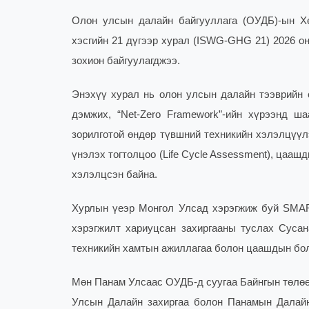
Олон улсын далайн байгууллага (ОУДБ)-ын Х
хэсгийн 21 дүгээр хурал (ISWG-GHG 21) 2026 о
зохион байгуулагджээ.
Энэхүү хурал нь олон улсын далайн тээврийн 
дэмжих, “Net-Zero Framework”-ийн хүрээнд ша
зорилготой өндөр түвшний техникийн хэлэлцүүл
үнэлэх тогтолцоо (Life Cycle Assessment), цаа
хэлэлц
сэн байна.
Хурлын үеэр Монгол Улсад хэрэгжиж буй SMART
хэрэгжилт хариуцсан захиргааны туслах Сусана
техникийн хамтын ажиллагаа болон цаашдын бо
Мөн Панам Улсаас ОУДБ-д суугаа Байнгын төлөөлө
Улсын Далайн захиргаа болон Панамын Далайн