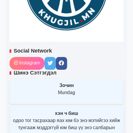
Social Network
Instagram
Шинэ Сэтгэгдэл
Зочин
Mundag
хэн ч биш
одоо тог тасрахаар яах юм бэ энэ мэтийгээ хийж
тунгааж мэддэггүй юм биш үү энэ салбарын