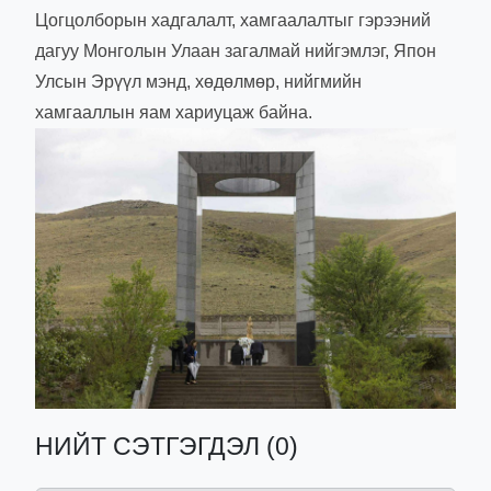
Цогцолборын хадгалалт, хамгаалалтыг гэрээний
дагуу Монголын Улаан загалмай нийгэмлэг, Япон
Улсын Эрүүл мэнд, хөдөлмөр, нийгмийн
хамгааллын яам хариуцаж байна.
НИЙТ СЭТГЭГДЭЛ (0)