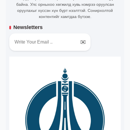
байна. Улс орныхоо хөгжилд хувь нэмрээ оруулсан
оруулахыг хүссэн хүн бүрт нээлттэй. Сонирхолтой
контентийг хамтдаа бүтээе.
Newsletters
✉️