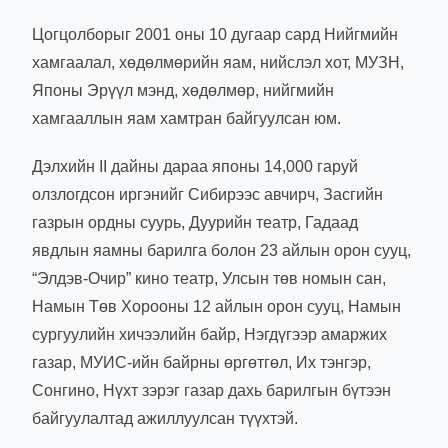
Цогцолборыг 2001 оны 10 дугаар сард Нийгмийн
хамгаалал, хөдөлмөрийн яам, нийслэл хот, МУЗН,
Японы Эрүүл мэнд, хөдөлмөр, нийгмийн
хамгааллын яам хамтран байгуулсан юм.
Дэлхийн II дайны дараа японы 14,000 гаруй
олзлогдсон иргэнийг Сибирээс авчирч, Засгийн
газрын ордны суурь, Дуурийн театр, Гадаад
явдлын яамны барилга болон 23 айлын орон сууц,
“Элдэв-Очир” кино театр, Улсын төв номын сан,
Намын Төв Хорооны 12 айлын орон сууц, Намын
сургуулийн хичээлийн байр, Нэгдүгээр амаржих
газар, МУИС-ийн байрны өргөтгөл, Их тэнгэр,
Сонгино, Нүхт зэрэг газар дахь барилгын бүтээн
байгуулалтад ажиллуулсан түүхтэй.