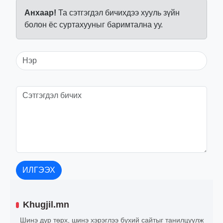
Анхаар!
Та сэтгэгдэл бичихдээ хууль зүйн
болон ёс суртахууныг баримтална уу.
ИЛГЭЭХ
Khugjil.mn
Шинэ дүр төрх, шинэ хэрэглээ бүхий сайтыг танилцуулж