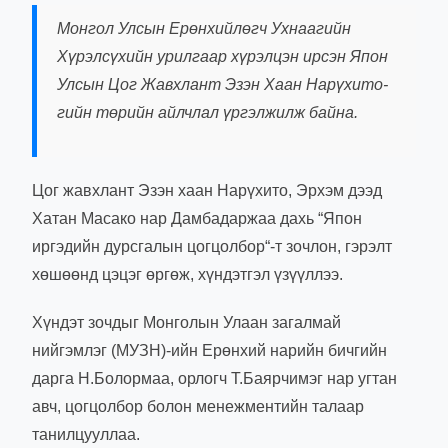
Монгол Улсын Ерөнхийлөгч Ухнаагийн
Хүрэлсүхийн урилгаар хүрэлцэн ирсэн
Япон
Улсын Цог Жавхлант Эзэн Хаан Нарүхито-
гийн төрийн айлчлал үргэлжилж байна.
Цог жавхлант Эзэн хаан Нарүхито, Эрхэм дээд
Хатан Масако нар Дамбадаржаа дахь “Япон
иргэдийн дурсгалын цогцолбор“-т зочлон, гэрэлт
хөшөөнд цэцэг өргөж, хүндэтгэл үзүүллээ.
Хүндэт зочдыг Монголын Улаан загалмай
нийгэмлэг (МУЗН)-ийн Ерөнхий нарийн бичгийн
дарга Н.Болормаа, орлогч Т.Баярчимэг нар угтан
авч, цогцолбор болон менежментийн талаар
танилцууллаа.