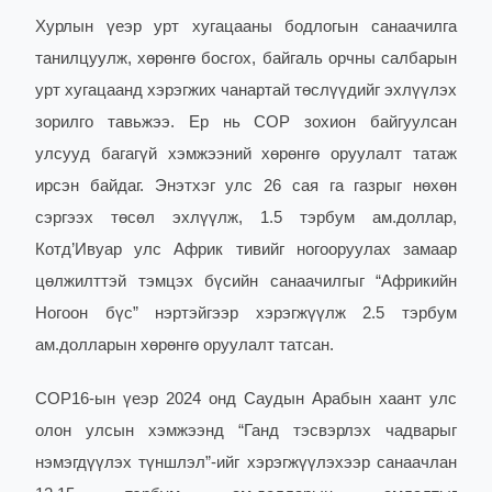
Хурлын үеэр урт хугацааны бодлогын санаачилга
танилцуулж, хөрөнгө босгох, байгаль орчны салбарын
урт хугацаанд хэрэгжих чанартай төслүүдийг эхлүүлэх
зорилго тавьжээ.
Ер нь COP зохион байгуулсан
улсууд багагүй хэмжээний хөрөнгө оруулалт татаж
ирсэн байдаг. Энэтхэг улс 26 сая га газрыг нөхөн
сэргээх төсөл эхлүүлж, 1.5 тэрбум ам.доллар,
Котд’Ивуар улс Африк тивийг ногооруулах замаар
цөлжилттэй тэмцэх бүсийн санаачилгыг “Африкийн
Ногоон бүс” нэртэйгээр хэрэгжүүлж 2.5 тэрбум
ам.долларын хөрөнгө оруулалт татсан.
СOP16-ын үеэр 2024 онд Саудын Арабын хаант улс
олон улсын хэмжээнд “Ганд тэсвэрлэх чадварыг
нэмэгдүүлэх түншлэл”-ийг хэрэгжүүлэхээр санаачлан