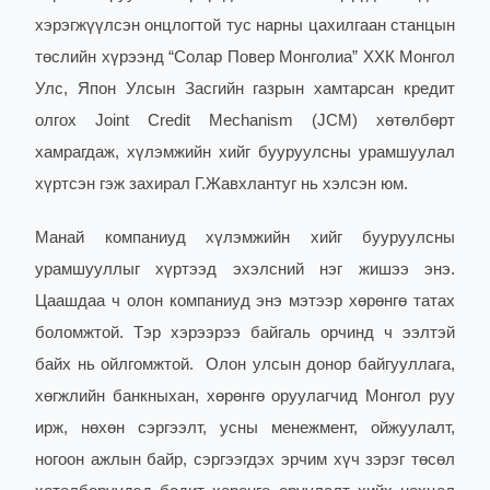
хэрэгжүүлсэн онцлогтой тус нарны цахилгаан станцын
төслийн хүрээнд “Солар Повер Монголиа” ХХК Монгол
Улс, Япон Улсын Засгийн газрын хамтарсан кредит
олгох Joint Credit Mechanism (JCM) хөтөлбөрт
хамрагдаж, хүлэмжийн хийг бууруулсны урамшуулал
хүртсэн гэж захирал Г.Жавхлантуг нь хэлсэн юм.
Манай компаниуд хүлэмжийн хийг бууруулсны
урамшууллыг хүртээд эхэлсний нэг жишээ энэ.
Цаашдаа ч олон компаниуд энэ мэтээр хөрөнгө татах
боломжтой. Тэр хэрээрээ байгаль орчинд ч ээлтэй
байх нь ойлгомжтой.
Олон улсын донор байгууллага,
хөгжлийн банкныхан, хөрөнгө оруулагчид Монгол руу
ирж, нөхөн сэргээлт, усны менежмент, ойжуулалт,
ногоон ажлын байр, сэргээгдэх эрчим хүч зэрэг төсөл