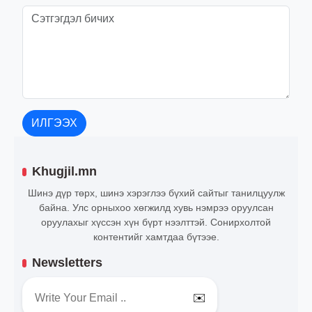
ИЛГЭЭХ
Khugjil.mn
Шинэ дүр төрх, шинэ хэрэглээ бүхий сайтыг танилцуулж
байна. Улс орныхоо хөгжилд хувь нэмрээ оруулсан
оруулахыг хүссэн хүн бүрт нээлттэй. Сонирхолтой
контентийг хамтдаа бүтээе.
Newsletters
✉️