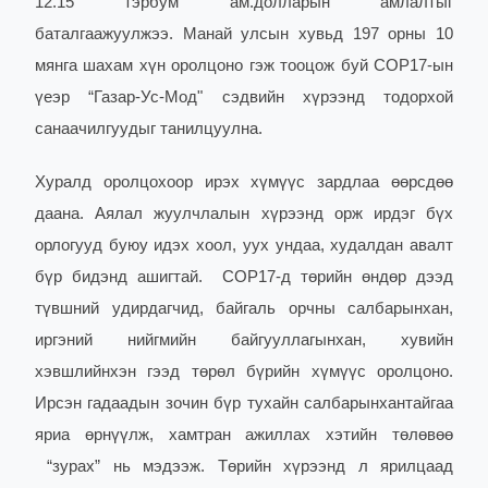
12.15 тэрбум ам.долларын амлалтыг
баталгаажуулжээ.
Манай улсын хувьд 197 орны 10
мянга шахам хүн оролцоно гэж тооцож буй COP17-ын
үеэр “Газар-Ус-Мод" сэдвийн хүрээнд тодорхой
санаачилгуудыг танилцуулна.
Хуралд оролцохоор ирэх хүмүүс зардлаа өөрсдөө
даана. Аялал жуулчлалын хүрээнд орж ирдэг бүх
орлогууд буюу идэх хоол, уух ундаа, худалдан авалт
бүр бидэнд ашигтай.
COP17-д төрийн өндөр дээд
түвшний удирдагчид, байгаль орчны салбарынхан,
иргэний нийгмийн байгууллагынхан, хувийн
хэвшлийнхэн гээд төрөл бүрийн хүмүүс оролцоно.
Ирсэн гадаадын зочин бүр тухайн салбарынхантайгаа
яриа өрнүүлж, хамтран ажиллах хэтийн төлөвөө
“зурах” нь мэдээж. Төрийн хүрээнд л ярилцаад