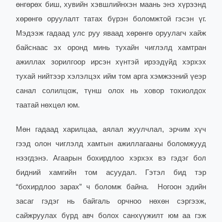
өнгөрөх биш, хувийн хэвшлийнхэн маань энэ хүрээнд
хөрөнгө оруулалт татах бүрэн боломжтой гэсэн үг.
Мэдээж гадаад улс руу яваад хөрөнгө оруулагч хайж
байснаас эх оронд минь тухайн чиглэлд хамтран
ажиллах зорилгоор ирсэн хүнтэй ирээдүйд хэрхэх
тухай нийтээр хэлэлцэх ийм том арга хэмжээний үеэр
санал солилцож, түнш олох нь ховор тохиолдох
таатай нөхцөл юм.
Мөн гадаад харилцаа, аялал жуулчлал, эрчим хүч
гээд олон чиглэлд хамтын ажиллагааны боломжууд
нээгдэнэ.
Агаарын бохирдлоо хэрхэх вэ гэдэг бол
бидний хамгийн том асуудал. Гэтэл бид тэр
“бохирдлоо зарах” ч боломж байна.
Ногоон эдийн
засаг гэдэг нь байгаль орчноо нөхөн сэргээж,
сайжруулах бүрд авч болох санхүүжилт юм аа гэж