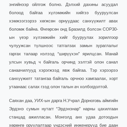
энгийнээр ойлгож болно. Дэлхий дахины асуудал
болоод байгаа хүлэмжийн хийгээ бууруулсан
хэмжээгээрээ хөгжсөн орнуудаас санхүүжилт авах
боломж байна. Өнгөрсөн онд Бразилд болсон COP30-
ын үеэр хүлэмжийн хийг бууруулах зорилгоор
чулуужсан түлшнээс татгалзах замын зураглалыг
гаргах талаар нэлээд “ширүүхэн” ярилцсан. Манай
улсын хувьд ч байгаль орчинд ээлтэй олон санал
санаачилгууд хэрэгжээд явж байгаа. Тэр хэрээрээ
санхүүжилт татангаа байгаль орчноо хамгаалах, хорт
утаанаас салах гээд олон талын ач холбогдолтой.
Саяхан даа, УИХ-ын дарга Н.Учрал Дорноговь аймгийн
Эрдэнэ сумын нутагт “Эрдэнэнар” нарны цахилгаан
станцад ажилласан. Монголд анх удаа дотоодын
хөрөнгө оруулалтаар үндэсний инженерүүд бие даан