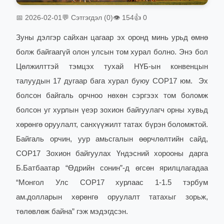
📅 2026-02-01
💬 Сэтгэгдэл (0)
👁 154
👍 0
Зуны дэлгэр сайхан цагаар эх оронд минь урьд өмнө
болж байгаагүй олон улсын том хурал болно. Энэ бол
Цөлжилттэй тэмцэх тухай НҮБ-ын конвенцын
талуудын 17 дугаар бага хурал буюу COP17 юм.
Эх
болсон байгаль орчноо нөхөн сэргээх том боломж
болсон уг хурлын үеэр зохион байгуулагч орны хувьд
хөрөнгө оруулалт, санхүүжилт татах бүрэн боломжтой.
Байгаль орчин, уур амьсгалын өөрчлөлтийн сайд,
COP17 Зохион байгуулах Үндэсний хорооны дарга
Б.Батбаатар “Өдрийн сонин”-д өгсөн ярилцлагадаа
“Монгол Улс COP17 хурлаас 1-1.5 тэрбум
ам.долларын хөрөнгө оруулалт татахыг зорьж,
төлөвлөж байна” гэж мэдэгдсэн.