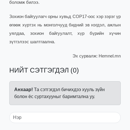
боломж билээ.
Зохион байгуулагч орны хувьд COP17-оос хэр зэрэг үр
өгөөж хүртэх нь монголчууд бидний эв нэгдэл, ажлын
уялдаа, зохион байгуулалт, хүр бүрийн хүчин
зүтгэлээс шалтгаална.
Эх сурвалж:
Hemnel.mn
НИЙТ СЭТГЭГДЭЛ (0)
Анхаар!
Та сэтгэгдэл бичихдээ хууль зүйн
болон ёс суртахууныг баримтална уу.