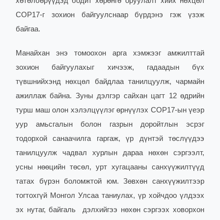
хөтөлбөрүүдэд бодит хөрөнгө оруулалт хийх нөхцөл
COP17-г зохион байгуулснаар бүрдэнэ гэж үзэж
байгаа.
Манайхан энэ томоохон арга хэмжээг амжилттай
зохион байгуулахыг хичээж, гадаадын бүх
түвшнийхэнд нөхцөл байдлаа танилцуулж, чармайн
ажиллаж байна. Зуны дэлгэр сайхан цагт 12 өдрийн
турш маш олон хэлэлцүүлэг өрнүүлэх COP17-ын үеэр
уур амьсгалын болон газрын доройтлын эсрэг
тодорхой санаачилга гаргаж, үр дүнтэй төслүүдээ
танилцуулж чадвал хурлын дараа нөхөн сэргээлт,
усны нөөцийн төсөл, урт хугацааны санхүүжилтүүд
татах бүрэн боломжтой юм. Зөвхөн санхүүжилтээр
тогтохгүй Монгол Улсаа таниулах, үр хойчдоо үлдээх
эх нутаг, байгаль дэлхийгээ нөхөн сэргээх ховорхон