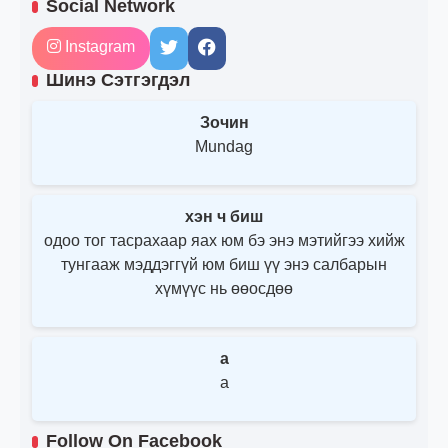
Social Network
Instagram
Шинэ Сэтгэгдэл
Зочин
Mundag
хэн ч биш
одоо тог тасрахаар яах юм бэ энэ мэтийгээ хийж
тунгааж мэддэггүй юм биш үү энэ салбарын
хүмүүс нь өөосдөө
a
a
Follow On Facebook