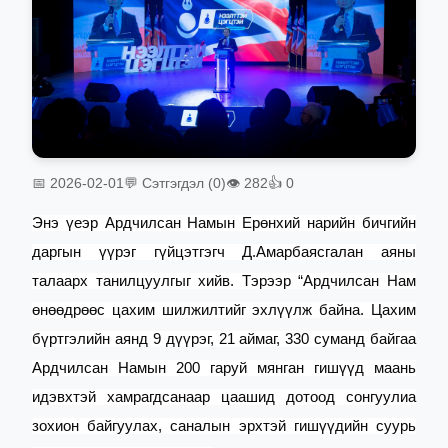
📅 2026-02-01
💬 Сэтгэгдэл (0)
👁 282
👍 0
Энэ үеэр Ардчилсан Намын Ерөнхий нарийн бичгийн
даргын үүрэг гүйцэтгэгч Д.Амарбаясгалан аяны
талаарх танилцуулгыг хийв.
Тэрээр “Ардчилсан Нам
өнөөдрөөс цахим шилжилтийг эхлүүлж байна. Цахим
бүртгэлийн аянд 9 дүүрэг, 21 аймаг, 330 суманд байгаа
Ардчилсан Намын 200 гаруй мянган гишүүд маань
идэвхтэй хамрагдсанаар цаашид дотоод сонгуулиа
зохион байгуулах, саналын эрхтэй гишүүдийн суурь