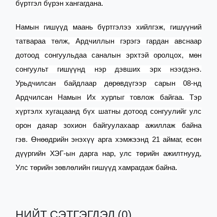
бүртгэл бүрэн хангагдана.
Намын гишүүд маань бүртгэлээ хийлгэж, гишүүний
татвараа төлж, Ардчиллын гэрэгэ гардан авснаар
дотоод сонгуульдаа саналын эрхтэй оролцох, мөн
сонгуульт гишүүнд нэр дэвших эрх нээгдэнэ.
Урьдчилсан байдлаар дөрөвдүгээр сарын 08-нд
Ардчилсан Намын Их хурлыг товлож байгаа. Тэр
хүртэлх хугацаанд бүх шатны дотоод сонгуулийг улс
орон даяар зохион байгуулахаар ажиллаж байна
гэв.
Өнөөдрийн энэхүү арга хэмжээнд 21 аймаг, есөн
дүүргийн ХЭГ-ын дарга нар, улс төрийн ажилтнууд,
Улс төрийн зөвлөлийн гишүүд хамрагдаж байна.
НИЙТ СЭТГЭГДЭЛ (0)