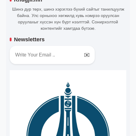
Шинэ дүр төрх, шинэ хэрэглээ бүхий сайтыг танилцуулж
байна. Улс орныхоо хөгжилд хувь нэмрээ оруулсан
оруулахыг хүссэн хүн бүрт нээлттэй. Сонирхолтой
контентийг хамтдаа бүтээе.
Newsletters
✉️