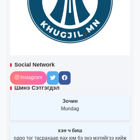
Social Network
Instagram
Шинэ Сэтгэгдэл
Зочин
Mundag
хэн ч биш
одоо тог тасрахаар яах юм бэ энэ мэтийгээ хийж