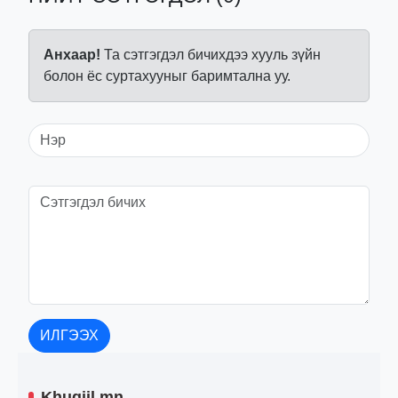
Анхаар!
Та сэтгэгдэл бичихдээ хууль зүйн
болон ёс суртахууныг баримтална уу.
ИЛГЭЭХ
Khugjil.mn