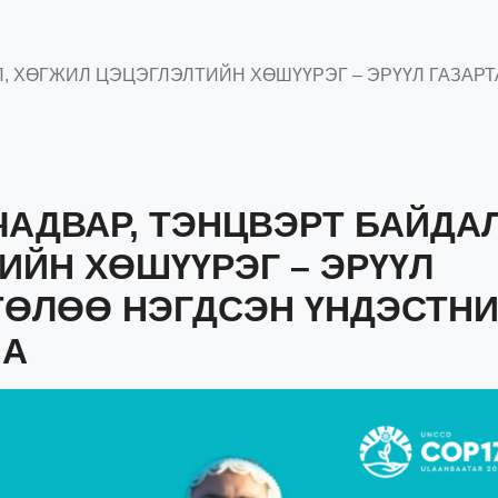
Л, ХӨГЖИЛ ЦЭЦЭГЛЭЛТИЙН ХӨШҮҮРЭГ – ЭРҮҮЛ ГАЗА
ЧАДВАР, ТЭНЦВЭРТ БАЙДАЛ
ИЙН ХӨШҮҮРЭГ – ЭРҮҮЛ
ТӨЛӨӨ НЭГДСЭН ҮНДЭСТН
НА