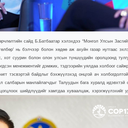
өрчлөлтийн сайд Б.Батбаатар хэлэхдээ “Монгол Улсын Засгий
өлбөр’ нь бэлчээр болон хөдөө аж ахуйн газар нутгаас эхл
ес, хот суурин болон олон улсын түншүүдийн оролцоонд тулг
нэгдсэн менежментийг дэмжих, тэдгээрийн уялдаа холбоог сайж
ачигт тэсвэртэй байдлыг бэхжүүлэхэд онцгой ач холбогдолтой”
 л салбарын манлайлагчдыг Талуудын бага хуралд идэвхтэй 
 цогцлоох шийдлүүдийг хамтдаа хуваалцаж, хэрэгжүүлэхийг у