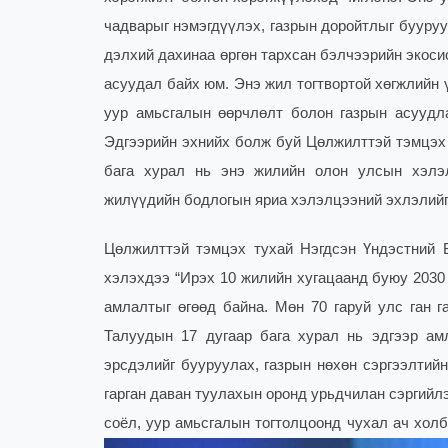
чадварыг нэмэгдүүлэх, газрын доройтлыг бууруу
дэлхий дахинаа өргөн тархсан бэлчээрийн экоси
асуудал байх юм. Энэ жил тогтвортой хөгжлийн ү
уур амьсгалын өөрчлөлт болон газрын асуудла
Эдгээрийн эхнийх болж буй Цөлжилттэй тэмцэх 
бага хурал нь энэ жилийн олон улсын хэлэл
жилүүдийн бодлогын яриа хэлэлцээний эхлэлийг
Цөлжилттэй тэмцэх тухай Нэгдсэн Үндэстний 
хэлэхдээ “Ирэх 10 жилийн хугацаанд буюу 2030 о
амлалтыг өгөөд байна. Мөн 70 гаруй улс ган г
Талуудын 17 дугаар бага хурал нь эдгээр ам
эрсдэлийг бууруулах, газрын нөхөн сэргээлтий
гарган даван туулахын оронд урьдчилан сэргийлэ
соёл, уур амьсгалын тогтолцоонд чухал ач холб