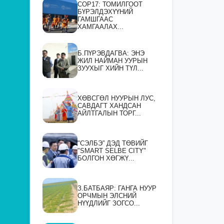
СOP17: ТОМИЛГООТ
БҮРЭЛДЭХҮҮНИЙ
ГАМШГААС
ХАМГААЛАХ...
Б.ПҮРЭВДАГВА: ЭНЭ
ЖИЛ НАЙМАН УУРЫН
ЗУУХЫГ ХИЙН ТҮЛ...
ХӨВСГӨЛ НУУРЫН ЛУС,
САВДАГТ ХАНДСАН
АЙЛТГАЛЫН ТОРГ...
"СЭЛБЭ” ДЭД ТӨВИЙГ
"SMART SELBE CITY"
БОЛГОН ХӨГЖҮ...
З.БАТБАЯР: ГАНГА НУУР
ОРЧМЫН ЭЛСНИЙ
НҮҮДЛИЙГ ЗОГСО...