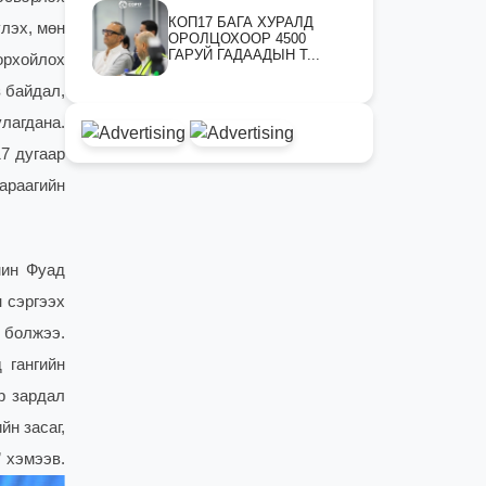
КОП17 БАГА ХУРАЛД
лэх, мөн
ОРОЛЦОХООР 4500
ГАРУЙ ГАДААДЫН Т...
орхойлох
з байдал,
лагдана.
7 дугаар
араагийн
мин Фуад
н сэргээх
 болжээ.
 гангийн
р зардал
йн засаг,
 хэмээв.