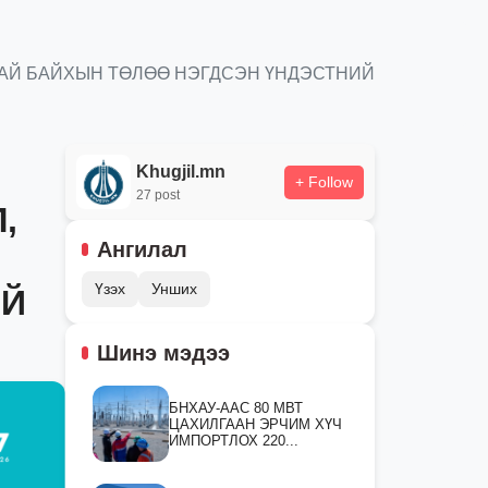
РТАЙ БАЙХЫН ТӨЛӨӨ НЭГДСЭН ҮНДЭСТНИЙ
Khugjil.mn
+ Follow
27 post
,
Ангилал
Үзэх
Унших
ИЙ
Шинэ мэдээ
БНХАУ-ААС 80 МВТ
ЦАХИЛГААН ЭРЧИМ ХҮЧ
ИМПОРТЛОХ 220...