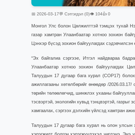
📅 2026-03-17
💬 Сэтгэгдэл (0)
👁 104
👍 0
Монгол Улс болон Цөлжилттэй тэмцэх тухай Нэ
газар хамтран Улаанбаатар хотноо зохион байг
Цэнхэр бүсэд зохион байгуулагдах сэдэвчилсэн 
“Эх байгалиа сэргээе, Итгэл найдвараа бадр
Улаанбаатар хотноо зохион байгуулагдах Цө
Талуудын 17 дугаар бага хурал (COP17) боло
ажиллагааны хөтөлбөрийг өнөөдөр /2026.03.17/
төрийн төлөөлөгчид, шинжлэх ухааны байгуулла
тэсвэртэй, экологийн хувьд тэнцвэртэй, газрыг 
хамгаалах, сэргээх дэлхийн үйлсэд хамтран ажи
Талуудын 17 дугаар бага хурал нь олон улсын 
хэрэгжилт болгон хэрэгжүүлэхэд чиглэнэ. Энэ у