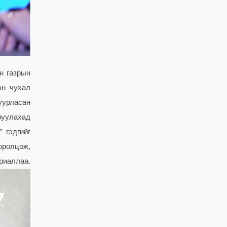
н газрын
эн чухал
уурласан
руулахад
 гэдгийг
оролцож,
риаллаа.