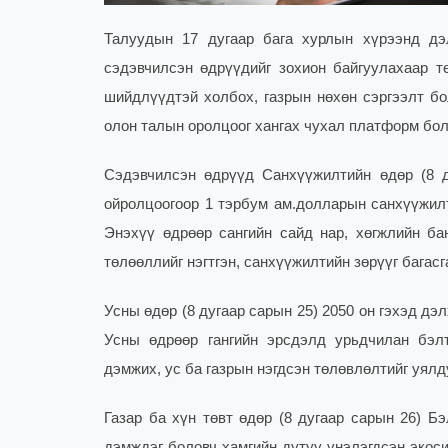
Талуудын 17 дугаар бага хурлын хүрээнд дэ
сэдэвчилсэн өдрүүдийг зохион байгуулахаар т
шийдлүүдтэй холбох, газрын нөхөн сэргээлт бо
олон талын оролцоог хангах чухал платформ бол
Сэдэвчилсэн өдрүүд Санхүүжилтийн өдөр (8 д
ойролцоогоор 1 тэрбум ам.долларын санхүүжилт
Энэхүү өдрөөр сангийн сайд нар, хөгжлийн ба
төлөөллийг нэгтгэн, санхүүжилтийн зөрүүг багас
Усны өдөр (8 дугаар сарын 25) 2050 он гэхэд дэ
Усны өдрөөр гангийн эрсдэлд урьдчилан бэл
дэмжих, ус ба газрын нэгдсэн төлөвлөлтийг уял
Газар ба хүн төвт өдөр (8 дугаар сарын 26) Б
дэмждэг боловч хамгийн дутуу үнэлэгдсэн экоси