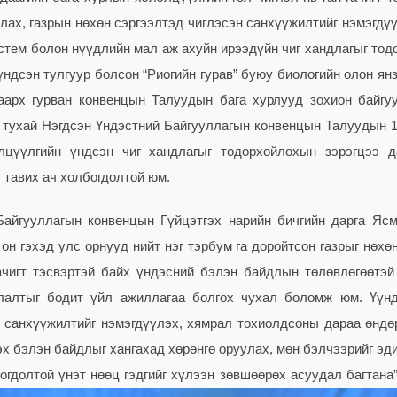
лах, газрын нөхөн сэргээлтэд чиглэсэн санхүүжилтийг нэмэгдүү
стем болон нүүдлийн мал аж ахуйн ирээдүйн чиг хандлагыг тод
ндсэн тулгуур болсон “Риогийн гурав” буюу биологийн олон ян
арх гурван конвенцын Талуудын бага хурлууд зохион байгуу
тухай Нэгдсэн Үндэстний Байгууллагын конвенцын Талуудын 1
цүүлгийн үндсэн чиг хандлагыг тодорхойлохын зэрэгцээ д
 тавих ач холбогдолтой юм.
Байгууллагын конвенцын Гүйцэтгэх нарийн бичгийн дарга Яс
н гэхэд улс орнууд нийт нэг тэрбум га доройтсон газрыг нөхө
ачигт тэсвэртэй байх үндэсний бэлэн байдлын төлөвлөгөөтэй
лалтыг бодит үйл ажиллагаа болгох чухал боломж юм. Үүнд
н санхүүжилтийг нэмэгдүүлэх, хямрал тохиолдсоны дараа өндө
х бэлэн байдлыг хангахад хөрөнгө оруулах, мөн бэлчээрийг эди
огдолтой үнэт нөөц гэдгийг хүлээн зөвшөөрөх асуудал багтана”