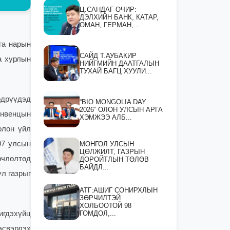
Ц.САНДАГ-ОЧИР:
ДЭЛХИЙН БАНК, КАТАР,
ОМАН, ГЕРМАН,...
га нарын
САЙД Т.АУБАКИР
а хурлын
НИЙГМИЙН ДААТГАЛЫН
ТУХАЙ БАГЦ ХУУЛИ...
өдрүүдэд
“BIO MONGOLIA DAY
2026” ОЛОН УЛСЫН АРГА
онвенцын
ХЭМЖЭЭ АЛБ...
олон үйл
97 улсын
МОНГОЛ УЛСЫН
ЦӨЛЖИЛТ, ГАЗРЫН
рчлөлтөд
ДОРОЙТЛЫН ТӨЛӨВ
БАЙДЛ...
үл газрыг
АТГ:АШИГ СОНИРХЛЫН
ЗӨРЧИЛТЭЙ
ХОЛБООТОЙ 98
ГОМДОЛ,...
игдэхүйц
эсвэрлэх