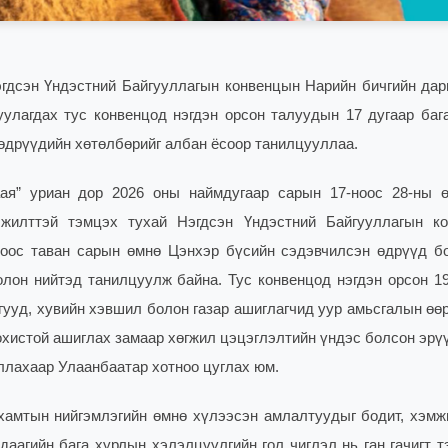
гдсэн Үндэстний Байгууллагын конвенцын Нарийн бичгийн дар
уулагдах тус конвенцод нэгдэн орсон талуудын 17 дугаар баг
өдрүүдийн хөтөлбөрийг албан ёсоор танилцууллаа.
аая” уриан дор 2026 оны наймдугаар сарын 17-ноос 28-ны 
лжилттэй тэмцэх тухай Нэгдсэн Үндэстний Байгууллагын к
хоос таван сарын өмнө Цэнхэр бүсийн сэдэвчилсэн өдрүүд б
 олон нийтэд танилцуулж байна. Тус конвенцод нэгдэн орсон 1
гууд, хувийн хэвшил болон газар ашиглагчид уур амьсгалын өө
зохистой ашиглах замаар хөгжил цэцэглэлтийн үндэс болсон эрү
ллахаар Улаанбаатар хотноо цуглах юм.
хамтын нийгэмлэгийн өмнө хүлээсэн амлалтуудыг бодит, хэмж
даагийн бага хурлын хэлэлцүүлгийн гол чиглэл нь ган гачигт т