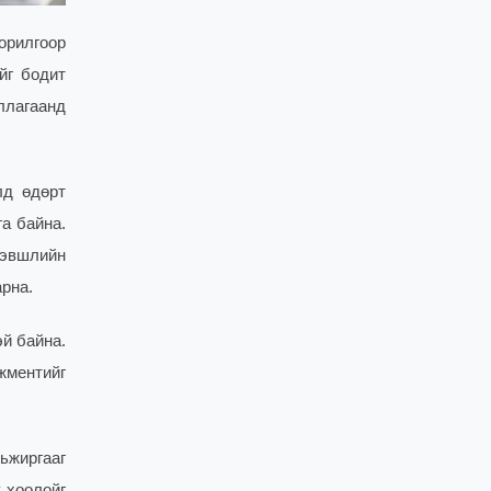
орилгоор
йг бодит
ллагаанд
лд өдөрт
а байна.
хэвшлийн
арна.
эй байна.
жментийг
ьжиргааг
 хоолойг