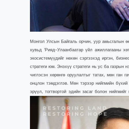
Монгол Улсын Байгаль орчин, уур амьсгалын ө
хувьд ‘Рияд–Улаанбаатар үйл ажиллагааны хөт
экосистемүүдийг нөхөн сэргээхэд иргэн, бизн
стратеги юм. Энэхүү стратеги нь ус ба газрын 
чиглэсэн хөрөнгө оруулалтыг татах, мөн ган г
онцлон тэмдэглэв. Мөн тэрээр нийгмийн бүхий
эрүүл, тогтвортой эдийн засаг болон нийгмийг