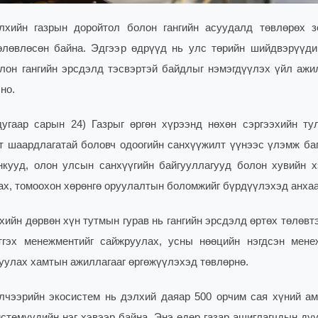
лхийн газрын доройтол болон гангийн асуудалд төвлөрөх з
өлөвлөсөн байна. Эдгээр өдрүүд нь улс төрийн шийдвэрүүди
лон гангийн эрсдэлд тэсвэртэй байдлыг нэмэгдүүлэх үйл ажи
но.
угаар сарын 24) Газрыг өргөн хүрээнд нөхөн сэргээхийн ту
 шаардлагатай боловч одоогийн санхүүжилт үүнээс үлэмж баг
нкууд, олон улсын санхүүгийн байгууллагууд болон хувийн 
гах, томоохон хөрөнгө оруулалтын боломжийг бүрдүүлэхэд анха
лхийн дөрвөн хүн тутмын гурав нь гангийн эрсдэлд өртөх төлөвт
тгэх менежментийг сайжруулах, усны нөөцийн нэгдсэн мене
дуулах хамтын ажиллагааг өргөжүүлэхэд төвлөрнө.
элчээрийн экосистем нь дэлхий даяар 500 орчим сая хүний ам
стемүүдийн нэг хэвээр байна. Энэ өдөр газар ашиглагчдын дуу