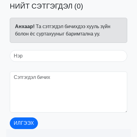
НИЙТ СЭТГЭГДЭЛ (0)
Анхаар!
Та сэтгэгдэл бичихдээ хууль зүйн
болон ёс суртахууныг баримтална уу.
ИЛГЭЭХ