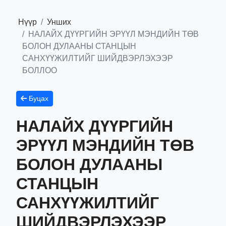
Нүүр
Унших
НАЛАЙХ ДҮҮРГИЙН ЭРҮҮЛ МЭНДИЙН ТӨВ
БОЛОН ДУЛААНЫ СТАНЦЫН
САНХҮҮЖИЛТИЙГ ШИЙДВЭРЛЭХЭЭР
БОЛЛОО
Буцах
НАЛАЙХ ДҮҮРГИЙН
ЭРҮҮЛ МЭНДИЙН ТӨВ
БОЛОН ДУЛААНЫ
СТАНЦЫН
САНХҮҮЖИЛТИЙГ
ШИЙДВЭРЛЭХЭЭР