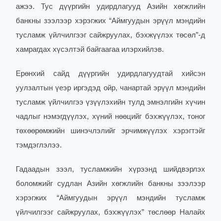
ажээ. Тус дүүргийн удирдлагууд Азийн хөгжлийн
банкны зээлээр хэрэгжих “Аймгуудын эрүүл мэндийн
тусламж үйлчилгээг сайжруулах, бэхжүүлэх төсөл”-д
хамрагдах хүсэлтэй байгаагаа илэрхийлэв.
Ерөнхий сайд дүүргийн удирдлагуудтай хийсэн
уулзалтын үеэр иргэдэд ойр, чанартай эрүүл мэндийн
тусламж үйлчилгээ үзүүлэхийн тулд эмнэлгийн хүчин
чадлыг нэмэгдүүлэх, хүний нөөцийг бэхжүүлэх, тоног
төхөөрөмжийн шинэчлэлийг эрчимжүүлэх хэрэгтэйг
тэмдэглэлээ.
Гадаадын зээл, тусламжийн хүрээнд шийдвэрлэх
боломжийг судлан Азийн хөгжлийн банкны зээлээр
хэрэгжих “Аймгуудын эрүүл мэндийн тусламж
үйлчилгээг сайжруулах, бэхжүүлэх” төслөөр Налайх