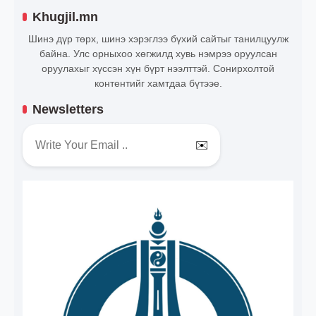
Khugjil.mn
Шинэ дүр төрх, шинэ хэрэглээ бүхий сайтыг танилцуулж
байна. Улс орныхоо хөгжилд хувь нэмрээ оруулсан
оруулахыг хүссэн хүн бүрт нээлттэй. Сонирхолтой
контентийг хамтдаа бүтээе.
Newsletters
✉️