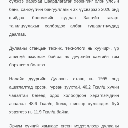
сүлжээ барихад шаардлагатай хөрөнгийг олон улсын
банк, санхүүгийн байгууллагын эх үүсвэрээр 2026 онд
шийдэх боломжийг судлан Засгийн газарт
танилцуулахыг холбогдох албан тушаалтнуудад
даалгав.
Дулааны станцын техник, технологи нь хуучирч, үр
ашиггүй ажиллаж байгаа нь дүүргийн хамгийн том
бэрхшээл болжээ.
Налайх дүүргийн Дулааны станц нь 1995 онд
ашиглалтад орсон, гурван зуухтай. 46.2 Гкал/ц хүчин
чадалтай бөгөөд одоо холбогдсон хэрэглэгчдийн
ачаалал 48.6 Гкал/ц болж, шинээр хүлээгдэж буй
хэрэглээ нь 11.9 Гкал/ц байна.
Эрчим хүчний яамнаас өгсөн мэдээллээр дулааны