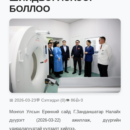
БОЛЛОО
📅 2026-03-23
💬 Сэтгэгдэл (0)
👁 86
👍 0
Монгол Улсын Ерөнхий сайд Г.Занданшатар Налайх
дүүрэгт (2026-03-22) ажиллаж, дүүргийн
удирдлагуудтай уулзалт хийлээ.