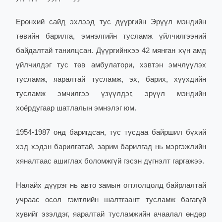
Ерөнхий сайд эхлээд тус дүүргийн Эрүүл мэндийн
төвийн барилга, эмнэлгийн тусламж үйлчилгээний
байдалтай танилцсан. Дүүргийнхээ 42 мянган хүн амд
үйлчилдэг тус төв амбулатори, хэвтэн эмчлүүлэх
тусламж, яаралтай тусламж, эх, барих, хүүхдийн
тусламж эмчилгээ үзүүлдэг, эрүүл мэндийн
хоёрдугаар шатлалын эмнэлэг юм.
1954-1987 онд баригдсан, тус тусдаа байршил бүхий
хэд хэдэн барилгатай, зарим барилгад нь мэргэжлийн
хяналтаас ашиглах боломжгүй гэсэн дүгнэлт гаргажээ.
Налайх дүүрэг нь авто замын огтлолцолд байрлалтай
учраас осол гэмтлийн шалтгаант тусламж багагүй
хувийг эзэлдэг, яаралтай тусламжийн ачаалал өндөр