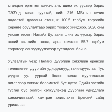
станцын өргөтгөл шинэчлэлт, шинэ эх үүсвэр барих
ТЭЗҮ-д таван зуухтай, нийт 216 МВт-ын хүчин
чадалтай дулааны станцыг 100.5 тэрбум төгрөгийн
хөрөнгө оруулалтаар барих тооцоо хийгджээ. 2026 оны
улсын төсөвт Налайх Дулааны шинэ эх үүсвэр барих
эхний ээлжийн төсөл, арга хэмжээг 55.7 тэрбум
төгрөгөөр санхүүжүүлэхээр тусгагдсан байна.
Уулзалтын үеэр Налайх дүүргийн хөгжлийн ерөнхий
төлөвлөгөөг дүүргийн удирдлагууд танилцууллаа. Тус
дүүрэг уул уурхай болон аялал жуулчлалын
чиглэлээр хөгжих боломжтой бүс нутаг. Эдийн засгийн
тусгай бүс болгон хөгжүүлэхэд дүүргийн удирдлага
санаачилгатай, хамтран ажиллахыг Ерөнхий сайд
уриаллаа.