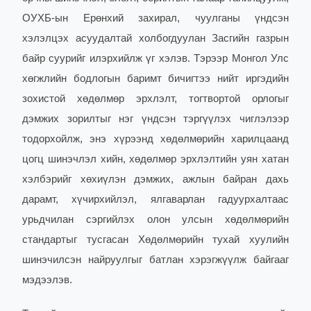
ОУХБ-ын Ерөнхий захирал, чуулганы үндсэн
хэлэлцэх асуудалтай холбогдуулан Засгийн газрын
байр суурийг илэрхийлж үг хэлэв. Тэрээр Монгол Улс
хөгжлийн бодлогын баримт бичигтээ нийт иргэдийн
зохистой хөдөлмөр эрхлэлт, тогтвортой орлогыг
дэмжих зорилтыг нэг үндсэн тэргүүлэх чиглэлээр
тодорхойлж, энэ хүрээнд хөдөлмөрийн харилцаанд
цогц шинэчлэл хийн, хөдөлмөр эрхлэлтийн уян хатан
хэлбэрийг хөхиүлэн дэмжих, ажлын байран дахь
дарамт, хүчирхийлэл, ялгаварлан гадуурхалтаас
урьдчилан сэргийлэх олон улсын хөдөлмөрийн
стандартыг тусгасан Хөдөлмөрийн тухай хуулийн
шинэчилсэн найруулгыг батлан хэрэгжүүлж байгааг
мэдээлэв.