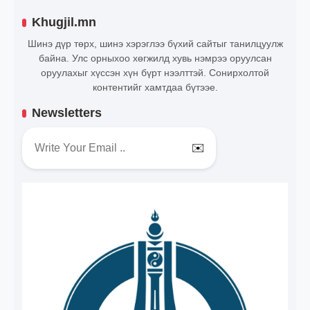
Khugjil.mn
Шинэ дүр төрх, шинэ хэрэглээ бүхий сайтыг танилцуулж
байна. Улс орныхоо хөгжилд хувь нэмрээ оруулсан
оруулахыг хүссэн хүн бүрт нээлттэй. Сонирхолтой
контентийг хамтдаа бүтээе.
Newsletters
✉️