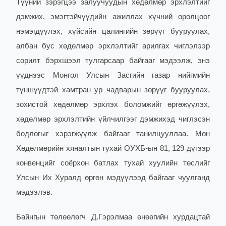
Түүний зэрэгцээ залуучуудын хөдөлмөр эрхлэлтийг
дэмжих, эмэгтэйчүүдийн ажиллах хүчний оролцоог
нэмэгдүүлэх, хүйсийн цалингийн зөрүүг бууруулах,
албан бус хөдөлмөр эрхлэлтийг арилгах чиглэлээр
сорилт бэрхшээл тулгарсаар байгааг мэдээлж, энэ
үүднээс Монгол Улсын Засгийн газар нийгмийн
түншүүдтэй хамтран ур чадварын зөрүүг бууруулах,
зохистой хөдөлмөр эрхлэх боломжийг өргөжүүлэх,
хөдөлмөр эрхлэлтийн үйлчилгээг дэмжихэд чиглэсэн
бодлогыг хэрэгжүүлж байгааг танилцууллаа. Мөн
Хөдөлмөрийн хяналтын тухай ОУХБ-ын 81, 129 дүгээр
конвенцийг соёрхон батлах тухай хуулийн төслийг
Улсын Их Хуралд өргөн мэдүүлээд байгааг чуулганд
мэдээлэв.
Байнгын төлөөлөгч Д.Гэрэлмаа өнөөгийн хурдацтай