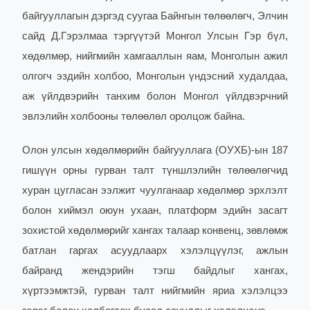
байгууллагын дэргэд суугаа Байнгын төлөөлөгч, Элчин
сайд Д.Гэрэлмаа тэргүүтэй Монгол Улсын Гэр бүл,
хөдөлмөр, нийгмийн хамгааллын яам, Монголын ажил
олгогч эздийн холбоо, Монголын үндэсний худалдаа,
аж үйлдвэрийн танхим болон Монгол үйлдвэрчний
эвлэлийн холбооны төлөөлөл оролцож байна.
Олон улсын хөдөлмөрийн байгууллага (ОУХБ)-ын 187
гишүүн орны гурван талт түншлэлийн төлөөлөгчид
хуран цугласан ээлжит чуулганаар хөдөлмөр эрхлэлт
болон хиймэл оюун ухаан, платформ эдийн засагт
зохистой хөдөлмөрийг хангах талаар конвенц, зөвлөмж
батлан гаргах асуудлаарх хэлэлцүүлэг, ажлын
байранд жендэрийн тэгш байдлыг хангах,
хүртээмжтэй, гурван талт нийгмийн яриа хэлэлцээ