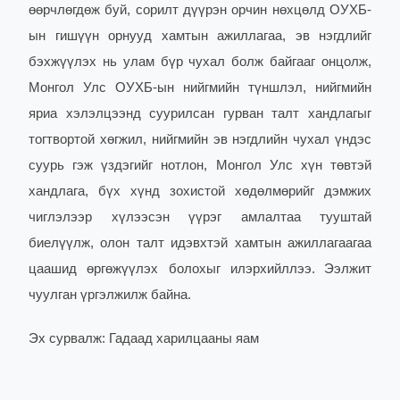
өөрчлөгдөж буй, сорилт дүүрэн орчин нөхцөлд ОУХБ-
ын гишүүн орнууд хамтын ажиллагаа, эв нэгдлийг
бэхжүүлэх нь улам бүр чухал болж байгааг онцолж,
Монгол Улс ОУХБ-ын нийгмийн түншлэл, нийгмийн
яриа хэлэлцээнд суурилсан гурван талт хандлагыг
тогтвортой хөгжил, нийгмийн эв нэгдлийн чухал үндэс
суурь гэж үздэгийг нотлон, Монгол Улс хүн төвтэй
хандлага, бүх хүнд зохистой хөдөлмөрийг дэмжих
чиглэлээр хүлээсэн үүрэг амлалтаа тууштай
биелүүлж, олон талт идэвхтэй хамтын ажиллагаагаа
цаашид өргөжүүлэх болохыг илэрхийллээ.
Ээлжит
чуулган үргэлжилж байна.
Эх сурвалж: Гадаад харилцааны яам