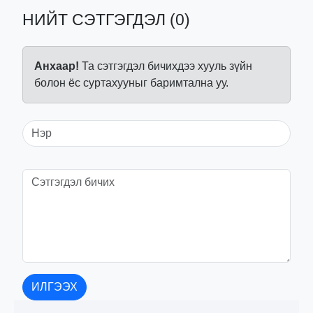
НИЙТ СЭТГЭГДЭЛ (0)
Анхаар!
Та сэтгэгдэл бичихдээ хууль зүйн
болон ёс суртахууныг баримтална уу.
ИЛГЭЭХ