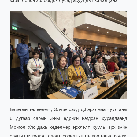
зэрэг болон холбогдох бусад асуудлыг хэлэлцэнэ.
Байнгын төлөөлөгч, Элчин сайд Д.Гэрэлмаа чуулганы
6 дугаар сарын 3-ны өдрийн нэгдсэн хуралдаанд
Монгол Улс дахь хөдөлмөр эрхлэлт, хууль, эрх зүйн
орчны шинэчлэл, ололт, сорилтын талаар танилцуулж,