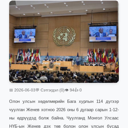
📅 2026-06-03
💬 Сэтгэгдэл (0)
👁 94
👍 0
Олон улсын хөдөлмөрийн Бага хурлын 114 дүгээр
чуулган Женев хотноо 2026 оны 6 дугаар сарын 1-12-
ны өдрүүдэд болж байна. Чуулганд Монгол Улсаас
НҮБ-ын Женев дэх төв болон олон улсын бусад