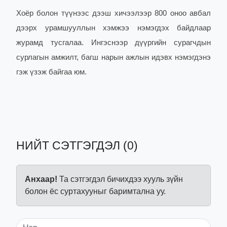
Хоёр болон түүнээс дээш хичээлээр 800 оноо авбал
дээрх урамшууллын хэмжээ нэмэгдэх байдлаар
журамд тусгалаа. Ингэснээр дүүргийн сурагчдын
сурлагын амжилт, багш нарын ажлын идэвх нэмэгдэнэ
гэж үзэж байгаа юм.
НИЙТ СЭТГЭГДЭЛ (0)
Анхаар!
Та сэтгэгдэл бичихдээ хууль зүйн
болон ёс суртахууныг баримтална уу.