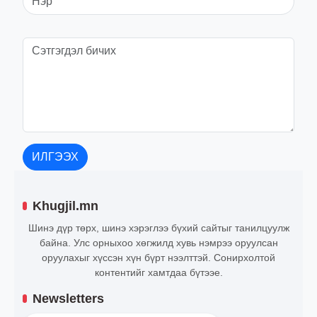
ИЛГЭЭХ
Khugjil.mn
Шинэ дүр төрх, шинэ хэрэглээ бүхий сайтыг танилцуулж
байна. Улс орныхоо хөгжилд хувь нэмрээ оруулсан
оруулахыг хүссэн хүн бүрт нээлттэй. Сонирхолтой
контентийг хамтдаа бүтээе.
Newsletters