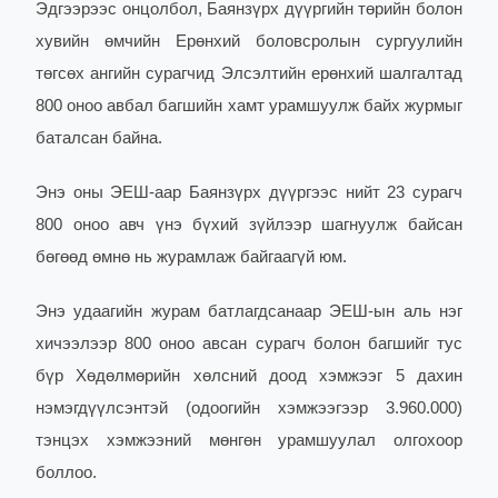
Эдгээрээс онцолбол, Баянзүрх дүүргийн төрийн болон
хувийн өмчийн Ерөнхий боловсролын сургуулийн
төгсөх ангийн сурагчид Элсэлтийн ерөнхий шалгалтад
800 оноо авбал багшийн хамт урамшуулж байх журмыг
батал
сан байна.
Энэ оны ЭЕШ-аар Баянзүрх дүүргээс нийт 23 сурагч
800 оноо авч үнэ бүхий зүйлээр шагнуулж байсан
бөгөөд өмнө нь журамлаж байгаагүй юм.
Энэ удаагийн журам батлагдсанаар ЭЕШ-ын аль нэг
хичээлээр 800 оноо авсан сурагч болон багшийг тус
бүр Хөдөлмөрийн хөлсний доод хэмжээг 5 дахин
нэмэгдүүлсэнтэй (одоогийн хэмжээгээр 3.960.000)
тэнцэх хэмжээний мөнгөн урамшуулал олгохоор
боллоо.