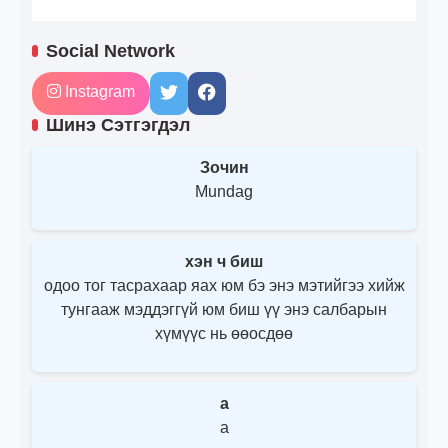
Social Network
Instagram
Шинэ Сэтгэгдэл
Зочин
Mundag
хэн ч биш
одоо тог тасрахаар яах юм бэ энэ мэтийгээ хийж
тунгааж мэддэггүй юм биш үү энэ салбарын
хүмүүс нь өөосдөө
a
a