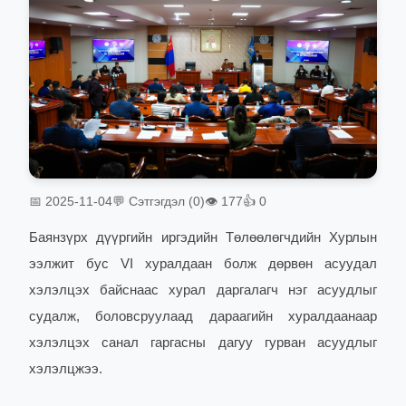
📅 2025-11-04
💬 Сэтгэгдэл (0)
👁 177
👍 0
Баянзүрх дүүргийн иргэдийн Төлөөлөгчдийн Хурлын
ээлжит бус VI хуралдаан болж дөрвөн асуудал
хэлэлцэх байснаас хурал даргалагч нэг асуудлыг
судалж, боловсруулаад дараагийн хуралдаанаар
хэлэлцэх санал гаргасны дагуу гурван асуудлыг
хэлэлцжээ.