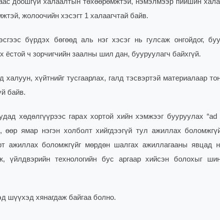
аас доошгүй халаалтын төхөөрөмжтэй, нэмэлмээр пийшин хала
жтэй, жолоочийн хэсэгт 1 халаагчтай байв.
гээс бүрдэх бөгөөд аль нэг хэсэг нь гулсаж онгойдог, буу
х ёстой ч зорчигчийн заалны шил дан, бууруулагч байхгүй.
 халуун, хүйтнийг тусгаарлах, галд тэсвэртэй материалаар то
й байв.
удад хөдөлгүүрээс гарах хортой хийн хэмжээг бууруулах “ad b
, өөр ямар нэгэн холболт хийгдээгүй тул ажиллах боломжгү
үрт ажиллах боломжгүйг мөрдөн шалгах ажиллагааны явцад н
ж, үйлдвэрийн технологийн бус аргаар хийсэн болохыг ши
эд шүүхэд хянагдаж байгаа болно.