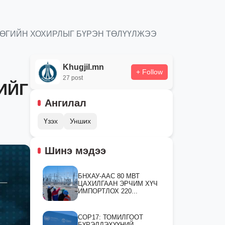
ГРӨГИЙН ХОХИРЛЫГ БҮРЭН ТӨЛҮҮЛЖЭЭ
Khugjil.mn
+ Follow
27 post
ИЙГ
Ангилал
Үзэх
Унших
Шинэ мэдээ
БНХАУ-ААС 80 МВТ
ЦАХИЛГААН ЭРЧИМ ХҮЧ
ИМПОРТЛОХ 220...
СOP17: ТОМИЛГООТ
БҮРЭЛДЭХҮҮНИЙ