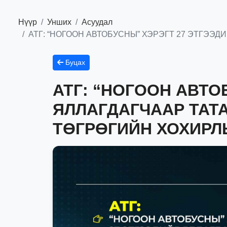
Нүүр
Унших
Асуудал
АТГ: “НОГООН АВТОБУСНЫ” ХЭРЭГТ 27 ЭТГЭЭД
Буцах
АТГ: “НОГООН АВТО
ЯЛЛАГДАГЧААР ТАТА
ТӨГРӨГИЙН ХОХИРЛ