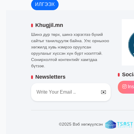
ИЛГЭЭХ
Khugjil.mn
Шинэ дүр төрх, шинэ хэрэглээ бүхий
сайтыг танилцуулж байна. Улс орныхоо
хөгжилд хувь нэмрээ оруулсан
оруулахыг хүссэн хүн бүрт нээлттэй.
Сонирхолтой контентийг хамтдаа
бүтээе.
Soci
Newsletters
Ins
✉️
©2025 Вэб хөгжүүлсэн