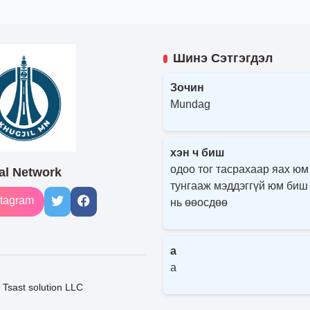
Шинэ Сэтгэгдэл
Зочин
Mundag
хэн ч биш
одоо тог тасрахаар яах юм
al Network
тунгааж мэддэггүй юм биш
tagram
нь өөосдөө
a
a
Tsast solution LLC