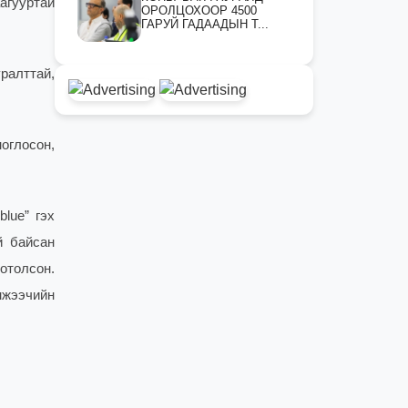
агууртай
ОРОЛЦОХООР 4500
ГАРУЙ ГАДААДЫН Т...
ралттай,
ноглосон,
lue” гэх
й байсан
отолсон.
нжээчийн