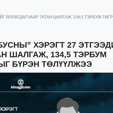
ИЙГ ЯЛЛАГДАГЧААР ТАТАН ШАЛГАЖ, 134,5 ТЭРБУМ ТӨ
БУСНЫ” ХЭРЭГТ 27 ЭТГЭЭД
Н ШАЛГАЖ, 134,5 ТЭРБУМ
ЫГ БҮРЭН ТӨЛҮҮЛЖЭЭ