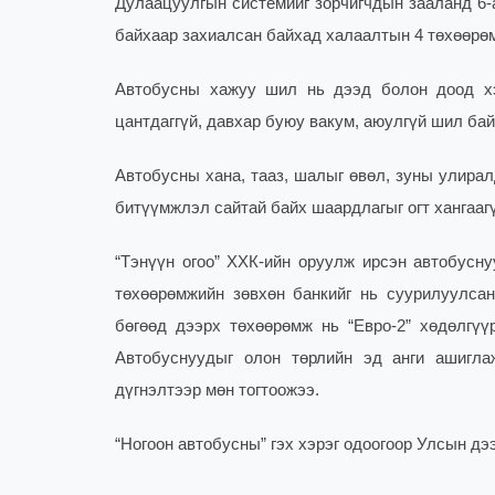
Дулаацуулгын системийг зорчигчдын зааланд 6-
байхаар захиалсан байхад халаалтын 4 төхөөрөм
Автобусны хажуу шил нь дээд болон доод хэс
цантдаггүй, давхар буюу вакум, аюулгүй шил бай
Автобусны хана, тааз, шалыг өвөл, зуны улиралд
битүүмжлэл сайтай байх шаардлагыг огт хангаагү
“Тэнүүн огоо” ХХК-ийн оруулж ирсэн автобусну
төхөөрөмжийн зөвхөн банкийг нь суурилуулсан
бөгөөд дээрх төхөөрөмж нь “Евро-2” хөдөлгү
Автобуснуудыг олон төрлийн эд анги ашигла
дүгнэлтээр мөн тогтоожээ.
“Ногоон автобусны” гэх хэрэг одоогоор Улсын дэ