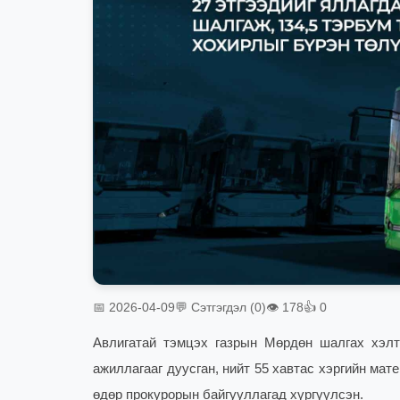
📅 2026-04-09
💬 Сэтгэгдэл (0)
👁 178
👍 0
Авлигатай тэмцэх газрын Мөрдөн шалгах хэлтс
ажиллагааг дуусган, нийт 55 хавтас хэргийн ма
өдөр прокурорын байгууллагад хүргүүлсэн.