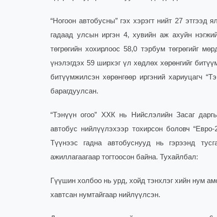
“Ногоон автобусны” гэх хэрэгт нийт 27 этгээд 
гадаад улсын иргэн 4, хувийн аж ахуйн нэгжи
төгрөгийн хохирлоос 58,0 тэрбум төгрөгийг мө
үнэлэгдэх 59 ширхэг үл хөдлөх хөрөнгийг битүү
битүүмжилсэн хөрөнгөөр иргэний хариуцагч “Тэ
барагдуулсан.
“Тэнүүн огоо” ХХК нь Нийслэлийн Засаг даргы
автобус нийлүүлэхээр тохирсон боловч “Евро-
Түүнээс гадна автобуснууд нь гэрээнд тусг
ажиллагаагаар тогтоосон байна. Тухайлбал:
Гүүшин холбоо нь урд, хойд тэнхлэг хийн нум ам
хавтсан нумтайгаар нийлүүлсэн.