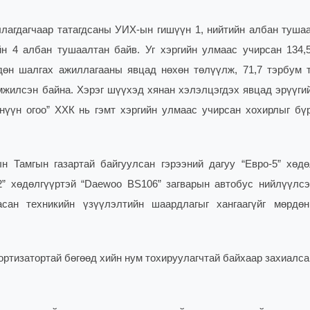
яллагдагчаар татагдсаны УИХ-ын гишүүн 1, нийтийн албан тушаа
йн 4 албан тушаалтан байв. Уг хэргийн улмаас учирсан 134,
рдөн шалгах ажиллагааны явцад нөхөн төлүүлж, 71,7 тэрбум т
мжилсэн байна. Хэрэг шүүхэд хянан хэлэлцэгдэх явцад эрүүгий
нүүн огоо” ХХК нь гэмт хэргийн улмаас учирсан хохирлыг бү
н Тамгын газартай байгуулсан гэрээний дагуу “Евро-5” хөдө
2” хөдөлгүүртэй “Daewoo BS106” загварын автобус нийлүүлсэ
асан техникийн үзүүлэлтийн шаардлагыг хангаагүйг мөрдө
ортизатортай бөгөөд хийн нум тохируулагчтай байхаар захиалс