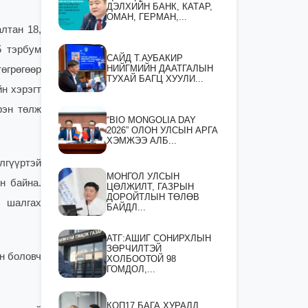
ДЭЛХИЙН БАНК, КАТАР,
ОМАН, ГЕРМАН,...
лтан 18,
5 тэрбум
САЙД Т.АУБАКИР
НИЙГМИЙН ДААТГАЛЫН
өгрөгөөр
ТУХАЙ БАГЦ ХУУЛИ...
н хэрэгт
рэн төлж
“BIO MONGOLIA DAY
2026” ОЛОН УЛСЫН АРГА
ХЭМЖЭЭ АЛБ...
лгүүртэй
МОНГОЛ УЛСЫН
н байна.
ЦӨЛЖИЛТ, ГАЗРЫН
ДОРОЙТЛЫН ТӨЛӨВ
н шалгах
БАЙДЛ...
АТГ:АШИГ СОНИРХЛЫН
ЗӨРЧИЛТЭЙ
ан боловч
ХОЛБООТОЙ 98
ГОМДОЛ,...
КОП17 БАГА ХУРАЛД