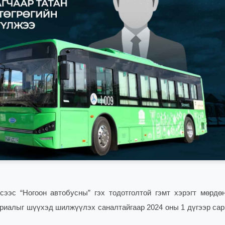
ээс “Ногоон автобусны” гэх тодотголтой гэмт хэрэгт мөрдө
териалыг шүүхэд шилжүүлэх саналтайгаар 2024 оны 1 дүгээр сар