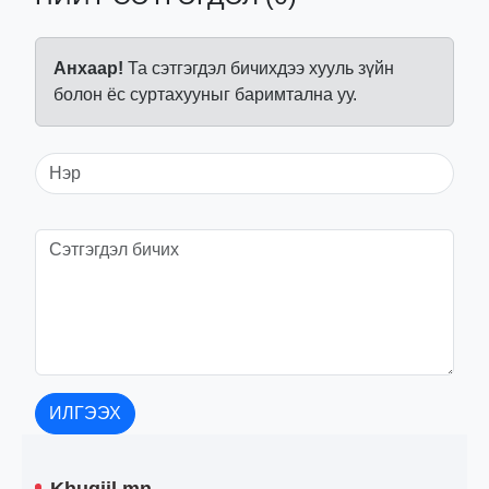
Анхаар!
Та сэтгэгдэл бичихдээ хууль зүйн
болон ёс суртахууныг баримтална уу.
ИЛГЭЭХ