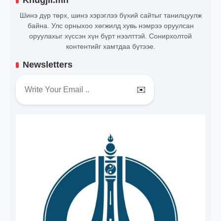
Khugjil.mn
Шинэ дүр төрх, шинэ хэрэглээ бүхий сайтыг танилцуулж
байна. Улс орныхоо хөгжилд хувь нэмрээ оруулсан
оруулахыг хүссэн хүн бүрт нээлттэй. Сонирхолтой
контентийг хамтдаа бүтээе.
Newsletters
✉️