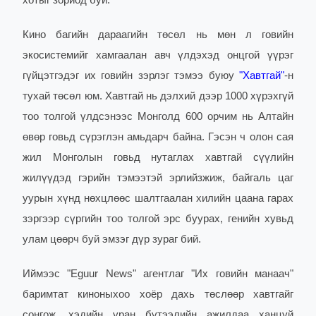
хотыг зориод буй.
Кино багийн дараагийн төсөл нь мөн л говийн
экосистемийг хамгаалан авч үлдэхэд онцгой үүрэг
гүйцэтгэдэг их говийн зэрлэг тэмээ буюу
"Хавтгай"
-н
тухай төсөл юм. Хавтгай нь дэлхий дээр 1000 хүрэхгүй
тоо толгой үлдсэнээс Монголд 600 орчим нь Алтайн
өвөр говьд сүрэглэн амьдарч байна. Гэсэн ч олон сая
жил Монголын говьд нутаглах хавтгай сүүлийн
жилүүдэд гэрийн тэмээтэй эрлийзжиж, байгаль цаг
уурын хүнд нөхцлөөс шалтгаалан хилийн цаана гарах
зэргээр сүргийн тоо толгой эрс буурах, генийн хувьд
улам цөөрч буй эмзэг дүр зураг бий.
Иймээс "Eguur News" агентлаг "Их говийн манаач"
баримтат киноныхоо хоёр дахь төслөөр хавтгайг
сонгож, хэдийн уран бүтээлийн ажилдаа ханцуй