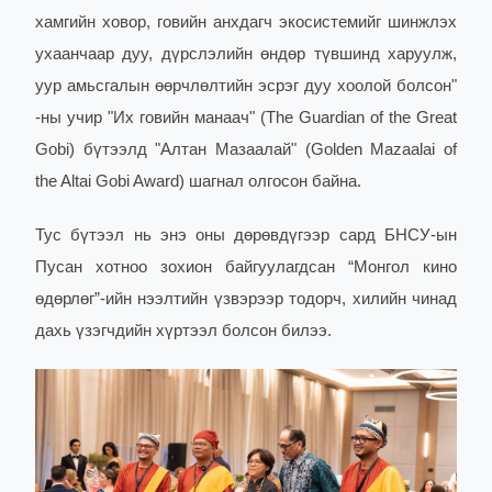
хамгийн ховор, говийн анхдагч экосистемийг шинжлэх
ухаанчаар дуу, дүрслэлийн өндөр түвшинд харуулж,
уур амьсгалын өөрчлөлтийн эсрэг дуу хоолой болсон"
-ны учир "Их говийн манаач" (The Guardian of the Great
Gobi) бүтээлд "Алтан Мазаалай" (Golden Mazaalai of
the Altai Gobi Award) шагнал олгосон байна.
Тус бүтээл нь энэ оны дөрөвдүгээр сард БНСУ-ын
Пусан хотноо зохион байгуулагдсан “Монгол кино
өдөрлөг”-ийн нээлтийн үзвэрээр тодорч, хилийн чинад
дахь үзэгчдийн хүртээл болсон билээ.