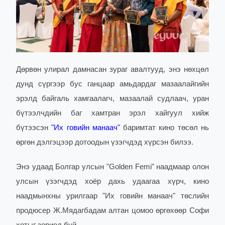
Дөрвөн улирал дамнасан зураг авалтууд, энэ нөхцөл
дунд сүргээр бус ганцаар амьдардаг мазаалайгийн
эрэлд байгаль хамгаалагч, мазаалай судлаач, уран
бүтээлчдийн баг хамтран эрэл хайгуул хийж
бүтээсэн
"Их говийн манаач"
баримтат кино төсөл нь
өргөн дэлгэцээр дотоодын үзэгчдэд хүрсэн билээ.
Энэ удаад Болгар улсын "Golden Femi" наадмаар олон
улсын үзэгчдэд хоёр дахь удаагаа хүрч, кино
наадмынхны урилгаар "Их говийн манаач" төслийн
продюсер Ж.Мядагбадам алтан цомоо өргөхөөр Софи