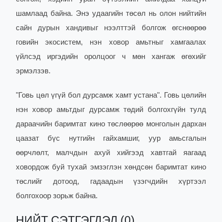
шамлаад байна. Энэ удаагийн төсөл нь олон нийтийн
сайн дурын хандивыг нээлттэй болгож өгснөөрөө
говийн экосистем, нэн ховор амьтныг хамгаалах
үйлсэд иргэдийн оролцоог ч мөн хангаж өгөхийг
эрмэлзэв.
"Говь цөл үгүй бол дурсамж хамт устана". Говь цөлийн
нэн ховор амьтдыг дурсамж төдий болгохгүйн тулд
дараачийн баримтат кино төслөөрөө монголын дархан
цаазат бүс нутгийн гайхамшиг, уур амьсгалын
өөрчлөлт, малчдын ахуй хийгээд хавтгай яагаад
ховордож буй тухай эмзэглэн хөндсөн баримтат кино
төслийг дотоод, гадаадын үзэгчдийн хүртээл
болгохоор зорьж байна.
НИЙТ СЭТГЭГДЭЛ (0)