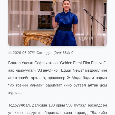
📅 2026-06-07
💬 Сэтгэгдэл (0)
👁 68
👍 0
Болгар Улсын Софи хотноо “Golden Femi Film Festival"-
аас найруулагч Э.Ган-Очир, "Eguur News" мэдээллийн
агентлагийн эрхлэгч, продюсер Ж.Мядагбадам нарын
“Их говийн манаач” баримтат кино бүтээл алтан цом
хүртлээ.
Тодруулбал, дэлхийн 130 орны 950 бүтээл өрсөлдсөн
уг кино наадмын баримтат кино төрөлд "Дэлхийн