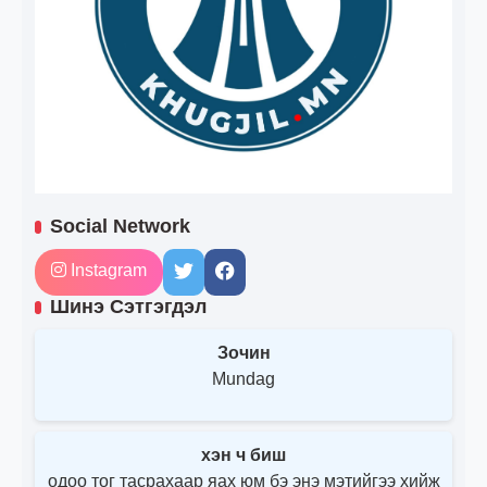
Social Network
Instagram
Шинэ Сэтгэгдэл
Зочин
Mundag
хэн ч биш
одоо тог тасрахаар яах юм бэ энэ мэтийгээ хийж