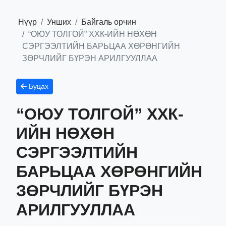
Нүүр
Унших
Байгаль орчин
“ОЮУ ТОЛГОЙ” ХХК-ИЙН НӨХӨН
СЭРГЭЭЛТИЙН БАРЬЦАА ХӨРӨНГИЙН
ЗӨРЧЛИЙГ БҮРЭН АРИЛГУУЛЛАА
Буцах
“ОЮУ ТОЛГОЙ” ХХК-
ИЙН НӨХӨН
СЭРГЭЭЛТИЙН
БАРЬЦАА ХӨРӨНГИЙН
ЗӨРЧЛИЙГ БҮРЭН
АРИЛГУУЛЛАА