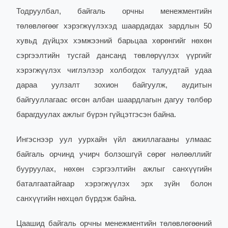
Тодруулбал, байгаль орчны менежментийн
төлөвлөгөөг хэрэгжүүлэхэд шаардагдах зардлын 50
хувьд дүйцэх хэмжээний барьцаа хөрөнгийг нөхөн
сэргээлтийн тусгай дансанд төвлөрүүлэх үүргийг
хэрэгжүүлэх чиглэлээр холбогдох талуудтай удаа
дараа уулзалт зохион байгуулж, аудитын
байгууллагаас өгсөн албан шаардлагын дагуу төлбөр
барагдуулах ажлыг бүрэн гүйцэтгэсэн байна.
Ингэснээр уул уурхайн үйл ажиллагааны улмаас
байгаль орчинд учирч болзошгүй сөрөг нөлөөллийг
бууруулах, нөхөн сэргээлтийн ажлыг санхүүгийн
баталгаатайгаар хэрэгжүүлэх эрх зүйн болон
санхүүгийн нөхцөл бүрдэж байна.
Цаашид байгаль орчны менежментийн төлөвлөгөөний