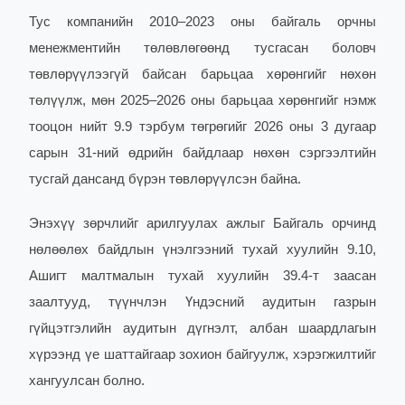
Тус компанийн 2010–2023 оны байгаль орчны
менежментийн төлөвлөгөөнд тусгасан боловч
төвлөрүүлээгүй байсан барьцаа хөрөнгийг нөхөн
төлүүлж, мөн 2025–2026 оны барьцаа хөрөнгийг нэмж
тооцон нийт 9.9 тэрбум төгрөгийг 2026 оны 3 дугаар
сарын 31-ний өдрийн байдлаар нөхөн сэргээлтийн
тусгай дансанд бүрэн төвлөрүүлсэн байна.
Энэхүү зөрчлийг арилгуулах ажлыг Байгаль орчинд
нөлөөлөх байдлын үнэлгээний тухай хуулийн 9.10,
Ашигт малтмалын тухай хуулийн 39.4-т заасан
заалтууд, түүнчлэн Үндэсний аудитын газрын
гүйцэтгэлийн аудитын дүгнэлт, албан шаардлагын
хүрээнд үе шаттайгаар зохион байгуулж, хэрэгжилтийг
хангуулсан болно.