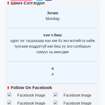
Шинэ Сэтгэгдэл
Зочин
Mundag
хэн ч биш
одоо тог тасрахаар яах юм бэ энэ мэтийгээ хийж
тунгааж мэддэггүй юм биш үү энэ салбарын
хүмүүс нь өөосдөө
a
a
Follow On Facebook