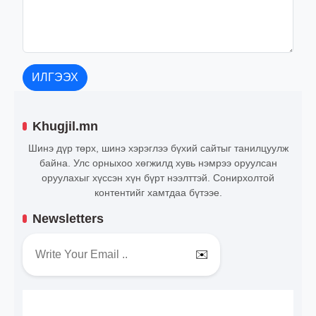
ИЛГЭЭХ
Khugjil.mn
Шинэ дүр төрх, шинэ хэрэглээ бүхий сайтыг танилцуулж
байна. Улс орныхоо хөгжилд хувь нэмрээ оруулсан
оруулахыг хүссэн хүн бүрт нээлттэй. Сонирхолтой
контентийг хамтдаа бүтээе.
Newsletters
✉️