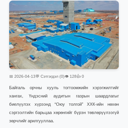
📅 2026-04-13
💬 Сэтгэгдэл (0)
👁 128
👍 0
Байгаль орчны хууль тогтоомжийн хэрэгжилтийг
хангах, Үндэсний аудитын газрын шаардлагыг
биелүүлэх хүрээнд “Оюу толгой” ХХК-ийн нөхөн
сэргээлтийн барьцаа хөрөнгийг бүрэн төвлөрүүлээгүй
зөрчлийг арилгууллаа.