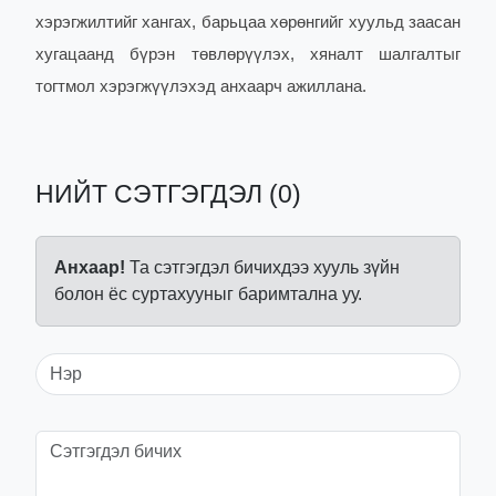
хэрэгжилтийг хангах, барьцаа хөрөнгийг хуульд заасан
хугацаанд бүрэн төвлөрүүлэх, хяналт шалгалтыг
тогтмол хэрэгжүүлэхэд анхаарч ажиллана.
НИЙТ СЭТГЭГДЭЛ (0)
Анхаар!
Та сэтгэгдэл бичихдээ хууль зүйн
болон ёс суртахууныг баримтална уу.