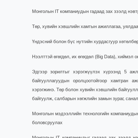
Монголын IT компаниудын гадаад зах зээлд нэвт
Төр, хувийн хэвшлийн хамтын ажиллагаа, уялда
Үндэсний болон бүс нутгийн хурдасгуур хөтөлбө
Нээлттэй өгөгдөл, их өгөгдөл (Big Data), хиймэл 
Эдгээр зорилтыг хэрэгжүүлэх хүрээнд 5 ажл
байгууллагуудын оролцоотойгоор хамтран
хэрэгжинэ.
Төр болон хувийн хэвшлийн байгуулл
байгуулж, салбарын хөгжлийн замын зураг, сана
Монголын мэдээллийн технологийн компаниудын
боловсруулах
Монголын IT компаниудыг гадаад зах зээлд нэв