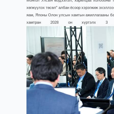
Монгол Улсын мэдээлэл, харилцаа холбооны т
хөгжүүлэх төсөл” албан ёсоор хэрэгжиж эхэллэ
яам, Японы Олон улсын хамтын ажиллагааны бай
хамтран 2028 он хүртэлх 3 жил