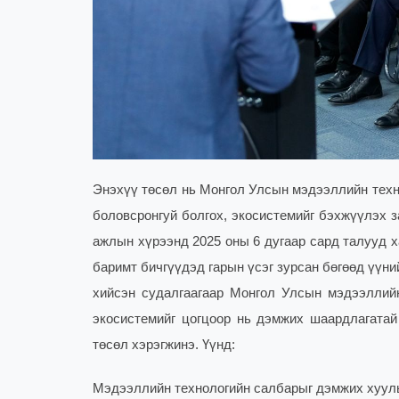
Энэхүү төсөл нь Монгол Улсын мэдээллийн техн
боловсронгуй болгох, экосистемийг бэхжүүлэх з
ажлын хүрээнд 2025 оны 6 дугаар сард талууд х
баримт бичгүүдэд гарын үсэг зурсан бөгөөд үүни
хийсэн судалгаагаар Монгол Улсын мэдээллийн
экосистемийг цогцоор нь дэмжих шаардлагатай
төсөл хэрэгжинэ. Үүнд:
Мэдээллийн технологийн салбарыг дэмжих хууль