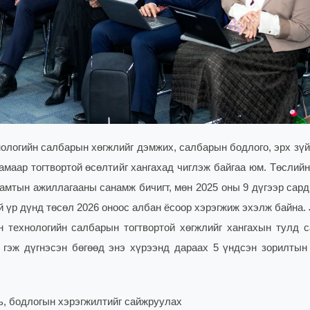
ологийн салбарын хөгжлийг дэмжих, салбарын бодлого, эрх зүй
амаар тогтвортой өсөлтийг хангахад чиглэж байгаа юм.
Төслийн
амтын ажиллагааны санамж бичигт, мөн 2025 оны 9 дүгээр сард
й үр дүнд төсөл 2026 оноос албан ёсоор хэрэгжиж эхэлж байна.
 технологийн салбарын тогтвортой хөгжлийг хангахын тулд 
 гэж дүгнэсэн бөгөөд энэ хүрээнд дараах 5 үндсэн зорилтын
, бодлогын хэрэгжилтийг сайжруулах