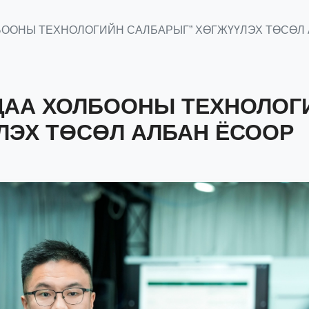
БООНЫ ТЕХНОЛОГИЙН САЛБАРЫГ” ХӨГЖҮҮЛЭХ ТӨСӨЛ
ЦАА ХОЛБООНЫ ТЕХНОЛОГ
ЛЭХ ТӨСӨЛ АЛБАН ЁСООР