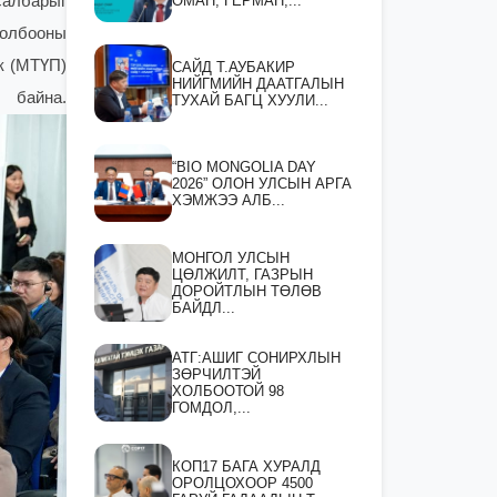
ОМАН, ГЕРМАН,...
салбарыг
холбооны
к (МТҮП)
САЙД Т.АУБАКИР
НИЙГМИЙН ДААТГАЛЫН
байна.
ТУХАЙ БАГЦ ХУУЛИ...
“BIO MONGOLIA DAY
2026” ОЛОН УЛСЫН АРГА
ХЭМЖЭЭ АЛБ...
МОНГОЛ УЛСЫН
ЦӨЛЖИЛТ, ГАЗРЫН
ДОРОЙТЛЫН ТӨЛӨВ
БАЙДЛ...
АТГ:АШИГ СОНИРХЛЫН
ЗӨРЧИЛТЭЙ
ХОЛБООТОЙ 98
ГОМДОЛ,...
КОП17 БАГА ХУРАЛД
ОРОЛЦОХООР 4500