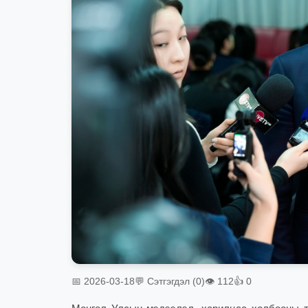
📅 2026-03-18
💬 Сэтгэгдэл (0)
👁 112
👍 0