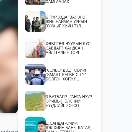
ХАМГААЛАХ...
Б.ПҮРЭВДАГВА: ЭНЭ
ЖИЛ НАЙМАН УУРЫН
ЗУУХЫГ ХИЙН ТҮЛ...
ХӨВСГӨЛ НУУРЫН ЛУС,
САВДАГТ ХАНДСАН
АЙЛТГАЛЫН ТОРГ...
"СЭЛБЭ” ДЭД ТӨВИЙГ
"SMART SELBE CITY"
БОЛГОН ХӨГЖҮ...
З.БАТБАЯР: ГАНГА НУУР
ОРЧМЫН ЭЛСНИЙ
НҮҮДЛИЙГ ЗОГСО...
Ц.САНДАГ-ОЧИР:
ДЭЛХИЙН БАНК, КАТАР,