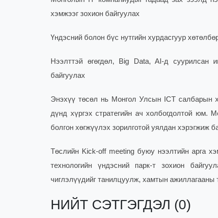
хэмжээг зохион байгуулах
Үндэсний болон бүс нутгийн хурдасгуур хөтөлбө
Нээлттэй өгөгдөл, Big Data, AI-д суурилсан
байгуулах
Энэхүү төсөл нь Монгол Улсын ICT салбарын х
дүнд хүргэх стратегийн ач холбогдолтой юм. 
болгон хөгжүүлэх зорилготой уялдан хэрэгжиж б
Төслийн Kick-off meeting буюу нээлтийн арга х
технологийн үндэсний парк-т зохион байгуу
чиглэлүүдийг танилцуулж, хамтын ажиллагааны 
НИЙТ СЭТГЭГДЭЛ (0)