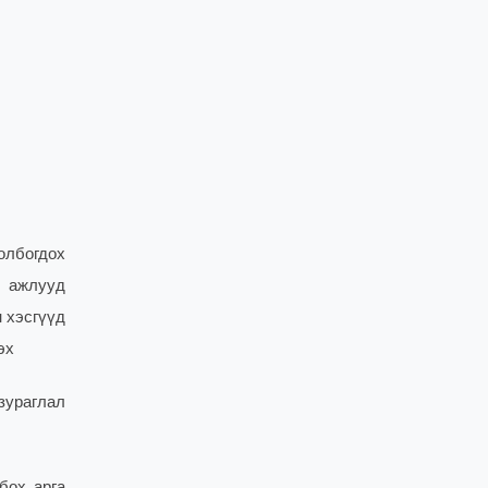
олбогдох
 ажлууд
 хэсгүүд
эх
зураглал
бох арга