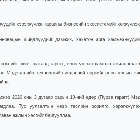
рүүдийг хэрэгжүүлж, гарааны бизнесийн экосистемийг хөгжүүлэх
 инновацын шийдлүүдийг дэмжих, хакатон арга хэмжээнүүдий
өгжлийг шинэ шатанд гаргах, олон улсын хамтын ажиллагааг 
Мөн Мэдээллийн технологийн үндэсний паркийг олон улсын жи
айна.
эмжээ 2026 оны 3 дугаар сарын 19-ний өдөр (Пүрэв гарагт) Мэ
лагдлаа.
Тус уулзалтын үеэр төслийн зорилго, хэрэгжүүл
таван
ажлын хэсгийг байгууллаа.