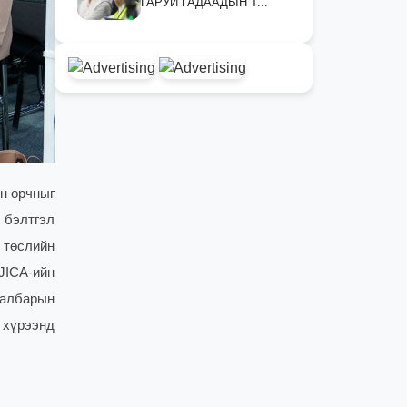
ГАРУЙ ГАДААДЫН Т...
н орчныг
 бэлтгэл
 төслийн
JICA-ийн
салбарын
 хүрээнд