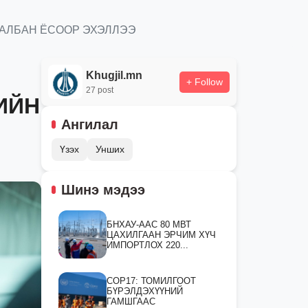
 АЛБАН ЁСООР ЭХЭЛЛЭЭ
Khugjil.mn
+ Follow
27 post
ИЙН
Ангилал
Үзэх
Унших
Шинэ мэдээ
БНХАУ-ААС 80 МВТ
ЦАХИЛГААН ЭРЧИМ ХҮЧ
ИМПОРТЛОХ 220...
СOP17: ТОМИЛГООТ
БҮРЭЛДЭХҮҮНИЙ
ГАМШГААС