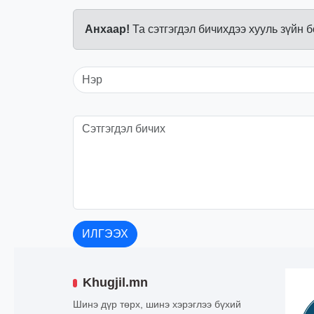
Анхаар!
Та сэтгэгдэл бичихдээ хууль зүйн 
ИЛГЭЭХ
Khugjil.mn
Шинэ дүр төрх, шинэ хэрэглээ бүхий