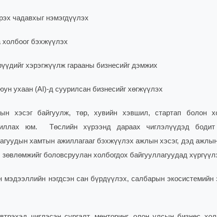
рэх чадавхыг нэмэгдүүлэх
а холбоог бэхжүүлэх
рүүдийг хэрэгжүүлж гарааны бизнесийг дэмжих
оюун ухаан (AI)-д суурилсан бизнесийг хөгжүүлэх
ын хэсэг байгуулж, төр, хувийн хэвшил, стартап болон х
 ажиллах юм.
Төслийн хүрээнд дараах чиглэлүүдэд бодит
агуудын хамтын ажиллагааг бэхжүүлэх ажлын хэсэг, дэд ажлын
л зөвлөмжийг боловсруулан холбогдох байгууллагуудад хүргүүл
 мэдээллийн нэгдсэн сан бүрдүүлэх, салбарын экосистемийн 
трэхэд чиглэсэн сургалт, менторинг, олон улсын бизнес хол