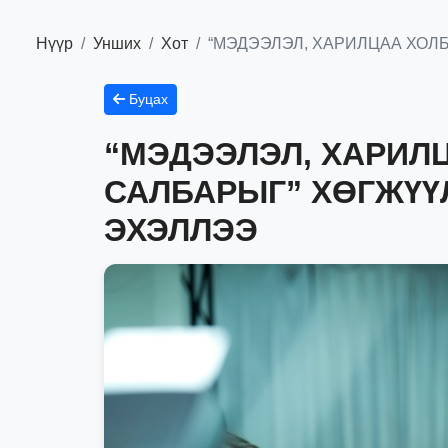
Нүүр
Унших
Хот
“МЭДЭЭЛЭЛ, ХАРИЛЦАА ХОЛ
Буцах
“МЭДЭЭЛЭЛ, ХАРИЛ
САЛБАРЫГ” ХӨГЖҮҮ
ЭХЭЛЛЭЭ