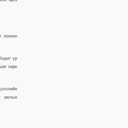
г зохион
бодит үр
шиг парк
дээллийн
эх ажлын