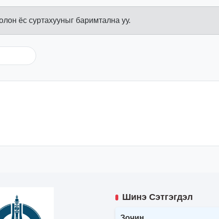
болон ёс суртахууныг баримтална уу.
Шинэ Сэтгэгдэл
Зочин