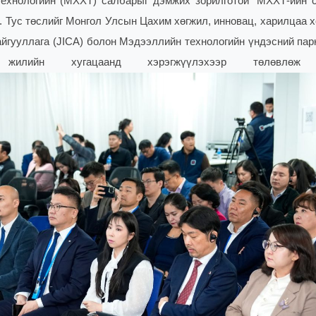
ехнологийн (МХХТ) салбарыг дэмжих зорилготой “МХХТ-ийн 
э.
Тус төслийг Монгол Улсын Цахим хөгжил, инновац, харилцаа 
гууллага (JICA) болон Мэдээллийн технологийн үндэсний пар
ийн хугацаанд хэрэгжүүлэхээр төлөвлөж 