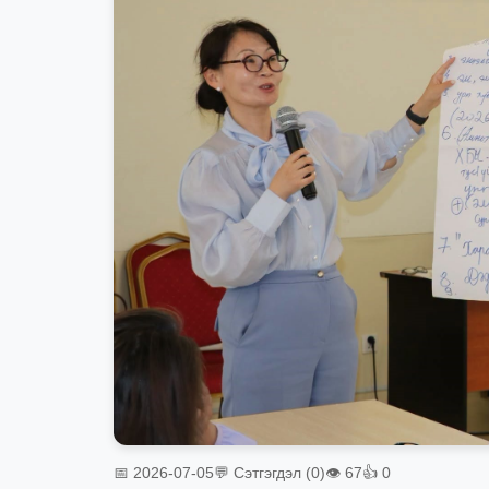
📅 2026-07-05
💬 Сэтгэгдэл (0)
👁 67
👍 0