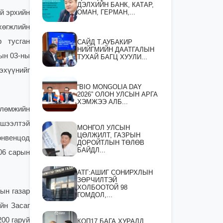
ДЭЛХИЙН БАНК, КАТАР,
ОМАН, ГЕРМАН,...
й эрхийн
хөгжлийн
р тусган
САЙД Т.АУБАКИР
НИЙГМИЙН ДААТГАЛЫН
ын 03-ны
ТУХАЙ БАГЦ ХУУЛИ...
эхүүнийг
“BIO MONGOLIA DAY
2026” ОЛОН УЛСЫН АРГА
ХЭМЖЭЭ АЛБ...
влөмжийн
хшээлтэй
МОНГОЛ УЛСЫН
ЦӨЛЖИЛТ, ГАЗРЫН
онвенцод
ДОРОЙТЛЫН ТӨЛӨВ
БАЙДЛ...
06 сарын
АТГ:АШИГ СОНИРХЛЫН
ЗӨРЧИЛТЭЙ
ХОЛБООТОЙ 98
ын газар
ГОМДОЛ,...
йн Засаг
200 гаруй
КОП17 БАГА ХУРАЛД