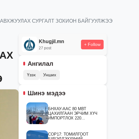
ДАВХЖУУЛАХ СУРГАЛТ ЗОХИОН БАЙГУУЛЖЭЭ
Khugjil.mn
+ Follow
27 post
ГАХ
Ангилал
Үзэх
Унших
Э
Шинэ мэдээ
БНХАУ-ААС 80 МВТ
ЦАХИЛГААН ЭРЧИМ ХҮЧ
ИМПОРТЛОХ 220...
СOP17: ТОМИЛГООТ
БҮРЭЛДЭХҮҮНИЙ