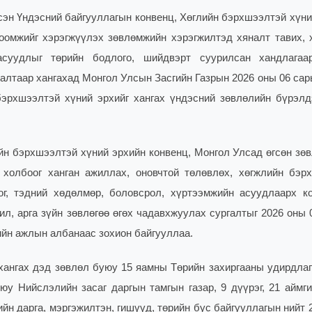
сэн Үндэсний байгууллагын конвенц, Хөглийн бэрхшээлтэй хүни
оомжийг хэрэгжүүлэх зөвлөмжийн хэрэгжилтэд хяналт тавих, 
суудлыг төрийн бодлого, шийдвэрт суурилсан хандлагаа
алтаар хангахад Монгол Улсын Засгийн Газрын 2026 оны 06 сар
бэрхшээлтэй хүний эрхийг хангах үндэсний зөвлөлийн бүрэлд
йн бэрхшээлтэй хүний эрхийн конвенц, Монгол Улсад өгсөн зө
 холбоог ханган ажиллах, оновчтой төлөвлөх, хөгжлийн бэр
ог, тэдний хөдөлмөр, боловсрол, хүртээмжийн асуудлаарх к
ил, арга зүйн зөвлөгөө өгөх чадавхжуулах сургалтыг 2026 оны 
ийн ажлын албанаас зохион байгууллаа.
хангах дэд зөвлөл буюу 15 яамны Төрийн захиргааны удирдлаг
юу Нийслэлийн засаг даргын тамгын газар, 9 дүүрэг, 21 аймги
н дарга, мэргэжилтэн, гишүүд, төрийн бус байгууллагын нийт 