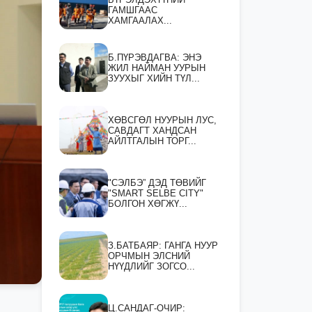
ГАМШГААС
ХАМГААЛАХ...
Б.ПҮРЭВДАГВА: ЭНЭ
ЖИЛ НАЙМАН УУРЫН
ЗУУХЫГ ХИЙН ТҮЛ...
ХӨВСГӨЛ НУУРЫН ЛУС,
САВДАГТ ХАНДСАН
АЙЛТГАЛЫН ТОРГ...
"СЭЛБЭ” ДЭД ТӨВИЙГ
"SMART SELBE CITY"
БОЛГОН ХӨГЖҮ...
З.БАТБАЯР: ГАНГА НУУР
ОРЧМЫН ЭЛСНИЙ
НҮҮДЛИЙГ ЗОГСО...
Ц.САНДАГ-ОЧИР: