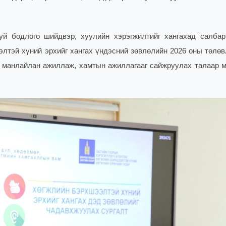
буй бодлого шийдвэр, хуулийн хэрэгжилтийг хангахад салба
лтэй хүний эрхийг хангах үндэсний зөвлөлийн 2026 оны төлөв
аа манлайлан ажиллаж, хамтын ажиллагааг сайжруулах талаар 