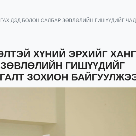
ГАХ ДЭД БОЛОН САЛБАР ЗӨВЛӨЛИЙН ГИШҮҮДИЙГ ЧА
ЛТЭЙ ХҮНИЙ ЭРХИЙГ ХАН
 ЗӨВЛӨЛИЙН ГИШҮҮДИЙГ
ГАЛТ ЗОХИОН БАЙГУУЛЖЭ