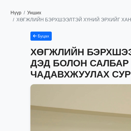
Нүүр
Унших
ХӨГЖЛИЙН БЭРХШЭЭЛТЭЙ ХҮНИЙ ЭРХИЙГ ХАН
Буцах
ХӨГЖЛИЙН БЭРХШЭЭ
ДЭД БОЛОН САЛБАР
ЧАДАВХЖУУЛАХ СУР