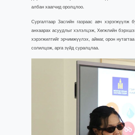
албан хаагчид оролцлоо.
Сургалтаар Засгийн газраас авч хэрэгжүүлж 
анхаарах асуудлыг хэлэлцэж, Хөгжлийн бэрхшээ
хэрэгжилтийг эрчимжүүлэх, аймаг, орон нутагт
солилцож, арга зүйд суралцлаа.