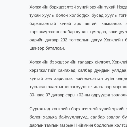
Хөгжлийн бэрхшээлтэй хүний эрхийн тухай Нэгд
тухай хууль болон холбогдох бусад хууль тогт
бэрхшээлтэй хүний эрх ашгийг хамгаалах а
хэрэгжүүлэхэд салбар дундын уялдаа, зохицуул
өдрийн дугаар 232 тогтоолын дагуу Хөгжлийн 
шинээр баталсан.
Хөгжлийн бэрхшээлийн талаарх ойлголт, Хөгжли
хэрэгжилтийг хангахад салбар дундын уялдаа
хүнтэй зөв харилцах нийгэм-сэтгэл зүйн онцл
тусгасан заалтыг хэрэгжүүлэх чиглэлээр мэргэж
30-наас 07 дугаар сарын 02-ны өдрүүдэд зөвлөл
Сургалтад хөгжлийн бэрхшээлтэй хүний эрхийг 
болон харьяа байгууллагууд, салбар зөвлөл бу
даргын тамгын газрын Нийгмийн бодлогын хэлтсий