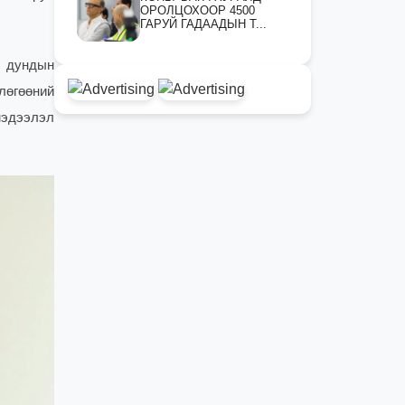
ОРОЛЦОХООР 4500
ГАРУЙ ГАДААДЫН Т...
р дундын
лөгөөний
мэдээлэл