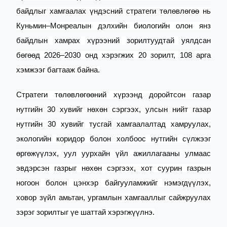
байдлыг хамгаалах үндэсний стратеги төлөвлөгөө нь
Куньмин–Монреалын дэлхийн биологийн олон янз
байдлын хамрах хүрээний зорилтуудтай уялдсан
бөгөөд 2026–2030 онд хэрэгжих 20 зорилт, 108 арга
хэмжээг багтааж байна.
Стратеги төлөвлөгөөний хүрээнд доройтсон газар
нутгийн 30 хувийг нөхөн сэргээх, улсын нийт газар
нутгийн 30 хувийг тусгай хамгаалалтад хамруулах,
экологийн коридор болон холбоос нутгийн сүлжээг
өргөжүүлэх, уул уурхайн үйл ажиллагааны улмаас
эвдэрсэн газрыг нөхөн сэргээх, хот суурин газрын
ногоон болон цэнхэр байгууламжийг нэмэгдүүлэх,
ховор зүйл амьтан, ургамлын хамгааллыг сайжруулах
зэрэг зорилтыг үе шаттай хэрэгжүүлнэ.