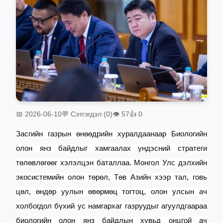
📅 2026-06-10
💬 Сэтгэгдэл (0)
👁 57
👍 0
Засгийн газрын өнөөдрийн хуралдаанаар Биологийн
олон янз байдлыг хамгаалах үндэсний стратеги
төлөвлөгөөг хэлэлцэн баталлаа.
Монгол Улс дэлхийн
экосистемийн олон төрөл, Төв Азийн хээр тал, говь
цөл, өндөр уулын өвөрмөц тогтоц, олон улсын ач
холбогдол бүхий ус намгархаг газруудыг агуулдгаараа
биологийн олон янз байдлын хувьд онцгой ач