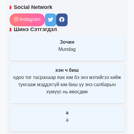
Social Network
Instagram
Шинэ Сэтгэгдэл
Зочин
Mundag
хэн ч биш
одоо тог тасрахаар яах юм бэ энэ мэтийгээ хийж
тунгааж мэддэггүй юм биш үү энэ салбарын
хүмүүс нь өөосдөө
a
a