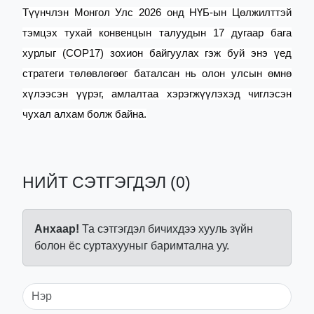
Түүнчлэн Монгол Улс 2026 онд НҮБ-ын Цөлжилттэй
тэмцэх тухай конвенцын талуудын 17 дугаар бага
хурлыг (COP17) зохион байгуулах гэж буй энэ үед
стратеги төлөвлөгөөг баталсан нь олон улсын өмнө
хүлээсэн үүрэг, амлалтаа хэрэгжүүлэхэд чиглэсэн
чухал алхам болж байна.
НИЙТ СЭТГЭГДЭЛ (0)
Анхаар!
Та сэтгэгдэл бичихдээ хууль зүйн
болон ёс суртахууныг баримтална уу.