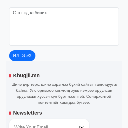
ИЛГЭЭХ
Khugjil.mn
Шинэ дүр төрх, шинэ хэрэглээ бүхий сайтыг танилцуулж
байна. Улс орныхоо хөгжилд хувь нэмрээ оруулсан
оруулахыг хүссэн хүн бүрт нээлттэй. Сонирхолтой
контентийг хамтдаа бүтээе.
Newsletters
✉️