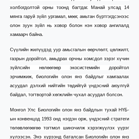
холбогдолтой орны тоонд багтдаг. Манай улсад 14
мянга гаруй зүйл ургамал, мөөг, амьтан бүртгэгдсэнээс
олон зуун зүйл нь ховор болон нэн ховор ангилалд
хамаарч байна.
Сүүлийн жилүүдэд уур амьсгалын өөрчлөлт, цөлжилт,
газрын доройтол, амьдрах орчны хомсдол зэрэг хүчин
зүйлсийн нөлөөгөөр экосистемийн доройтол
эрчимжиж, биологийн олон янз байдлыг хамгаалах
асуудал дэлхий нийтийн төдийгүй үндэсний аюулгүй
байдал, тогтвортой хөгжлийн чухал асуудал болсон.
Монгол Улс Биологийн олон янз байдлын тухай НҮБ-
ын конвенцод 1993 онд нэгдэн орж, үндэсний стратеги
төлөвлөгөөгөө тогтмол шинэчилж хэрэгжүүлэх үүрэг
хүлээсэн. Энэ хүрээнд баталсан Биологийн олон янз