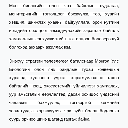
Мөн биологийн олон янз байдлын судалгаа,
мониторингийн тогтолцоог бэхжүүлж, төр, хувийн
хэвшил, шинжлэх ухааны байгууллага, орон нутгийн
иргэдийн оролцоог нэмэгдүүлэхийн зэрэгцээ байгаль
хамгааллын санхүүжилтийн тогтолцоог боловсронгуй
болгоход анхаарч ажиллах юм.
Энэхүү стратеги төлөвлөгөөг баталснаар Монгол Улс
Биологийн олон янз байдлын тухай конвенцын
хүрээнд хүлээсэн үүргээ хэрэгжүүлэхээс гадна
байгалийн нөөц, экосистемийн үйлчилгээг хамгаалах,
уур амьсгалын өөрчлөлтөд дасан зохицох үндэсний
чадавхыг бэхжүүлэх, тогтвортой хөгжлийн
зорилтуудыг хэрэгжүүлэх эрх зүйн болон бодлогын
суурь орчноо шинэ шатанд гаргаж байна.