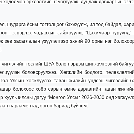
й хөдөлмөр эрхлэлтийг нэмэгдүүлж, дундаж давхаргын эзлэ
эл, шударга ёсны тогтолцоог бэхжүүлж, ил тод байдал, хар
өрөн тэсвэрлэх чадавхыг сайжруулж, “Цахимаар түрүүнд”
лж зөв засаглалын үзүүлэлтээр эхний 90 орны нэг болохоо
.
н чиглэлийн төслийг ШУА болон эрдэм шинжилгээний байгуу
элцүүлэн боловсруулжээ. Хөгжлийн бодлого, төлөвлөлти
гол Улсын хөгжлүүлэх таван жилийн үндсэн чиглэлийг б
гавар болохоос хоёр сарын өмнө дараагийн таван жилий
р хуульчилсны дагуу “Монгол Улсыг 2026-2030 онд хөгжүүл
улан парламентад өргөн бариад буй юм.