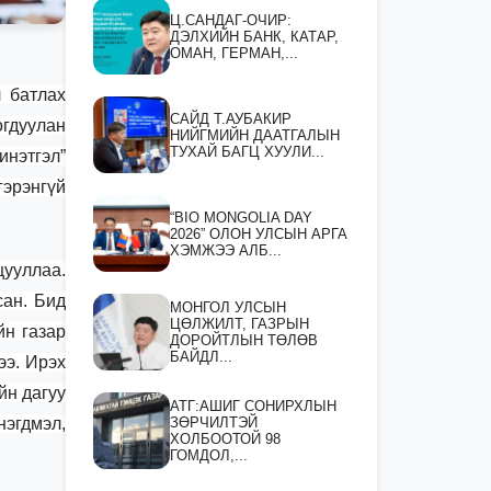
Ц.САНДАГ-ОЧИР:
ДЭЛХИЙН БАНК, КАТАР,
ОМАН, ГЕРМАН,...
л батлах
САЙД Т.АУБАКИР
огдуулан
НИЙГМИЙН ДААТГАЛЫН
ТУХАЙ БАГЦ ХУУЛИ...
инэтгэл”
эрэнгүй
“BIO MONGOLIA DAY
2026” ОЛОН УЛСЫН АРГА
ХЭМЖЭЭ АЛБ...
цууллаа.
сан. Бид
МОНГОЛ УЛСЫН
ЦӨЛЖИЛТ, ГАЗРЫН
йн газар
ДОРОЙТЛЫН ТӨЛӨВ
БАЙДЛ...
ээ. Ирэх
йн дагуу
АТГ:АШИГ СОНИРХЛЫН
нэгдмэл,
ЗӨРЧИЛТЭЙ
ХОЛБООТОЙ 98
ГОМДОЛ,...