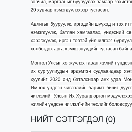
зөрчил, маргааныг бууруулах замаар зохисто
20 хувиар нэмэгдүүлэхээр тусгасан.
Авлигыг бууруулж, иргэдийн шүүхэд итгэх итг
нэмэгдүүлж, батлан хамгаалах, үндэсний с
хэрэгжүүлж, иргэн төвтэй үйлчилгээг бүрдүү
холбогдох арга хэмжээнүүдийг тусгасан байна
Монгол Улсыг хөгжүүлэх таван жилийн үндсэ
их сургуулиудын эрдэмтэн судлаачдаар хэл
хуулийг 2020 онд баталснаар анх удаа Мон
Өмнөх үндсэн чиглэлийн баримт бичиг дуус
чиглэлийг Улсын Их Хуралд өргөн мэдүүлэхээ
жилийн үндсэн чиглэл”-ийн төслийг боловсру
НИЙТ СЭТГЭГДЭЛ (0)