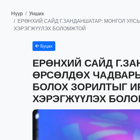
Нүүр
Унших
ЕРӨНХИЙ САЙД Г.ЗАНДАНШАТАР: МОНГОЛ УЛС
ХЭРЭГЖҮҮЛЭХ БОЛОМЖТОЙ
Буцах
ЕРӨНХИЙ САЙД Г.З
ӨРСӨЛДӨХ ЧАДВАРЫ
БОЛОХ ЗОРИЛТЫГ И
ХЭРЭГЖҮҮЛЭХ БОЛ