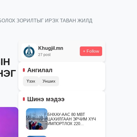
БОЛОХ ЗОРИЛТЫГ ИРЭХ ТАВАН ЖИЛД
Khugjil.mn
+ Follow
27 post
ЫН
Ангилал
НЭГ
Үзэх
Унших
Шинэ мэдээ
БНХАУ-ААС 80 МВТ
ЦАХИЛГААН ЭРЧИМ ХҮЧ
ИМПОРТЛОХ 220...