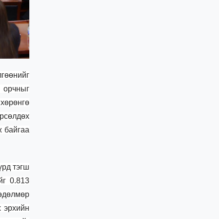
лгөөнийг
 орчныг
 хөрөнгө
өрсөлдөх
ж байгаа
үрд тэгш
йг 0.813
хөдөлмөр
х эрхийн