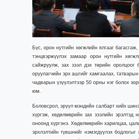
Б
үс, орон нутгийн хөгжлийн ялгааг багасгаж
тэнцвэржүүлэх замаар орон нутгийн хөгжл
сайжруулж, зах зээл дэх төрийн оролцоог б
оруулагчийн эрх ашгийг хамгаалах, татвары
чадварын үзүүлэлтээр 50 орны нэг болох зо
юм.
Боловсрол, эрүүл мэндийн салбарт хийх шинэ
хүргэж, хөдөлмөрийн зах зээлийн эрэлтэд н
оноонд хүргэнэ. Хөдөлмөрийн харилцаа, цал
эрхлэлтийн түвшнийг нэмэгдүүлэх бодлогыг 