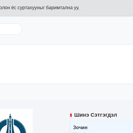
болон ёс суртахууныг баримтална уу.
Шинэ Сэтгэгдэл
Зочин