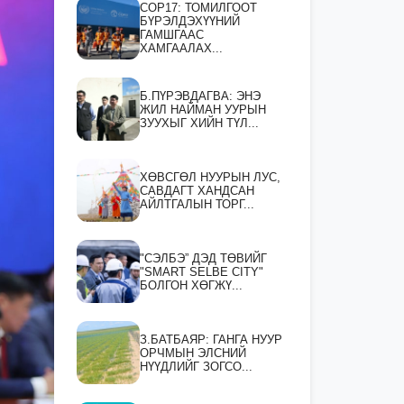
СOP17: ТОМИЛГООТ
БҮРЭЛДЭХҮҮНИЙ
ГАМШГААС
ХАМГААЛАХ...
Б.ПҮРЭВДАГВА: ЭНЭ
ЖИЛ НАЙМАН УУРЫН
ЗУУХЫГ ХИЙН ТҮЛ...
ХӨВСГӨЛ НУУРЫН ЛУС,
САВДАГТ ХАНДСАН
АЙЛТГАЛЫН ТОРГ...
"СЭЛБЭ” ДЭД ТӨВИЙГ
"SMART SELBE CITY"
БОЛГОН ХӨГЖҮ...
З.БАТБАЯР: ГАНГА НУУР
ОРЧМЫН ЭЛСНИЙ
НҮҮДЛИЙГ ЗОГСО...