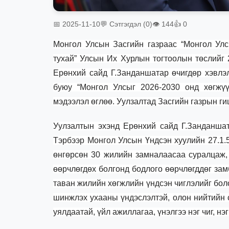
📅 2025-11-10
💬 Сэтгэгдэл (0)
👁 144
👍 0
Монгол Улсын Засгийн газраас “Монгол Улс
тухай” Улсын Их Хурлын тогтоолын төслийг 
Ерөнхий сайд Г.Занданшатар ө
чигдөр
хэвлэл
буюу “Монгол Улсыг 2026-2030 онд хөгжүү
мэдээлэл өглөө. Уулзалтад Засгийн газрын ги
Уулзалтын эхэнд Ерөнхий сайд Г.Занданшат
Тэрбээр Монгол Улсын Үндсэн хуулийн 27.1.5
өнгөрсөн 30 жилийн замналаасаа суралцаж,
өөрчлөгдөх болгонд бодлого өөрчлөгддөг зам
таван жилийн хөгжлийн үндсэн чиглэлийг бол
шинжлэх ухааны үндэслэлтэй, олон нийтийн 
уялдаатай, үйл ажиллагаа, үнэлгээ нэг чиг, н