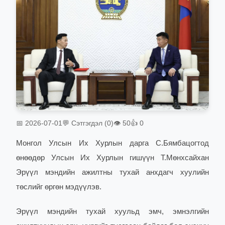
📅 2026-07-01
💬 Сэтгэгдэл (0)
👁 50
👍 0
Монгол Улсын Их Хурлын дарга С.Бямбацогтод
өнөөдөр Улсын Их Хурлын гишүүн Т.Мөнхсайхан
Эрүүл мэндийн ажилтны тухай анхдагч хуулийн
төслийг өргөн мэдүүлэв.
Эрүүл мэндийн тухай хуульд эмч, эмнэлгийн