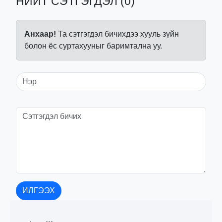
НИЙТ СЭТГЭГДЭЛ (0)
Анхаар!
Та сэтгэгдэл бичихдээ хууль зүйн
болон ёс суртахууныг баримтална уу.
ИЛГЭЭХ