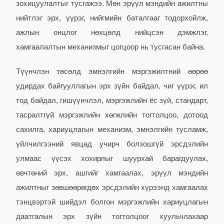
зохицуулалтыг тусгажээ. Мөн эрүүл мэндийн ажилтны
нийтлэг эрх, үүрэг, нийгмийн баталгааг тодорхойлж,
ажлын онцлог нөхцөлд нийцсэн дэмжлэг,
хамгаалалтын механизмыг цогцоор нь тусгасан байна.
Түүнчлэн төсөлд эмнэлгийн мэргэжилтний өөрөө
удирдах байгууллагын эрх зүйн байдал, чиг үүрэг, ил
тод байдал, гишүүнчлэл, мэргэжлийн ёс зүй, стандарт,
тасралтгүй мэргэжлийн хөгжлийн тогтолцоо, дотоод
сахилга, хариуцлагын механизм, эмнэлгийн тусламж,
үйлчилгээний явцад учирч болзошгүй эрсдэлийн
улмаас үүсэх хохирлыг шуурхай барагдуулах,
өвчтөний эрх, ашгийг хамгаалах, эрүүл мэндийн
ажилтныг зөвшөөрөгдөх эрсдэлийн хүрээнд хамгаалах
тэнцвэртэй шийдэл болгон мэргэжлийн хариуцлагын
даатгалын эрх зүйн тогтолцоог хуульчлахаар