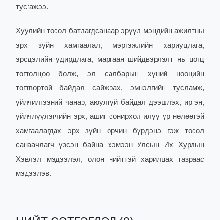
тусгажээ.
Хуулийн төсөл батлагдсанаар эрүүл мэндийн ажилтны
эрх зүйн хамгаалал, мэргэжлийн хариуцлага,
эрсдэлийн удирдлага, маргаан шийдвэрлэлт нь цогц
тогтолцоо болж, эл салбарын хүний нөөцийн
тогтвортой байдал сайжрах, эмнэлгийн тусламж,
үйлчилгээний чанар, аюулгүй байдал дээшлэх, иргэн,
үйлчлүүлэгчийн эрх, ашиг сонирхол илүү үр нөлөөтэй
хамгаалагдах эрх зүйн орчин бүрдэнэ гэж төсөл
санаачлагч үзсэн байна хэмээн Улсын Их Хурлын
Хэвлэл мэдээлэл, олон нийттэй харилцах газраас
мэдээлэв.