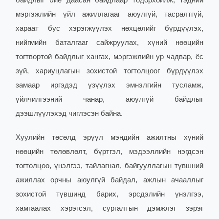
байдлыг бие даасан байдлаар тодорхойлж, тэдний
мэргэжлийн үйл ажиллагааг аюулгүй, тасралтгүй,
хараат бус хэрэгжүүлэх нөхцөлийг бүрдүүлэх,
нийгмийн баталгааг сайжруулах, хүний нөөцийн
тогтвортой байдлыг хангах, мэргэжлийн ур чадвар, ёс
зүй, хариуцлагын зохистой тогтолцоог бүрдүүлэх
замаар иргэдэд үзүүлэх эмнэлгийн тусламж,
үйлчилгээний чанар, аюулгүй байдлыг
дээшлүүлэхэд чиглэсэн байна.
Хуулийн төсөлд эрүүл мэндийн ажилтны хүний
нөөцийн төлөвлөлт, бүртгэл, мэдээллийн нэгдсэн
тогтолцоо, үнэлгээ, тайлагнал, байгууллагын түвшний
ажиллах орчны аюулгүй байдал, ажлын ачааллыг
зохистой түвшинд барих, эрсдэлийн үнэлгээ,
хамгаалах хэрэгсэл, сургалтын дэмжлэг зэрэг