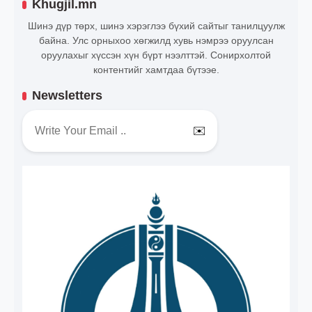
Khugjil.mn
Шинэ дүр төрх, шинэ хэрэглээ бүхий сайтыг танилцуулж
байна. Улс орныхоо хөгжилд хувь нэмрээ оруулсан
оруулахыг хүссэн хүн бүрт нээлттэй. Сонирхолтой
контентийг хамтдаа бүтээе.
Newsletters
✉️