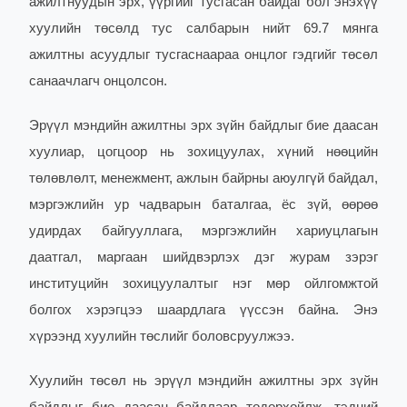
ажилтнуудын эрх, үүргийг тусгасан байдаг бол энэхүү
хуулийн төсөлд тус салбарын нийт 69.7 мянга
ажилтны асуудлыг тусгаснаараа онцлог гэдгийг төсөл
санаачлагч онцолсон.
Эрүүл мэндийн ажилтны эрх зүйн байдлыг бие даасан
хуулиар, цогцоор нь зохицуулах, хүний нөөцийн
төлөвлөлт, менежмент, ажлын байрны аюулгүй байдал,
мэргэжлийн ур чадварын баталгаа, ёс зүй, өөрөө
удирдах байгууллага, мэргэжлийн хариуцлагын
даатгал, маргаан шийдвэрлэх дэг журам зэрэг
институцийн зохицуулалтыг нэг мөр ойлгомжтой
болгох хэрэгцээ шаардлага үүссэн байна. Энэ
хүрээнд хуулийн төслийг боловсруулжээ.
Хуулийн төсөл нь эрүүл мэндийн ажилтны эрх зүйн