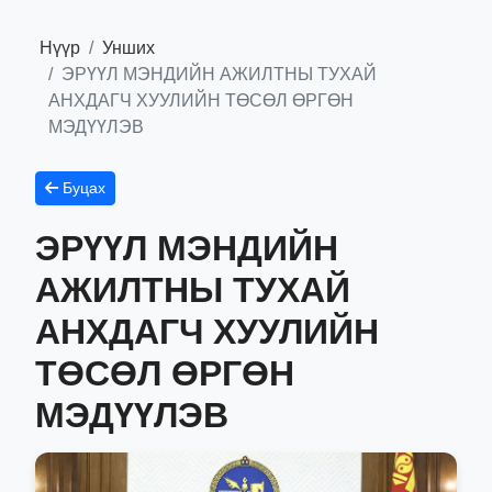
Нүүр
Унших
ЭРҮҮЛ МЭНДИЙН АЖИЛТНЫ ТУХАЙ
АНХДАГЧ ХУУЛИЙН ТӨСӨЛ ӨРГӨН
МЭДҮҮЛЭВ
Буцах
ЭРҮҮЛ МЭНДИЙН
АЖИЛТНЫ ТУХАЙ
АНХДАГЧ ХУУЛИЙН
ТӨСӨЛ ӨРГӨН
МЭДҮҮЛЭВ