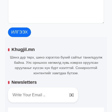
ИЛГЭЭХ
Khugjil.mn
Шинэ дүр төрх, шинэ хэрэглээ бүхий сайтыг танилцуулж
байна. Улс орныхоо хөгжилд хувь нэмрээ оруулсан
оруулахыг хүссэн хүн бүрт нээлттэй. Сонирхолтой
контентийг хамтдаа бүтээе.
Newsletters
✉️