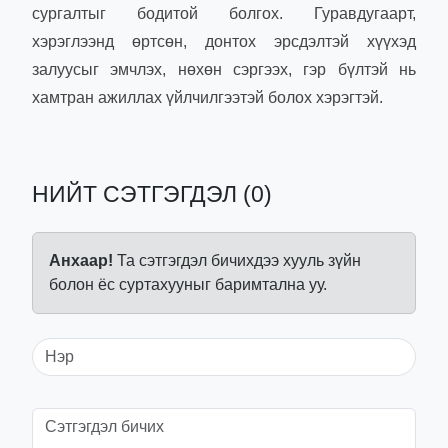
сургалтыг бодитой болгох. Гуравдугаарт,
хэрэглээнд өртсөн, донтох эрсдэлтэй хүүхэд
залуусыг эмчлэх, нөхөн сэргээх, гэр бүлтэй нь
хамтран ажиллах үйлчилгээтэй болох хэрэгтэй.
НИЙТ СЭТГЭГДЭЛ (0)
Анхаар!
Та сэтгэгдэл бичихдээ хууль зүйн
болон ёс суртахууныг баримтална уу.