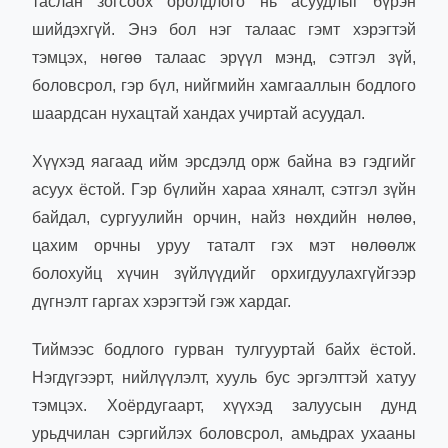
таслан зогсоох оролдлого нь асуудлыг бүрэн
шийдэхгүй. Энэ бол нэг талаас гэмт хэрэгтэй
тэмцэх, нөгөө талаас эрүүл мэнд, сэтгэл зүй,
боловсрол, гэр бүл, нийгмийн хамгааллын бодлого
шаардсан нухацтай хандах учиртай асуудал.
Хүүхэд яагаад ийм эрсдэлд орж байна вэ гэдгийг
асуух ёстой. Гэр бүлийн хараа хяналт, сэтгэл зүйн
байдал, сургуулийн орчин, найз нөхдийн нөлөө,
цахим орчны уруу таталт гэх мэт нөлөөлж
болохуйц хүчин зүйлүүдийг орхигдуулахгүйгээр
дүгнэлт гаргах хэрэгтэй гэж хардаг.
Тиймээс бодлого гурван тулгууртай байх ёстой.
Нэгдүгээрт, нийлүүлэлт, хууль бус эргэлттэй хатуу
тэмцэх. Хоёрдугаарт, хүүхэд залуусын дунд
урьдчилан сэргийлэх боловсрол, амьдрах ухааны