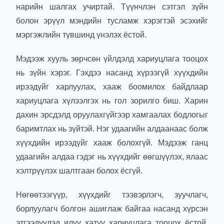
нарийн шалгах учиртай. Түүнчлэн сэтгэл зүйн
болон эрүүл мэндийн тусламж хэрэгтэй эсэхийг
мэргэжлийн түвшинд үнэлэх ёстой.
Мэдээж хууль зөрчсөн үйлдэлд хариуцлага тооцох
нь зүйн хэрэг. Гэхдээ насанд хүрээгүй хүүхдийн
ирээдүйг харлуулах, хааж боомилох байдлаар
хариуцлага хүлээлгэх нь гол зорилго биш. Харин
дахин эрсдэлд оруулахгүйгээр хамгаалах бодлогыг
баримтлах нь зүйтэй. Нэг удаагийн алдаанаас болж
хүүхдийн ирээдүйг хааж болохгүй. Мэдээж ганц
удаагийн алдаа гэдэг нь хүүхдийг өөгшүүлэх, ялаас
хэлтрүүлэх шалтгаан болох ёсгүй.
Нөгөөтээгүүр, хүүхдийг тээвэрлэгч, зуучлагч,
борлуулагч болгон ашиглаж байгаа насанд хүрсэн
этгээдүүдэд илүү хатуу хариуцлага тооцох ёстой.