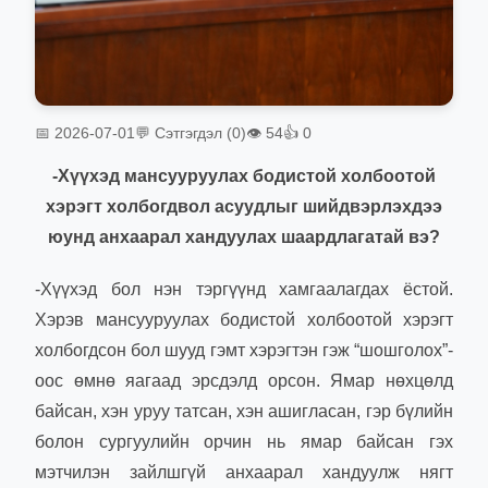
📅 2026-07-01
💬 Сэтгэгдэл (0)
👁 54
👍 0
-Хүүхэд мансууруулах бодистой холбоотой
хэрэгт холбогдвол асуудлыг шийдвэрлэхдээ
юунд анхаарал хандуулах шаардлагатай вэ?
-Хүүхэд бол нэн тэргүүнд хамгаалагдах ёстой.
Хэрэв мансууруулах бодистой холбоотой хэрэгт
холбогдсон бол шууд гэмт хэрэгтэн гэж “шошголох”-
оос өмнө яагаад эрсдэлд орсон. Ямар нөхцөлд
байсан, хэн уруу татсан, хэн ашигласан, гэр бүлийн
болон сургуулийн орчин нь ямар байсан гэх
мэтчилэн зайлшгүй анхаарал хандуулж нягт