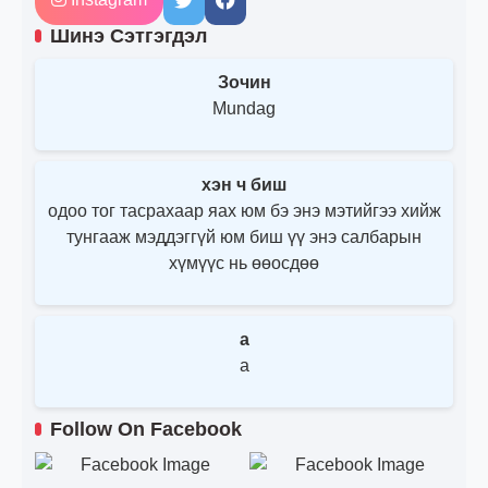
Шинэ Сэтгэгдэл
Зочин
Mundag
хэн ч биш
одоо тог тасрахаар яах юм бэ энэ мэтийгээ хийж
тунгааж мэддэггүй юм биш үү энэ салбарын
хүмүүс нь өөосдөө
a
a
Follow On Facebook