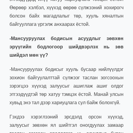
Өөрөөр хэлбэл, хүүхэд өөрөө сүлжээний хохирогч
болсон байх магадлалыг төр, хууль хяналтын
байгууллага үргэлж анхаарах ёстой.
-
Мансууруулах бодисын асуудлыг зөвхөн
эрүүгийн бодлогоор шийд
вэрл
эх
нь зөв
шийдэл мөн үү
?
-Мансууруулах бодисыг хууль бусаар нийлүүлдэг
зохион байгуулалттай сүлжээг таслан зогсоохын
зэрэгцээ хүүхэд залуусыг ашиглаж ашиг олдог
этгээдүүдтэй төр хатуу тэмцэх ёстой. Манай улсын
хувьд энэ тал дээр хариуцлага сул байж болохгүй.
Гэхдээ хэрэглээний эрсдэлд орсон хүүхэд,
залуусыг зөвхөн ял шийтгэл оногдуулах замаар