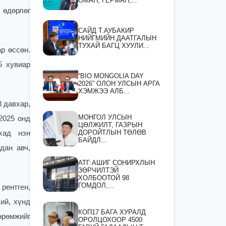
ОМАН, ГЕРМАН,...
 өдөрлөг
САЙД Т.АУБАКИР
НИЙГМИЙН ДААТГАЛЫН
ТУХАЙ БАГЦ ХУУЛИ...
р өссөн.
5 хувиар
“BIO MONGOLIA DAY
2026” ОЛОН УЛСЫН АРГА
ХЭМЖЭЭ АЛБ...
 давхар,
МОНГОЛ УЛСЫН
2025 онд
ЦӨЛЖИЛТ, ГАЗРЫН
ДОРОЙТЛЫН ТӨЛӨВ
хад нэн
БАЙДЛ...
дан авч,
АТГ:АШИГ СОНИРХЛЫН
ЗӨРЧИЛТЭЙ
ХОЛБООТОЙ 98
ГОМДОЛ,...
рентген,
ий, хүнд
КОП17 БАГА ХУРАЛД
өрөмжийг
ОРОЛЦОХООР 4500