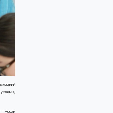
эмжээний
тусламж,
т туссан