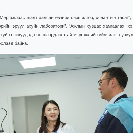
Мэргэжлээс шалтгаалсан өвчний оношилгоо, хяналтын тасаг”, 
өрийн эрүүл ахуйн лаборатори”, “Ажлын хувцас хамгаалах, хэ
ахуйн нэгжүүдэд нэн шаардлагатай мэргэжлийн үйлчилгээ үзүүлэ
эхлээд байна.