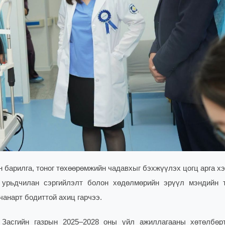
 барилга, тоног төхөөрөмжийн чадавхыг бэхжүүлэх цогц арга х
н урьдчилан сэргийлэлт болон хөдөлмөрийн эрүүл мэндийн 
чанарт бодиттой ахиц гарчээ.
Засгийн газрын 2025–2028 оны үйл ажиллагааны хөтөлбөр