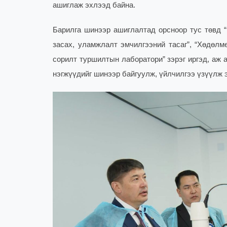
ашиглаж эхлээд байна.
Барилга шинээр ашиглалтад орсноор тус төвд “
засах, уламжлалт эмчилгээний тасаг”, “Хөдөлм
сорилт туршилтын лаборатори” зэрэг иргэд, аж 
нэгжүүдийг шинээр байгуулж, үйлчилгээ үзүүлж 