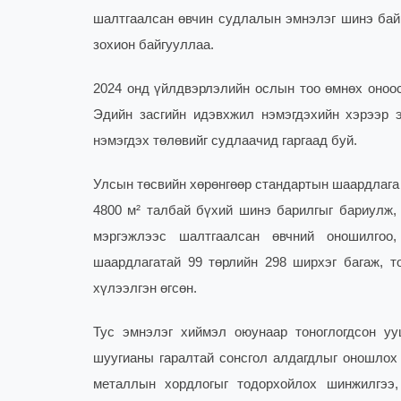
шалтгаалсан өвчин судлалын эмнэлэг шинэ байр
зохион байгууллаа.
2024 онд үйлдвэрлэлийн ослын тоо өмнөх оноос
Эдийн засгийн идэвхжил нэмэгдэхийн хэрээр 
нэмэгдэх төлөвийг судлаачид гаргаад буй.
Улсын төсвийн хөрөнгөөр стандартын шаардлага 
4800 м² талбай бүхий шинэ барилгыг бариулж,
мэргэжлээс шалтгаалсан өвчний оношилгоо
шаардлагатай 99 төрлийн 298 ширхэг багаж, т
хүлээлгэн өгсөн.
Тус эмнэлэг хиймэл оюунаар тоноглогдсон уу
шуугианы гаралтай сонсгол алдагдлыг оношлох 
металлын хордлогыг тодорхойлох шинжилгээ,