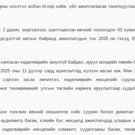
ны нээлтээ албан ёсоор хийж, үйл ажиллагаагаа танилцуулах
 2 дахин, мэргэжлээс шалтгаалсан өвчний тохиолдол 43 хувиа
эрсдэлтэй ажлын байранд ажиллагсдын тоо 2035 он гэхэд 3
хангасан хөдөлмөрийн аюулгүй байдал, эрүүл мэндийн төвийн 8
 2025 оны 11 дүгээр сард ашиглалтад хүлээн авсан юм. Мөн 
, сэргээн засах эмчилгээ, хөдөлмөрийн нөхцөлийг судла
оног төхөөрөмжийг улсын төсвийн хөрөнгө оруулалтаар худал
шги тоосжих өвчний оношилгоо хийх суурин болон дижитал 
аудиометр багаж, хэвийн бус нөхцөлд ажиллагчдад угаарын х
 хөдөлмөрийн нөхцөлийн хэмжилт, судалгааны багаж, төхө