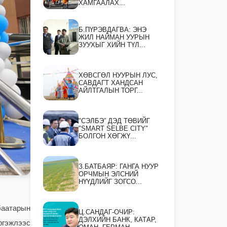
ХАМГААЛАХ...
Б.ПҮРЭВДАГВА: ЭНЭ
ЖИЛ НАЙМАН УУРЫН
ЗУУХЫГ ХИЙН ТҮЛ...
ХӨВСГӨЛ НУУРЫН ЛУС,
САВДАГТ ХАНДСАН
АЙЛТГАЛЫН ТОРГ...
"СЭЛБЭ” ДЭД ТӨВИЙГ
"SMART SELBE CITY"
БОЛГОН ХӨГЖҮ...
З.БАТБАЯР: ГАНГА НУУР
ОРЧМЫН ЭЛСНИЙ
НҮҮДЛИЙГ ЗОГСО...
баатарын
Ц.САНДАГ-ОЧИР:
ДЭЛХИЙН БАНК, КАТАР,
ргэжлээс