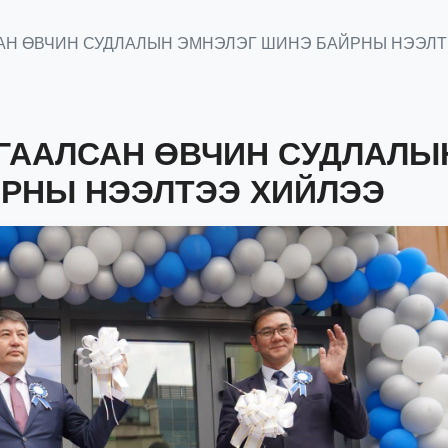
Н ӨВЧИН СУДЛАЛЫН ЭМНЭЛЭГ ШИНЭ БАЙРНЫ НЭЭЛ
ГААЛСАН ӨВЧИН СУДЛАЛЫ
РНЫ НЭЭЛТЭЭ ХИЙЛЭЭ