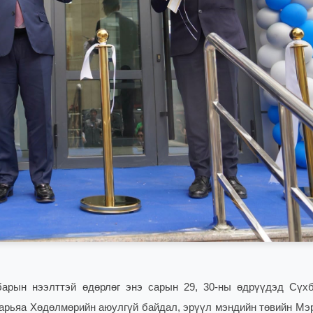
барын нээлттэй өдөрлөг энэ сарын 29, 30-ны өдрүүдэд Сүх
арьяа Хөдөлмөрийн аюулгүй байдал, эрүүл мэндийн төвийн Мэ