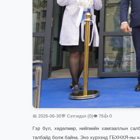
📅 2026-06-30
💬 Сэтгэгдэл (0)
👁 76
👍 0
Гэр бүл, хөдөлмөр, нийгмийн хамгааллын сал
талбайд болж байна. Энэ хүрээнд ГБХНХЯ-ны х