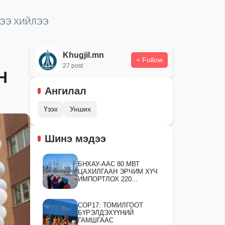
ТЭЭ ХИЙЛЭЭ
Khugjil.mn
+ Follow
27 post
Н
Ангилал
Үзэх
Унших
Шинэ мэдээ
БНХАУ-ААС 80 МВТ
ЦАХИЛГААН ЭРЧИМ ХҮЧ
ИМПОРТЛОХ 220...
СOP17: ТОМИЛГООТ
БҮРЭЛДЭХҮҮНИЙ
ГАМШГААС