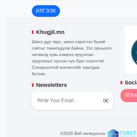
ИЛГЭЭХ
Khugjil.mn
Шинэ дүр төрх, шинэ хэрэглээ бүхий
сайтыг танилцуулж байна. Улс орныхоо
хөгжилд хувь нэмрээ оруулсан
оруулахыг хүссэн хүн бүрт нээлттэй.
Сонирхолтой контентийг хамтдаа
бүтээе.
Soci
Newsletters
Ins
✉️
©2025 Вэб хөгжүүлсэн