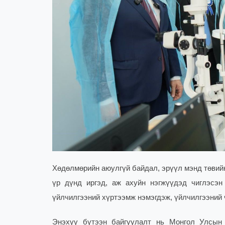
Хөдөлмөрийн аюулгүй байдал, эрүүл мэнд төвийн
үр дүнд иргэд, аж ахуйн нэгжүүдэд чиглэсэ
үйлчилгээний хүртээмж нэмэгдэж, үйлчилгээний 
Энэхүү бүтээн байгуулалт нь Монгол Улсын 