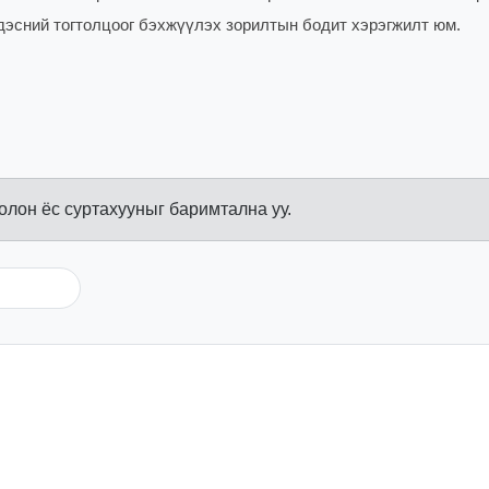
дэсний тогтолцоог бэхжүүлэх зорилтын бодит хэрэгжилт юм.
болон ёс суртахууныг баримтална уу.