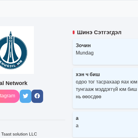
Шинэ Сэтгэгдэл
Зочин
Mundag
хэн ч биш
одоо тог тасрахаар яах юм
al Network
тунгааж мэддэггүй юм биш
tagram
нь өөосдөө
a
a
Tsast solution LLC