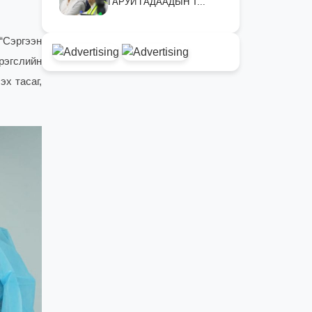
ГАРУЙ ГАДААДЫН Т...
“Сэргээн
рэгслийн
х тасаг,