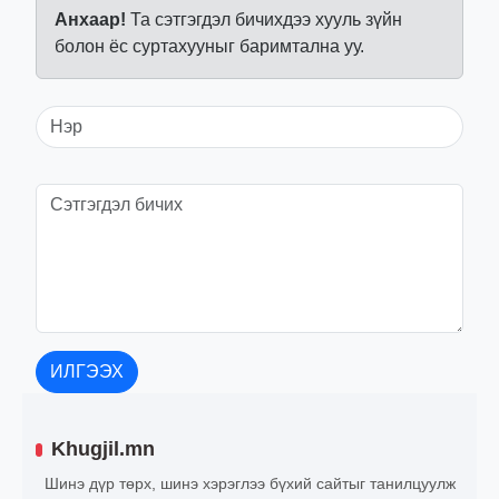
Анхаар!
Та сэтгэгдэл бичихдээ хууль зүйн
болон ёс суртахууныг баримтална уу.
ИЛГЭЭХ
Khugjil.mn
Шинэ дүр төрх, шинэ хэрэглээ бүхий сайтыг танилцуулж