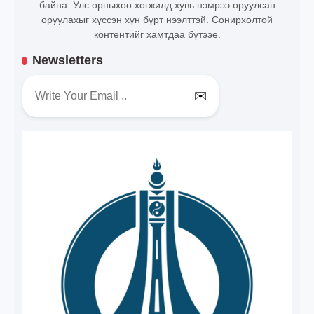
байна. Улс орныхоо хөгжилд хувь нэмрээ оруулсан
оруулахыг хүссэн хүн бүрт нээлттэй. Сонирхолтой
контентийг хамтдаа бүтээе.
Newsletters
✉️