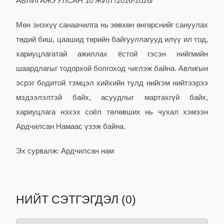
АВЛИГАЖУУЛСАН 10 ЖИЛ
/2016-2026/
Мөн энэхүү санаачилга нь зөвхөн өнгөрснийг сануулах
төдий биш, цаашид төрийн байгууллагууд илүү ил тод,
хариуцлагатай ажиллах ёстой гэсэн нийгмийн
шаардлагыг тодорхой болгоход чиглэж байна. Авлигын
эсрэг бодитой тэмцэл хийхийн тулд нийгэм нийтээрээ
мэдээлэлтэй байх, асуудлыг мартахгүй байх,
хариуцлага нэхэх соёл төлөвших нь чухал хэмээн
Ардчилсан Намаас үзэж байна.
Эх сурвалж: Ардчилсан нам
НИЙТ СЭТГЭГДЭЛ (0)