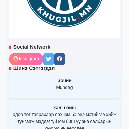
Social Network
Instagram
Шинэ Сэтгэгдэл
Зочин
Mundag
хэн ч биш
одоо тог тасрахаар яах юм бэ энэ мэтийгээ хийж
тунгааж мэддэггүй юм биш үү энэ салбарын
хүмүүс нь өөосдөө