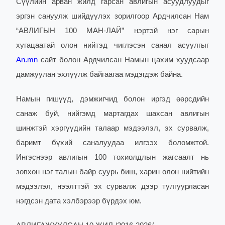
Сүүлийн арван
жилд гарсан авлигын асуудлуудыг
эргэн сануулж шийдүүлэх зорилгоор Ардчилсан Нам
“АВЛИГЫН 100 МАН-ЛАЙ” нэртэй нэг сарын
хугацаатай олон нийтэд чиглэсэн санал асуулгыг
An.mn
сайт болон Ардчилсан Намын цахим хуудсаар
дамжуулан эхлүүлж байгаагаа мэдэгдэж байна.
Намын гишүүд, дэмжигчид болон иргэд өөрсдийн
санаж буй, нийгэмд мартагдах шахсан авлигын
шинжтэй хэргүүдийн талаар мэдээлэл, эх сурвалж,
баримт бүхий саналуудаа илгээх боломжтой.
Ингэснээр авлигын 100 тохиолдлын жагсаалт нь
зөвхөн нэг талын байр суурь биш, харин олон нийтийн
мэдээлэл, нээлттэй эх сурвалж дээр тулгуурласан
нэгдсэн дата хэлбэрээр бүрдэх юм.