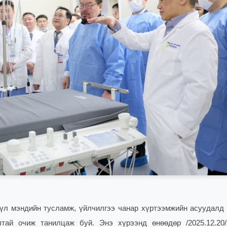
үл мэндийн тусламж, үйлчилгээ чанар хүртээмжийн асуудалд 
тай очиж танилцаж буй. Энэ хүрээнд өнөөдөр /2025.12.20