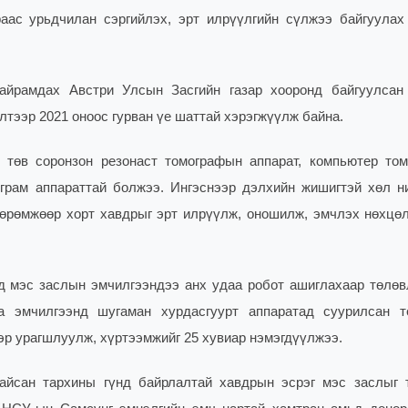
аас урьдчилан сэргийлэх, эрт илрүүлгийн сүлжээ байгуулах
Найрамдах Австри Улсын Засгийн газар хооронд байгуулсан
лтээр 2021 оноос гурван үе шаттай хэрэгжүүлж байна.
төв соронзон резонаст томографын аппарат, компьютер то
ограм аппараттай болжээ. Ингэснээр дэлхийн жишигтэй хөл н
өөрөмжөөр хорт хавдрыг эрт илрүүлж, оношилж, эмчлэх нөхцө
д мэс заслын эмчилгээндээ анх удаа робот ашиглахаар төлөв
а эмчилгээнд шугаман хурдасгуурт аппаратад суурилсан т
ээр урагшлуулж, хүртээмжийг 25 хувиар нэмэгдүүлжээ.
айсан тархины гүнд байрлалтай хавдрын эсрэг мэс заслыг 