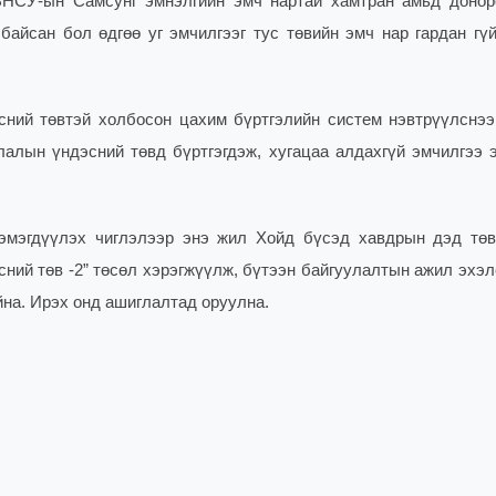
БНСУ-ын Самсунг эмнэлгийн эмч нартай хамтран амьд донор
айсан бол өдгөө уг эмчилгээг тус төвийн эмч нар гардан гүй
сний төвтэй холбосон цахим бүртгэлийн систем нэвтрүүлснээ
алын үндэсний төвд бүртгэгдэж, хугацаа алдахгүй эмчилгээ 
нэмэгдүүлэх чиглэлээр энэ жил Хойд бүсэд хавдрын дэд төв
ний төв -2” төсөл хэрэгжүүлж, бүтээн байгуулалтын ажил эхэл
йна. Ирэх онд ашиглалтад оруулна.