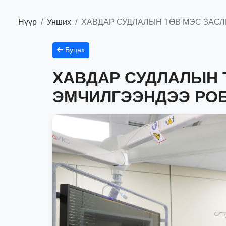
Нүүр
Унших
ХАВДАР СУДЛАЛЫН ТӨВ МЭС ЗАС
Буцах
ХАВДАР СУДЛАЛЫН 
ЭМЧИЛГЭЭНДЭЭ РО