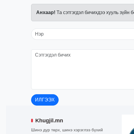
Анхаар!
Та сэтгэгдэл бичихдээ хууль зүйн 
ИЛГЭЭХ
Khugjil.mn
Шинэ дүр төрх, шинэ хэрэглээ бүхий