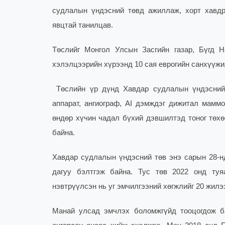
судлалын үндэсний төвд ажиллаж, хорт хавдр
явцтай танилцав.
Төслийг Монгол Улсын Засгийн газар, Бүгд 
хэлэлцээрийн хүрээнд 10 сая еврогийн санхүүжи
Төслийн үр дүнд Хавдар судлалын үндэсний 
аппарат, ангиограф, AI дэмждэг дижитал мамм
өндөр хүчин чадал бүхий дэвшилтэд тоног төх
байна.
Хавдар судлалын үндэсний төв энэ сарын 28-н
дагуу бэлтгэж байна. Тус төв 2022 онд туя
нэвтрүүлсэн нь уг эмчилгээний хөгжлийг 20 жил
Манай улсад эмчлэх боломжгүйд тооцогдож б