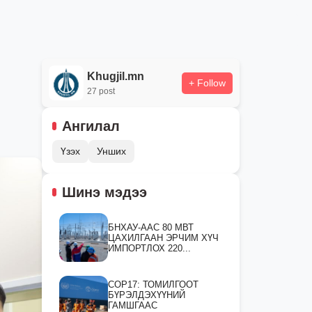
Khugjil.mn
+ Follow
27 post
Ангилал
Үзэх
Унших
Шинэ мэдээ
БНХАУ-ААС 80 МВТ
ЦАХИЛГААН ЭРЧИМ ХҮЧ
ИМПОРТЛОХ 220...
СOP17: ТОМИЛГООТ
БҮРЭЛДЭХҮҮНИЙ
ГАМШГААС