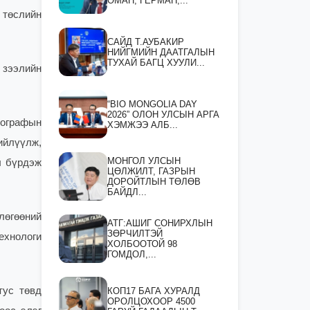
ОМАН, ГЕРМАН,...
 төслийн
САЙД Т.АУБАКИР
НИЙГМИЙН ДААТГАЛЫН
ТУХАЙ БАГЦ ХУУЛИ...
 зээлийн
“BIO MONGOLIA DAY
2026” ОЛОН УЛСЫН АРГА
мографын
ХЭМЖЭЭ АЛБ...
ийлүүлж,
МОНГОЛ УЛСЫН
л бүрдэж
ЦӨЛЖИЛТ, ГАЗРЫН
ДОРОЙТЛЫН ТӨЛӨВ
БАЙДЛ...
лөгөөний
АТГ:АШИГ СОНИРХЛЫН
ЗӨРЧИЛТЭЙ
ехнологи
ХОЛБООТОЙ 98
ГОМДОЛ,...
тус төвд
КОП17 БАГА ХУРАЛД
ОРОЛЦОХООР 4500