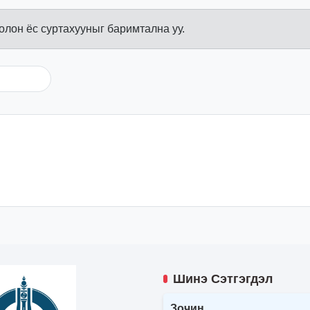
болон ёс суртахууныг баримтална уу.
Шинэ Сэтгэгдэл
Зочин