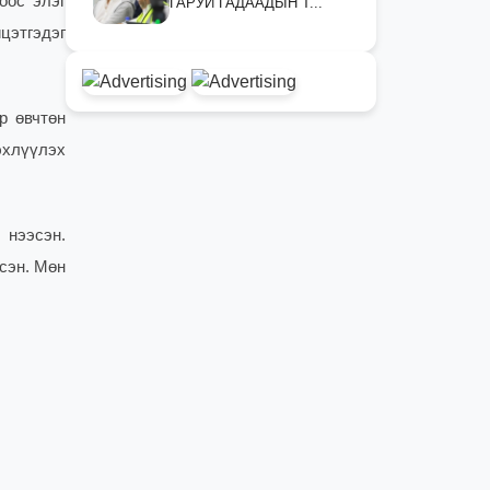
оос элэг
ГАРУЙ ГАДААДЫН Т...
цэтгэдэг
р өвчтөн
эхлүүлэх
 нээсэн.
сэн. Мөн