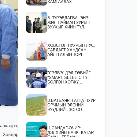
ХАМГААЛАХ...
Б.ПҮРЭВДАГВА: ЭНЭ
ЖИЛ НАЙМАН УУРЫН
ЗУУХЫГ ХИЙН ТҮЛ...
ХӨВСГӨЛ НУУРЫН ЛУС,
САВДАГТ ХАНДСАН
АЙЛТГАЛЫН ТОРГ...
"СЭЛБЭ” ДЭД ТӨВИЙГ
"SMART SELBE CITY"
БОЛГОН ХӨГЖҮ...
З.БАТБАЯР: ГАНГА НУУР
ОРЧМЫН ЭЛСНИЙ
НҮҮДЛИЙГ ЗОГСО...
анхаарч,
Ц.САНДАГ-ОЧИР:
ДЭЛХИЙН БАНК, КАТАР,
/ Хавдар