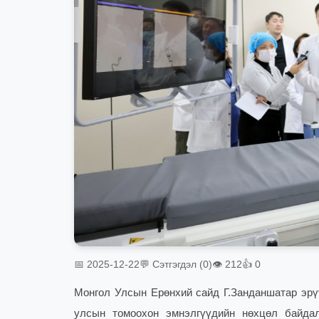
📅 2025-12-22
💬 Сэтгэгдэл (0)
👁 212
👍 0
Монгол Улсын Ерөнхий сайд Г.Занданшатар эрү
улсын томоохон эмнэлгүүдийн нөхцөл байдал