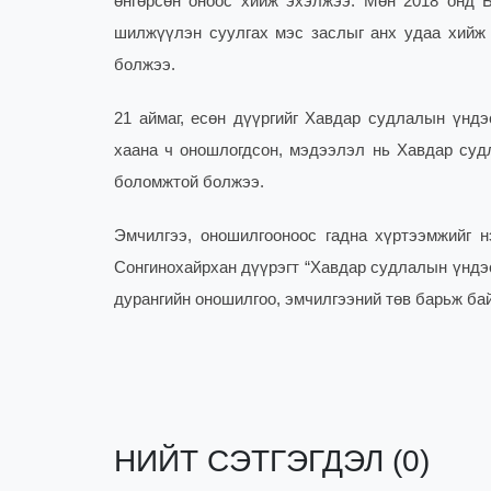
өнгөрсөн оноос хийж эхэлжээ. Мөн 2018 онд 
шилжүүлэн суулгах мэс заслыг анх удаа хийж б
болжээ.
21 аймаг, есөн дүүргийг Хавдар судлалын үндэ
хаана ч оношлогдсон, мэдээлэл нь Хавдар судл
боломжтой болжээ.
Эмчилгээ, оношилгооноос гадна хүртээмжийг 
Сонгинохайрхан дүүрэгт “Хавдар судлалын үндэс
дурангийн оношилгоо, эмчилгээний төв барьж ба
НИЙТ СЭТГЭГДЭЛ (0)