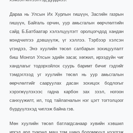
Дараа нь Улсын Их Хурлын гишүүн, Засгийн газрын
гишүүн, Байгаль орчин, уур амьсгалын өөрчлөлтийн
сайд Б.Батбаатар хэлэлцүүлэгт оролцогчдод хандан
мэндчилгээ дэвшүүлж, үг хэллээ. Тэрбээр хэлсэн
үгэндээ, Энэ хуулийн төсөл салбарын зохицуулалт
биш Монгол Улсын эдийн засаг, хөгжил, ирээдүйн чиг
хандлагыг тодорхойлох суурь баримт бичиг гэдгийг
тэмдэглээд уг хуулийн төсөл нь уур амьсгалын
өөрчлөлтийг сааруулах дасан зохицох бодлогыг
хэрэгжүүлэхээс гадна карбон зах зээл, ногоон
санхүүжилт, ил, тод тайлагналын нэг цэгт тогтолцоог
бүрдүүлэхэд чиглэж байна гэв.
Мөн хуулийн төсөл батлагдсанаар хувийн хэвшил
иргэд ард түмэнд маш том шинэ боломжууд нээгдэж