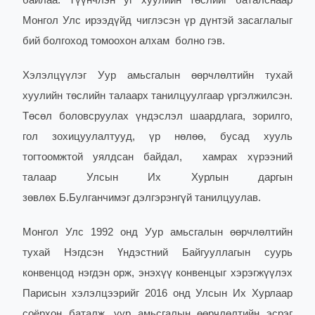
байлаа. Түүнчлэн уг хуулийн төслийг баталснаар
Монгол Улс ирээдүйд чиглэсэн үр дүнтэй засаглалыг
бий болгоход томоохон алхам болно гэв.
Хэлэлцүүлэг Уур амьсгалын өөрчлөлтийн тухай
хуулийн төслийн талаарх танилцуулгаар үргэлжилсэн.
Төсөл боловсруулах үндэслэл шаардлага, зорилго,
гол зохицуулалтууд, үр нөлөө, бусад хууль
тогтоомжтой уялдсан байдал, хамрах хүрээний
талаар Улсын Их Хурлын даргын
зөвлөх Б.Булганчимэг дэлгэрэнгүй танилцуулав.
Монгол Улс 1992 онд Уур амьсгалын өөрчлөлтийн
тухай Нэгдсэн Үндэстний Байгууллагын суурь
конвенцод нэгдэн орж, энэхүү конвенцыг хэрэгжүүлэх
Парисын хэлэлцээрийг 2016 онд Улсын Их Хурлаар
соёрхон баталж, уур амьсгалын өөрчлөлтийн эсрэг