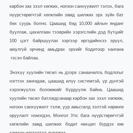
карбон зах зээл хөгжих, ногоон санхүүжилт тэлэх, бага
нүүрстөрөгчтэй хөгжлийн замд шилжих эрх зүйн бат
бөх суурь болно. Цаашид бид 10,000 айлын янданг
буулгаж, цахилгаан тээврийн хэрэгслийн дэд бүтцийг
100 цэгт байршуулах зэргээр иргэдийнхээ эрүүл,
аюулгүй орчинд амьдрах эрхийг бодитоор хангана
гэсэн байлаа.
Энэхүү хуулийн төсөл нь дээрх санаачилга, бодлогыг
нэгтгэн зангидаж, цаашид илүү системтэй, үр дүнтэй
хэрэгжүүлэх боломжийг бүрдүүлж байна. Цаашид
хуулийн төсөл батлагдсанаар карбон зах зээл хөгжиж,
ногоон санхүүжилт тэлж, уур амьсгалд ээлтэй хөрөнгө
оруулалт нэмэгдэн, Монгол Улс бага нүүрстөрөгчтэй
хөгжлийн замд шилжих бодит нөхцөл бүрдэх юм
хэмээн илгээлтэд дурджээ.