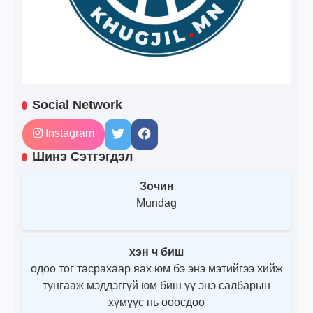
Social Network
Instagram
Шинэ Сэтгэгдэл
Зочин
Mundag
хэн ч биш
одоо тог тасрахаар яах юм бэ энэ мэтийгээ хийж
тунгааж мэддэггүй юм биш үү энэ салбарын
хүмүүс нь өөосдөө