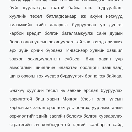
буйг дуулгахдаа таатай байна гэв. Тодруулбал,
хуулийн төсөл батлагдсанаар аж ахуйн нэгжүүд
хүлэмжийн хийн ялгарлыг бууруулсан үр дүнгээ
карбон кредит болгон баталгаажуулж сайн дурын
болон олон улсын зохицуулалттай зах зээлд арилжих
эрх зүйн орчин бүрдэнэ. Ингэснээр хувийн хэвшил
зөвхөн зохицуулалтын субъект биш харин уур
амьсгалын шийдлийн идэвхтэй оролцогч цаашлаад
шинэ орлогын эх үүсвэр бүрдүүлэгч болно гэж байлаа.
Энэхүү хуулийн төсөл нь зөвхөн эрсдэл бууруулах
зорилготой биш харин Монгол Улсыг олон улсын
карбон зах зээлд оролцогч улс болгох, уур амьсгалын
өөрчлөлтийг эдийн засгийн боломж болгон хуваарилах
стратегийн ач холбогдолтой гэдгийг салбарын сайд