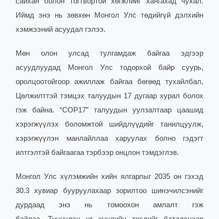
сайхан болон тогтвортой хөгжлийг хангахад чухал.
Иймд энэ нь зөвхөн Монгол Улс төдийгүй дэлхийн
хэмжээний асуудал гэлээ.
Мөн олон улсад тулгамдаж байгаа эдгээр
асуудлуудад Монгол Улс тодорхой байр суурь,
оролцоотойгоор ажиллаж байгаа бөгөөд тухайлбал,
Цөлжилттэй тэмцэх талуудын 17 дугаар хурал болох
гэж байна. “COP17” талуудын уулзалтаар цаашид
хэрэгжүүлэх боломжтой шийдлүүдийг танилцуулж,
хэрэгжүүлэн манлайллаа харуулах болно гэдэгт
илтгэлтэй байгаагаа тэрбээр онцлон тэмдэглэв.
Монгол Улс хүлэмжийн хийн ялгарлыг 2035 он гэхэд
30.3 хувиар бууруулахаар зорилтоо шинэчилсэнийг
дурдаад энэ нь томоохон амлалт гэж