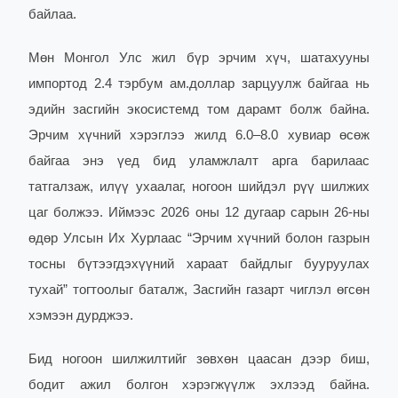
байлаа.
Мөн Монгол Улс жил бүр эрчим хүч, шатахууны
импортод 2.4 тэрбум ам.доллар зарцуулж байгаа нь
эдийн засгийн экосистемд том дарамт болж байна.
Эрчим хүчний хэрэглээ жилд 6.0–8.0 хувиар өсөж
байгаа энэ үед бид уламжлалт арга барилаас
татгалзаж, илүү ухаалаг, ногоон шийдэл рүү шилжих
цаг болжээ. Иймээс 2026 оны 12 дугаар сарын 26-ны
өдөр Улсын Их Хурлаас “Эрчим хүчний болон газрын
тосны бүтээгдэхүүний хараат байдлыг бууруулах
тухай” тогтоолыг баталж, Засгийн газарт чиглэл өгсөн
хэмээн дурджээ.
Бид ногоон шилжилтийг зөвхөн цаасан дээр биш,
бодит ажил болгон хэрэгжүүлж эхлээд байна.