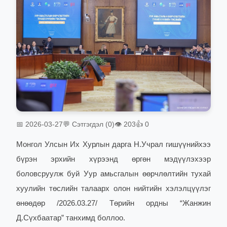
📅 2026-03-27
💬 Сэтгэгдэл (0)
👁 203
👍 0
Монгол Улсын Их Хурлын дарга Н.Учрал гишүүнийхээ
бүрэн эрхийн хүрээнд өргөн мэдүүлэхээр
боловсруулж буй Уур амьсгалын өөрчлөлтийн тухай
хуулийн төслийн талаарх олон нийтийн хэлэлцүүлэг
өнөөдөр /2026.03.27/ Төрийн ордны “Жанжин
Д.Сүхбаатар” танхимд боллоо.