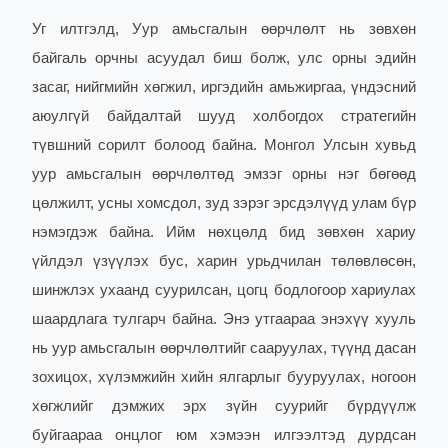
Уг илтгэлд, Уур амьсгалын өөрчлөлт нь зөвхөн
байгаль орчны асуудал биш болж, улс орны эдийн
засаг, нийгмийн хөгжил, иргэдийн амьжиргаа, үндэсний
аюулгүй байдалтай шууд холбогдох стратегийн
түвшний сорилт болоод байна. Монгол Улсын хувьд
уур амьсгалын өөрчлөлтөд эмзэг орны нэг бөгөөд
цөлжилт, усны хомсдол, зуд зэрэг эрсдэлүүд улам бүр
нэмэгдэж байна. Ийм нөхцөлд бид зөвхөн хариу
үйлдэл үзүүлэх бус, харин урьдчилан төлөвлөсөн,
шинжлэх ухаанд суурилсан, цогц бодлогоор хариулах
шаардлага тулгарч байна. Энэ утгаараа энэхүү хууль
нь уур амьсгалын өөрчлөлтийг сааруулах, түүнд дасан
зохицох, хүлэмжийн хийн ялгарлыг бууруулах, ногоон
хөгжлийг дэмжих эрх зүйн суурийг бүрдүүлж
буйгаараа онцлог юм хэмээн илгээлтэд дурдсан