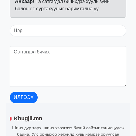
Анхаар!
Та сэтгэгдэл бичихдээ хууль зүйн
болон ёс суртахууныг баримтална уу.
ИЛГЭЭХ
Khugjil.mn
Шинэ дүр төрх, шинэ хэрэглээ бүхий сайтыг танилцуулж
байна. Улс орныхоо хөгжилд хувь нэмрээ оруулсан