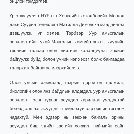
онцлон тэмдэглэв.
Үргэлжлүүлэн НҮБ-ын Хөгжлийн хөтөлбөрийн Монгол
дахь Суурин төлөөлөгч Матилда Димовска мэндчилгээ
дэвшүүлж, үг хэлэв. Тэрбээр Уур амьсгалын
өөрчлөлтийн тухай Монголын хамгийн анхны хуулийн
төслийн талаар олон нийтийн хэлэлцүүлэг зохион
байгуулж буйд болон үүний нэг хэсэг болж байгаадаа
талархаж байгаагаа илэрхийллээ.
Олон улсын хэмжээнд газрын доройтол цөлжилт,
биологийн олон янз байдлын алдагдал, уур амьсгалын
өөрчлөлт гэсэн гурван асуудал харилцан уялдаатай
бөгөөд аль нэг асуудлыг шийдэхгүйгээр оршин тогтнож
чадахгүй. Мөн эдгээр нь зөюхөн байгаль орчны
асуудал биш эдийн засгийн хөгжил, нийгмийн сайн