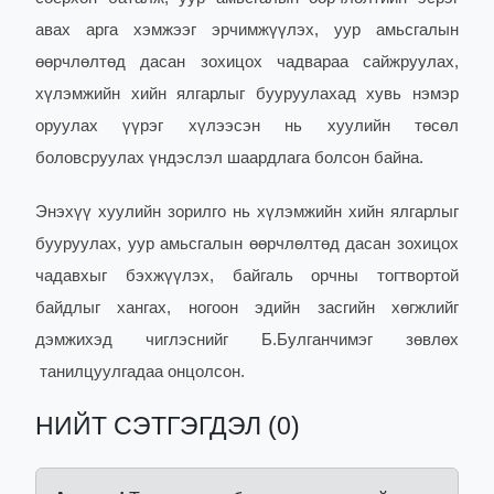
авах арга хэмжээг эрчимжүүлэх, уур амьсгалын
өөрчлөлтөд дасан зохицох чадвараа сайжруулах,
хүлэмжийн хийн ялгарлыг бууруулахад хувь нэмэр
оруулах үүрэг хүлээсэн нь хуулийн төсөл
боловсруулах үндэслэл шаардлага болсон байна.
Энэхүү хуулийн зорилго нь хүлэмжийн хийн ялгарлыг
бууруулах, уур амьсгалын өөрчлөлтөд дасан зохицох
чадавхыг бэхжүүлэх, байгаль орчны тогтвортой
байдлыг хангах, ногоон эдийн засгийн хөгжлийг
дэмжихэд чиглэснийг Б.Булганчимэг зөвлөх
танилцуулгадаа онцолсон.
НИЙТ СЭТГЭГДЭЛ (0)