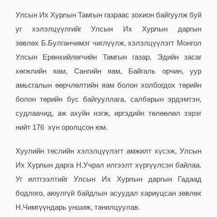
Улсын Их Хурлын Тамгын газраас зохион байгуулж буй
уг хэлэлцүүлгийг Улсын Их Хурлын даргын
зөвлөх Б.Булганчимэг чиглүүлж, хэлэлцүүлэгт Монгол
Улсын Ерөнхийлөгчийн Тамгын газар, Эдийн засаг
хөгжлийн яам, Сангийн яам, Байгаль орчин, уур
амьсгалын өөрчлөлтийн яам болон холбогдох төрийн
болон төрийн бус байгууллага, салбарын эрдэмтэн,
судлаачид, аж ахуйн нэгж, иргэдийн төлөөлөл зэрэг
нийт 176 хүн оролцсон юм.
Хуулийн төслийн хэлэлцүүлэгт амжилт хүсэж, Улсын
Их Хурлын дарга Н.Учрал илгээлт хүргүүлсэн байлаа.
Уг илтгээлтийг Улсын Их Хурлын даргын Гадаад
бодлого, аюулгүй байдлын асуудал хариуцсан зөвлөх
Н.Чимгүүндарь уншиж, танилцуулав.