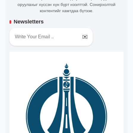
оруулахыг хүссэн хүн бүрт нээлттэй. Сонирхолтой
контентийг хамтдаа бүтээе.
Newsletters
✉️