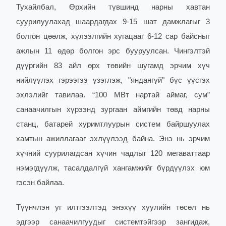
Тухайлбал, Өрхийн түвшинд нарны хавтан
суурилуулахад шаардагдах 9-15 шат дамжлагыг 3
болгон цөөлж, хүлээлгийн хугацааг 6-12 сар байсныг
ажлын 11 өдөр болгон эрс бууруулсан. Чингэлтэй
дүүргийн 83 айл өрх төвийн шугамд эрчим хүч
нийлүүлэх гэрээгээ үзэглэж, "яндангүй" бүс үүсгэх
эхлэлийг тавилаа. “100 МВт нартай аймаг, сум”
санаачилгын хүрээнд зургаан аймгийн төвд нарны
станц, батарей хуримтлуурын систем байршуулах
хамтын ажиллагааг эхлүүлээд байна. Энэ нь эрчим
хүчний суурилагдсан хүчин чадлыг 120 мегаваттаар
нэмэгдүүлж, тасалдалгүй хангамжийг бүрдүүлэх юм
гэсэн байлаа.
Түүнчлэн уг илтгээлтэд энэхүү хуулийн төсөл нь
эдгээр санаачилгуудыг системтэйгээр зангидаж,