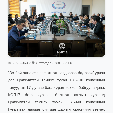
📅 2026-06-03
💬 Сэтгэгдэл (0)
👁 56
👍 0
“Эх байгалиа сэргээе
,
итгэл найдвараа бадраая
” уриан
дор Цөлжилттэй тэмцэх тухай НҮБ-ын конвенцын
талуудын 17 дугаар бага хурал зохион байгуулагдана.
КОП17 бага хурлын бэлтгэл ажлын хүрээнд
Цөлжилттэй тэмцэх тухай НҮБ-ын конвенцын
Гүйцэтгэх нарийн бичгийн даргын орлогчийн зөвлөх