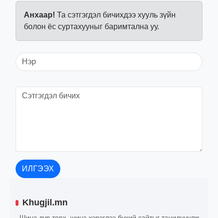
Анхаар!
Та сэтгэгдэл бичихдээ хууль зүйн
болон ёс суртахууныг баримтална уу.
ИЛГЭЭХ
Khugjil.mn
Шинэ дүр төрх, шинэ хэрэглээ бүхий сайтыг танилцуулж