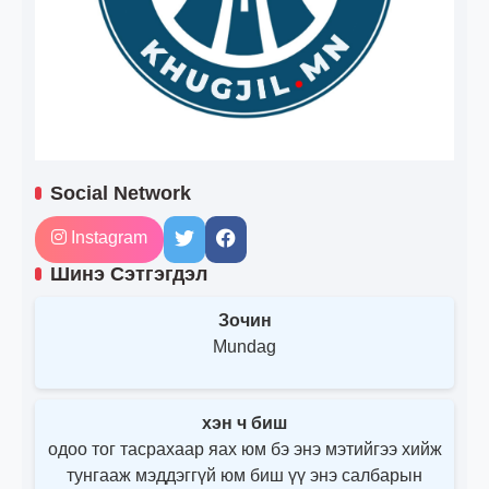
Social Network
Instagram
Шинэ Сэтгэгдэл
Зочин
Mundag
хэн ч биш
одоо тог тасрахаар яах юм бэ энэ мэтийгээ хийж
тунгааж мэддэггүй юм биш үү энэ салбарын