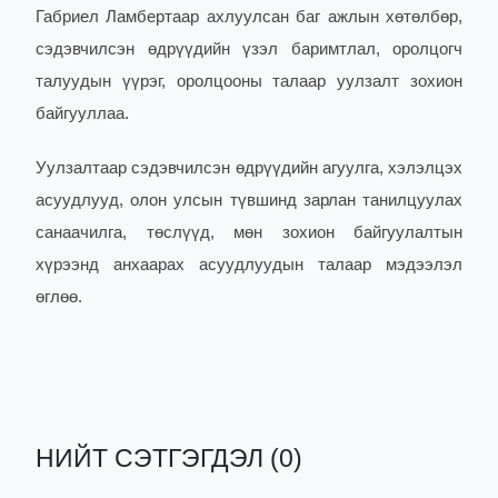
Габриел Ламбертаар ахлуулсан баг ажлын хөтөлбөр,
сэдэвчилсэн өдрүүдийн үзэл баримтлал, оролцогч
талуудын үүрэг, оролцооны талаар уулзалт зохион
байгууллаа.
Уулзалтаар
сэдэвчилсэн өдрүүдийн агуулга, хэлэлцэх
асуудлууд, олон улсын түвшинд зарлан танилцуулах
санаачилга, төслүүд, мөн зохион байгуулалтын
хүрээнд анхаарах асуудлуудын талаар мэдээлэл
өглөө.
НИЙТ СЭТГЭГДЭЛ (0)