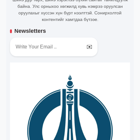
байна. Улс орныхоо хөгжилд хувь нэмрээ оруулсан
оруулахыг хүссэн хүн бүрт нээлттэй. Сонирхолтой
контентийг хамтдаа бүтээе.
Newsletters
✉️