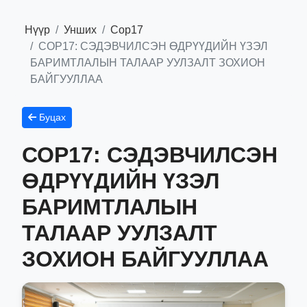
Нүүр
Унших
Сор17
СОР17: СЭДЭВЧИЛСЭН ӨДРҮҮДИЙН ҮЗЭЛ
БАРИМТЛАЛЫН ТАЛААР УУЛЗАЛТ ЗОХИОН
БАЙГУУЛЛАА
Буцах
СОР17: СЭДЭВЧИЛСЭН
ӨДРҮҮДИЙН ҮЗЭЛ
БАРИМТЛАЛЫН
ТАЛААР УУЛЗАЛТ
ЗОХИОН БАЙГУУЛЛАА