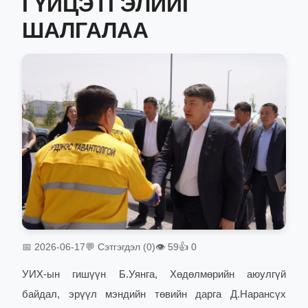
ГҮЙЦЭТГЭЛИЙГ
ШАЛГАЛАА
📅 2026-06-17
💬 Сэтгэгдэл (0)
👁 59
👍 0
УИХ-ын гишүүн Б.Уянга, Хөдөлмөрийн аюулгүй
байдал, эрүүл мэндийн төвийн дарга Д.Нарансүх