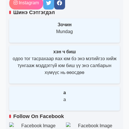
Instagram
Шинэ Сэтгэгдэл
Зочин
Mundag
хэн ч биш
одоо тог тасрахаар яах юм бэ энэ мэтийгээ хийж
тунгааж мэддэггүй юм биш үү энэ салбарын
хүмүүс нь өөосдөө
a
a
Follow On Facebook