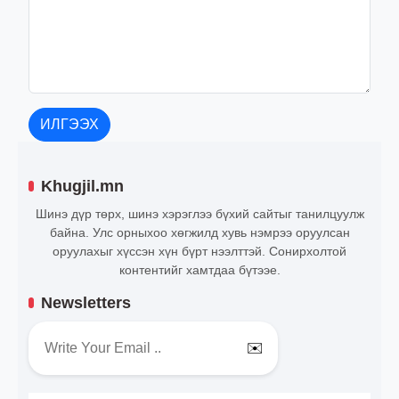
ИЛГЭЭХ
Khugjil.mn
Шинэ дүр төрх, шинэ хэрэглээ бүхий сайтыг танилцуулж
байна. Улс орныхоо хөгжилд хувь нэмрээ оруулсан
оруулахыг хүссэн хүн бүрт нээлттэй. Сонирхолтой
контентийг хамтдаа бүтээе.
Newsletters
✉️