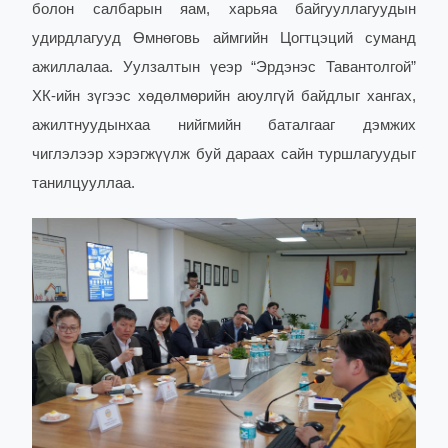
болон салбарын яам, харьяа байгууллагуудын
удирдлагууд Өмнөговь аймгийн Цогтцэций суманд
ажиллалаа.
Уулзалтын үеэр “Эрдэнэс Тавантолгой”
ХК-ийн зүгээс хөдөлмөрийн аюулгүй байдлыг хангах,
ажилтнуудынхаа нийгмийн баталгааг дэмжих
чиглэлээр хэрэгжүүлж буй дараах сайн туршлагуудыг
танилцууллаа.