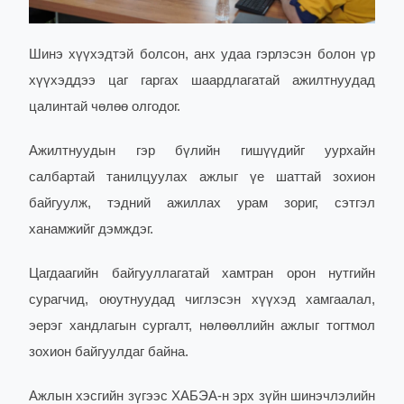
Шинэ хүүхэдтэй болсон, анх удаа гэрлэсэн болон үр
хүүхэддээ цаг гаргах шаардлагатай ажилтнуудад
цалинтай чөлөө олгодог.
Ажилтнуудын гэр бүлийн гишүүдийг уурхайн
салбартай танилцуулах ажлыг үе шаттай зохион
байгуулж, тэдний ажиллах урам зориг, сэтгэл
ханамжийг дэмждэг.
Цагдаагийн байгууллагатай хамтран орон нутгийн
сурагчид, оюутнуудад чиглэсэн хүүхэд хамгаалал,
эерэг хандлагын сургалт, нөлөөллийн ажлыг тогтмол
зохион байгуулдаг байна.
Ажлын хэсгийн зүгээс ХАБЭА-н эрх зүйн шинэчлэлийн