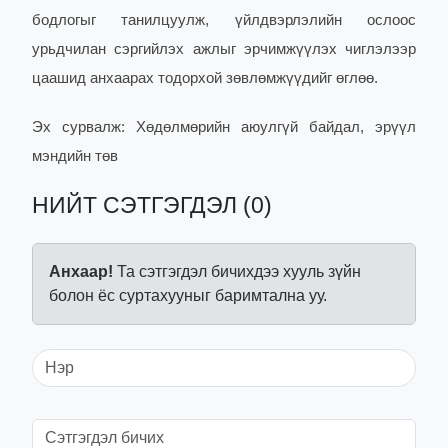
бодлогыг танилцуулж, үйлдвэрлэлийн ослоос
урьдчилан сэргийлэх ажлыг эрчимжүүлэх чиглэлээр
цаашид анхаарах тодорхой зөвлөмжүүдийг өглөө.
Эх сурвалж: Хөдөлмөрийн аюулгүй байдал, эрүүл
мэндийн төв
НИЙТ СЭТГЭГДЭЛ (0)
Анхаар!
Та сэтгэгдэл бичихдээ хууль зүйн
болон ёс суртахууныг баримтална уу.