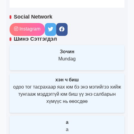
Social Network
Instagram
Шинэ Сэтгэгдэл
Зочин
Mundag
хэн ч биш
одоо тог тасрахаар яах юм бэ энэ мэтийгээ хийж
тунгааж мэддэггүй юм биш үү энэ салбарын
хүмүүс нь өөосдөө
a
a