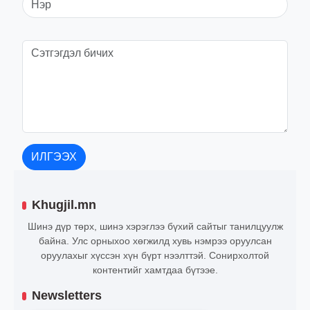
ИЛГЭЭХ
Khugjil.mn
Шинэ дүр төрх, шинэ хэрэглээ бүхий сайтыг танилцуулж
байна. Улс орныхоо хөгжилд хувь нэмрээ оруулсан
оруулахыг хүссэн хүн бүрт нээлттэй. Сонирхолтой
контентийг хамтдаа бүтээе.
Newsletters