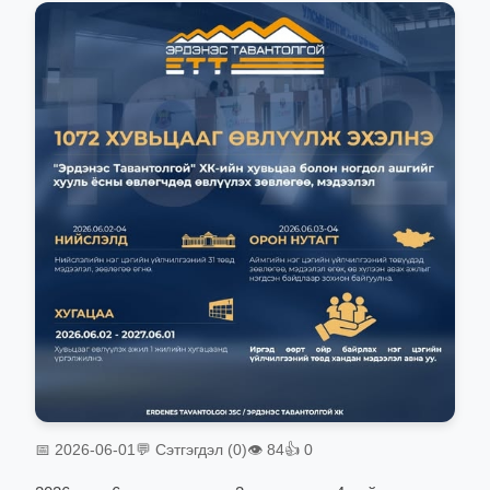
📅 2026-06-01
💬 Сэтгэгдэл (0)
👁 84
👍 0