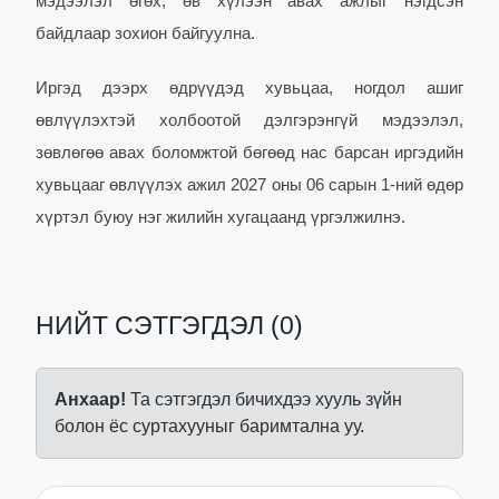
мэдээлэл өгөх, өв хүлээн авах ажлыг нэгдсэн
байдлаар зохион байгуулна.
Иргэд дээрх өдрүүдэд хувьцаа, ногдол ашиг
өвлүүлэхтэй холбоотой дэлгэрэнгүй мэдээлэл,
зөвлөгөө авах боломжтой бөгөөд нас барсан иргэдийн
хувьцааг өвлүүлэх ажил 2027 оны 06 сарын 1-ний өдөр
хүртэл буюу нэг жилийн хугацаанд үргэлжилнэ.
НИЙТ СЭТГЭГДЭЛ (0)
Анхаар!
Та сэтгэгдэл бичихдээ хууль зүйн
болон ёс суртахууныг баримтална уу.