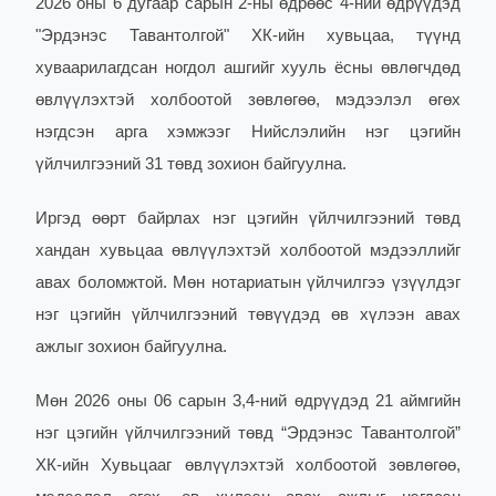
2026 оны 6 дугаар сарын 2-ны өдрөөс 4-ний өдрүүдэд
"Эрдэнэс Тавантолгой" ХК-ийн хувьцаа, түүнд
хуваарилагдсан ногдол ашгийг хууль ёсны өвлөгчдөд
өвлүүлэхтэй холбоотой зөвлөгөө, мэдээлэл өгөх
нэгдсэн арга хэмжээг Нийслэлийн нэг цэгийн
үйлчилгээний 31 төвд зохион байгуулна.
Иргэд өөрт байрлах нэг цэгийн үйлчилгээний төвд
хандан хувьцаа өвлүүлэхтэй холбоотой мэдээллийг
авах боломжтой. Мөн нотариатын үйлчилгээ үзүүлдэг
нэг цэгийн үйлчилгээний төвүүдэд өв хүлээн авах
ажлыг зохион байгуулна.
Мөн 2026 оны 06 сарын 3,4-ний өдрүүдэд 21 аймгийн
нэг цэгийн үйлчилгээний төвд “Эрдэнэс Тавантолгой”
ХК-ийн Хувьцааг өвлүүлэхтэй холбоотой зөвлөгөө,