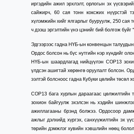
иргэдийн ажил эрхлэлт, орлогын эх үүсвэри
сайжирч, 60 сая тонн коксжих нүүрстэй т
хүлэмжийн хийг ялгарлыг бууруулж, 250 сая 
ч дээш эргэлтийн үнэ цэнийг бий болгож буйг 
Эдгээрээс гадна НҮБ-ын конвенцын талуудын 
Ордос болсон нь бүс нутгийн нэр хүндийг ол
НҮБ-ын шаардлагад нийцүүлэн СОР13 зохио
үлдсэн ашигтай хөрөнгө оруулалт болсон. Ор
ээлтэй болсноос гадна Кубуки цөлийн төсөл 
СОР13 бага хурлын дараагаас цөлжилтийн т
зохион байгуулж эхэлсэн нь хэдийн шинжлэ
ажиллагааны брэнд болжээ. Ордосоор дамж
ажлыг дэлхийд хүргэх, санхүүжилтийн эх үүс
төрийн дэмжлэг хувийн хэвшлийн нөөц болол