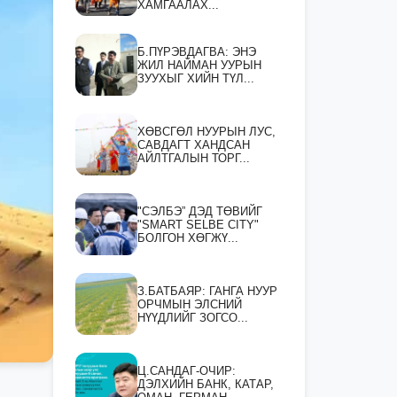
ХАМГААЛАХ...
Б.ПҮРЭВДАГВА: ЭНЭ
ЖИЛ НАЙМАН УУРЫН
ЗУУХЫГ ХИЙН ТҮЛ...
ХӨВСГӨЛ НУУРЫН ЛУС,
САВДАГТ ХАНДСАН
АЙЛТГАЛЫН ТОРГ...
"СЭЛБЭ” ДЭД ТӨВИЙГ
"SMART SELBE CITY"
БОЛГОН ХӨГЖҮ...
З.БАТБАЯР: ГАНГА НУУР
ОРЧМЫН ЭЛСНИЙ
НҮҮДЛИЙГ ЗОГСО...
Ц.САНДАГ-ОЧИР:
ДЭЛХИЙН БАНК, КАТАР,