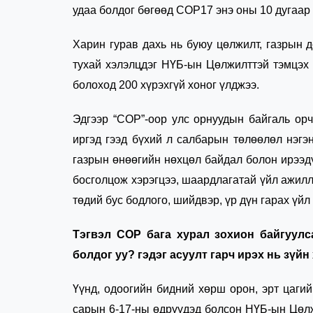
удаа болдог бөгөөд СОР17 энэ оны 10 дугаар
Харин гурав дахь нь буюу цөлжилт, газрын д
тухай хэлэлцдэг НҮБ-ын Цөлжилттэй тэмцэх
болоход 200 хүрэхгүй хоног үлджээ.
Эдгээр “СОР”-оор улс орнуудын байгаль орч
иргэд гээд бүхий л салбарын төлөөлөл нэгэн
газрын өнөөгийн нөхцөл байдал болон ирээд
босголцож хэрэгцээ, шаардлагатай үйл ажилл
төдий бус бодлого, шийдвэр, үр дүн гарах үйл
Тэгвэл СОР бага хурал зохион байгуулс
болдог уу? гэдэг асуулт гарч ирэх нь зүйн 
Үүнд, одоогийн бидний хөрш орон, эрт цаг
сарын 6-17-ны өдрүүдэд болсон НҮБ-ын Цөлж