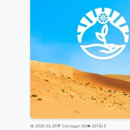
📅 2026-01-29
💬 Сэтгэгдэл (0)
👁 107
👍 0