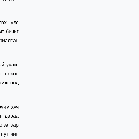
эх, улс
мт бичиг
риалсан
айгуулж,
ыг нөхөн
хэмжээнд
рчим хүч
ын дараа
э загвар
 нутгийн