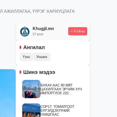
ҮЙЛ АЖИЛЛАГАА, ҮҮРЭГ ХАРИУЦЛАГА
Khugjil.mn
+ Follow
27 post
Ангилал
Үзэх
Унших
Шинэ мэдээ
БНХАУ-ААС 80 МВТ
ЦАХИЛГААН ЭРЧИМ ХҮЧ
ИМПОРТЛОХ 220...
СOP17: ТОМИЛГООТ
БҮРЭЛДЭХҮҮНИЙ
ГАМШГААС