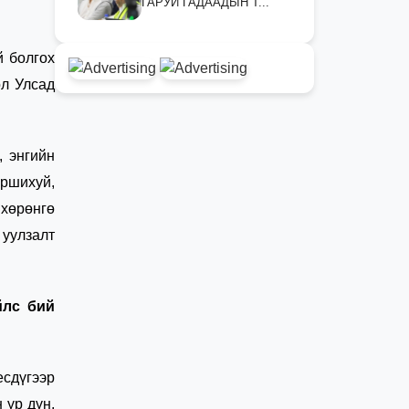
ГАРУЙ ГАДААДЫН Т...
й болгох
ол Улсад
, энгийн
оршихуй,
 хөрөнгө
 уулзалт
йлс бий
есдүгээр
 үр дүн,