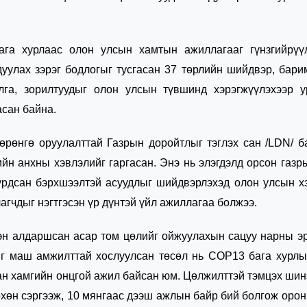
га хурлаас олон улсын хамтын ажиллагааг гүнзгийрүүл
уулах зэрэг бодлогыг тусгасан 37 төрлийн шийдвэр, бари
лга, зорилтуудыг олон улсын түвшинд хэрэгжүүлэхээр у
асан байна.
рөнгө оруулалттай Газрын доройтлыг тэглэх сан /LDN/ б
йн анхны хэвлэлийг гаргасан. Энэ нь элэгдэлд орсон газр
дурдсан бэрхшээлтэй асуудлыг шийдвэрлэхэд олон улсын 
гчдыг нэгтгэсэн үр дүнтэй үйл ажиллагаа болжээ.
ээн алдаршсан асар том цөлийг ойжуулахын сацуу нарны э
ийг маш амжилттай хослуулсан төсөл нь СОР13 бага хурл
ан хамгийн онцгой ажил байсан юм. Цөлжилттэй тэмцэх шин
өхөн сэргээж, 10 мянгаас дээш ажлын байр бий болгож орон