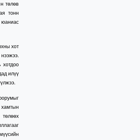
ын төлөв
ая тонн
м юаниас
нхны хот
 нээжээ.
 хотдоо
дад илүү
үүлжээ.
 форумыг
х хамтын
 төлөөх
иллагааг
үмүүсийн