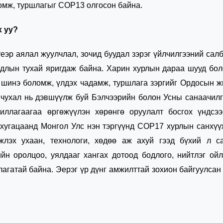
ломж, туршлагыг СОР13 олгосон байна.
 уу?
еэр аялал жуулчлал, зочид буудал зэрэг үйлчилгээний сал
ардлын тухай яригдаж байна. Харин хурлын дараа шууд бо
, шинэ боломж, үлдэх чадамж, туршлага зэргийг Ордосын 
 чухал нь дэвшүүлж буй Бэлчээрийн болон Усны санаачил
ллагаагаа өргөжүүлэн хөрөнгө оруулалт босгох үндсээ
нэ хугацаанд Монгол Улс нэн тэргүүнд СОР17 хурлын санхү
жлэх ухаан, технологи, хөдөө аж ахуй гээд бүхий л с
дийн оролцоо, уялдааг хангах дотоод бодлого, нийтлэг ой
агатай байна. Эерэг үр дүнг амжилттай зохион байгуулсан