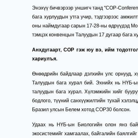
Энэхүү бичвэрээр уншигч танд “СОР-Conferen
бага хурлуудын утга учир, тэдгээрээс амжи
оны наймдугаар сарын 17-28-ны өдрүүдэд Мо
тэмцэх конвенцын Талуудын 17 дугаар бага ху
Анхдугаарт, СОР гэж юу вэ, ийм тодотго
хариулъя.
Өнөөдрийн байдлаар дэлхийн улс орнууд, 
Талуудын бага хурал бий. Эхнийх нь НҮБ-
талуудын бага хурал. Хүлэмжийн хийг бууру
бодлого, түүний санхүүжилтийн тухай хэлэлц
Бразил улсын Белем хотод СОР30 болсон.
Удаах нь НҮБ-ын Биологийн олон янз байд
экосистемийг хамгаалах, байгалийн баялгийг 