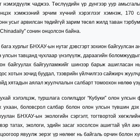
йг нэмэгдүүлж чаджээ. Төслүүдийн үр дүнгээр уур амьсгал
энцэх хэмжээний эрчим хүчний хэрэглээг хэмнэж, 170 с
тонн усыг арвилсан төдийгүй зарим төсөл жилд таван тэрбу
“Chinadaily” сонин онцолсон байна.
бага хурлыг БНХАУ-ын нутаг дэвсгэрт зохион байгуулсан а
он улсын тавцанд чухлаар үнэлүүлж, дараагийн боломжуудыг
н байгуулах байгууламжийг шинээр барьж ашигласан нь
дос хотын зочид буудал, тээврийн үйлчилгээ сайжирч жуулч
хойд хятадын аялал жуулчлалын салбарт томоохон нөлөө үз
ухай хэлэлцэж, туршлага солилцдог “Кубуки” олон улсын
х ухаан, боловсрол салбар болон олон улсын түвшин дэ
уулан БНХАУ-ын экологийн сэргэлт, тогтвортой хөгжлийн
вэр татах, экологи, эдийн засаг хосолсон ашигтай үйл аж
цоогоор явуулж эерэг үр нөлөөг нь байгаль орчин болон х