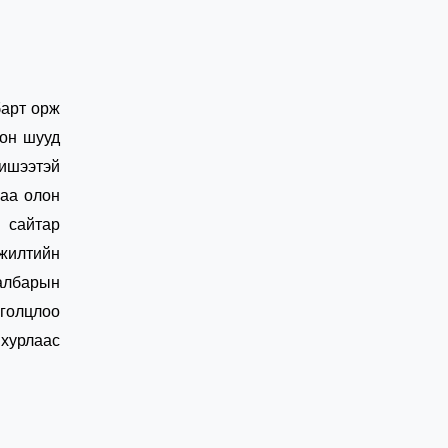
барт орж
лон шууд
жишээтэй
гаа олон
 сайтар
үжилтийн
албарын
лголцлоо
 хурлаас