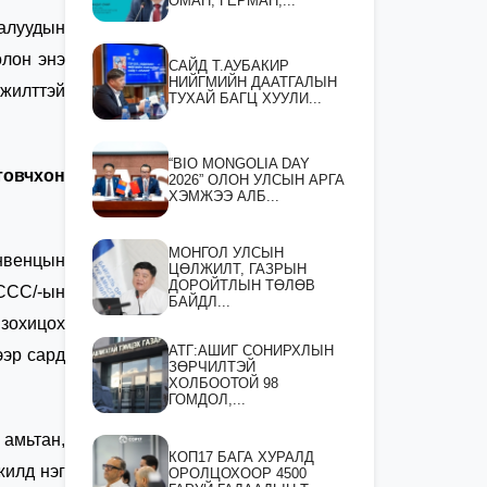
ОМАН, ГЕРМАН,...
Талуудын
олон энэ
САЙД Т.АУБАКИР
НИЙГМИЙН ДААТГАЛЫН
лжилттэй
ТУХАЙ БАГЦ ХУУЛИ...
“BIO MONGOLIA DAY
товчхон
2026” ОЛОН УЛСЫН АРГА
ХЭМЖЭЭ АЛБ...
МОНГОЛ УЛСЫН
нвенцын
ЦӨЛЖИЛТ, ГАЗРЫН
ДОРОЙТЛЫН ТӨЛӨВ
CCC/-ын
БАЙДЛ...
 зохицох
АТГ:АШИГ СОНИРХЛЫН
ээр сард
ЗӨРЧИЛТЭЙ
ХОЛБООТОЙ 98
ГОМДОЛ,...
амьтан,
КОП17 БАГА ХУРАЛД
жилд нэг
ОРОЛЦОХООР 4500