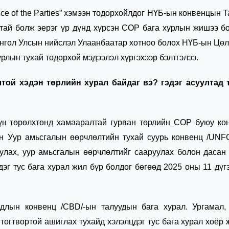
ce of the Parties” хэмээн тодорхойлдог НҮБ-ын конвенцын 
лттай болж эерэг үр дүнд хүрсэн СОР бага хурлын жишээ б
нгол Улсын нийслэл Улаанбаатар хотноо болох НҮБ-ын Цө
рлын тухай тодорхой мэдээлэл хүргэхээр бэлтгэлээ.
лтой хэдэн төрлийн хурал байдаг вэ? гэдэг асуултад 
хүн төрөлхтөнд хамааралтай гурван төрлийн СОР буюу ко
ын Уур амьсгалын өөрчлөлтийн тухай суурь конвенц /UNF
улах, уур амьсгалын өөрчлөлтийг сааруулах болон дасан
дэг тус бага хурал жил бүр болдог бөгөөд 2025 оны 11 дүг
лын конвенц /CBD/-ын талуудын бага хурал. Ургамал, 
тогтвортой ашиглах тухайд хэлэлцдэг тус бага хурал хоёр 