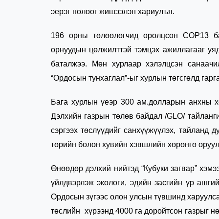
эерэг нөлөөг жишээлэн хариулъя.
196 орны төлөөлөгчид оролцсон COР13 ба
орнуудын цөлжилттэй тэмцэх ажиллагааг уяд
баталжээ. Мөн хурлаар хэлэлцсэн санаачи
“Ордосын тунхаглал”-ыг хурлын төгсгөлд гарг
Бага хурлын үеэр 300 ам.долларын анхны хө
Дэлхийн газрын төлөв байдал /GLO/ тайланги
сэргээх төслүүдийг санхүүжүүлэх, тайланд 
төрийн болон хувийн хэвшлийн хөрөнгө оруула
Өнөөдөр дэлхий нийтэд “Кубуки загвар” хэм
үйлдвэрлэж экологи, эдийн засгийн үр ашг
Ордосын зүгээс олон улсын түвшинд харуулс
төслийн хүрээнд 4000 га доройтсон газрыг н