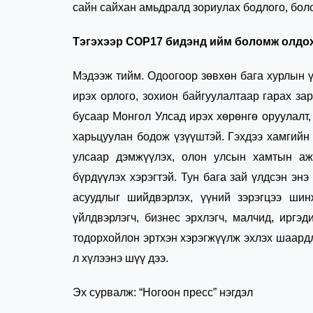
сайн сайхан амьдралд зориулах бодлого, бо
Тэгэхээр СОР17 бидэнд ийм боломж олдох
Мэдээж тийм. Одоогоор зөвхөн бага хурлын ү
ирэх орлого, зохион байгуулалтаар гарах з
бусаар Монгол Улсад ирэх хөрөнгө оруулалт
харьцуулан бодож үзүүштэй. Гэхдээ хамгийн
улсаар дэмжүүлэх, олон улсын хамтын ажи
бүрдүүлэх хэрэгтэй. Тун бага зай үлдсэн э
асуудлыг шийдвэрлэх, үүний зэрэгцээ шин
үйлдвэрлэгч, бизнес эрхлэгч, малчид, иргэ
тодорхойлон эртхэн хэрэгжүүлж эхлэх шаардл
л хүлээнэ шүү дээ.
Эх сурвалж: “Ногоон пресс” нэгдэл