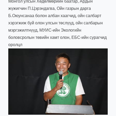
Монгол улсын Хөдөлмөрийн баатар, Ардын
жүжигчин П.Цэрэндагва, Ойн газрын дарга
Б.Оюунсанаа болон албан хаагчид, ойн салбарт
хэрэгжиж буй олон улсын төслүүд, ойн салбарын
мэргэжилтнүүд, МУИС-ийн Экологийн
боловсролын төвийн хамт олон, ЕБС-ийн сурагчид
оролцл