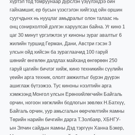
хүртэл тод томруунаар дүрслэн үзүүлэхдээ ойн
гайхамшиг, ер бусын үзэсгэлэн хийгээд ойн оршин
суугчдынх нь нууцлаг амьдралыг олон талаас нь
онц сонирхолтой дэлгэн харуулсан байна. Уг кино 1
цаг 30 минут үргэлжлэх уг киноны зураг авалтыг 6
жилийн туршид Герман, Дани, Австри гэсэн 3
улсын ойд хийсэн ба зураглаачид 100 гаруй
шөнийг өнгөлөн далдлах майханд өнгөрөөн 250
гаруй цагийн бичлэг хийж, кино техникийн сүүлийн
үеийн арга техник, ололт амжилтыг бүрэн дүүрэн
ашиглаж бүтээжээ. Тус киноны нээлтийн арга
хэмжээнд Монгол улсын Ерөнхийлөгчийн Байгаль
орчин, ногоон хөгжлийн бодлогын зөвлөх Н.Батхүү,
Байгаль орчин, уур амьсгалын өөрчлөлтийн яамны
Төрийн нарийн бичгийн дарга Т.Золбаяр, ХБНГУ-
ын Элчин сайдын яамны Дэд тэргүүн Ханна Бэкер,