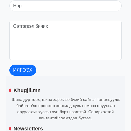
ИЛГЭЭХ
Khugjil.mn
Шинэ дүр төрх, шинэ хэрэглээ бүхий сайтыг танилцуулж
байна. Улс орныхоо хөгжилд хувь нэмрээ оруулсан
оруулахыг хүссэн хүн бүрт нээлттэй. Сонирхолтой
контентийг хамтдаа бүтээе.
Newsletters