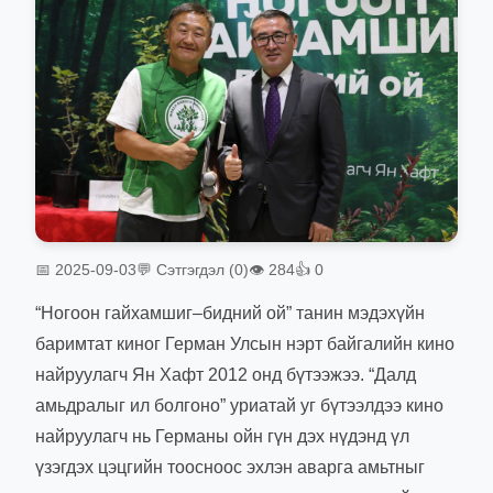
📅 2025-09-03
💬 Сэтгэгдэл (0)
👁 284
👍 0
“Ногоон гайхамшиг–бидний ой” танин мэдэхүйн
баримтат киног Герман Улсын нэрт байгалийн кино
найруулагч Ян Хафт 2012 онд бүтээжээ. “Далд
амьдралыг ил болгоно” уриатай уг бүтээлдээ кино
найруулагч нь Германы ойн гүн дэх нүдэнд үл
үзэгдэх цэцгийн тоосноос эхлэн аварга амьтныг