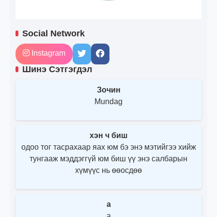
Social Network
Instagram
Шинэ Сэтгэгдэл
Зочин
Mundag
хэн ч биш
одоо тог тасрахаар яах юм бэ энэ мэтийгээ хийж
тунгааж мэддэггүй юм биш үү энэ салбарын
хүмүүс нь өөосдөө
a
a