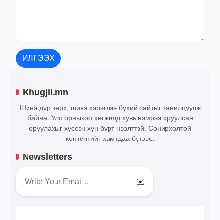
ИЛГЭЭХ
Khugjil.mn
Шинэ дүр төрх, шинэ хэрэглээ бүхий сайтыг танилцуулж
байна. Улс орныхоо хөгжилд хувь нэмрээ оруулсан
оруулахыг хүссэн хүн бүрт нээлттэй. Сонирхолтой
контентийг хамтдаа бүтээе.
Newsletters
✉️