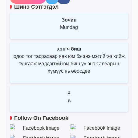
Шинэ Сэтгэгдэл
Зочин
Mundag
хэн ч биш
одоо тог тасрахаар яах юм бэ энэ мэтийгээ хийж
тунгааж мэддэггүй юм биш үү энэ салбарын
хүмүүс нь өөосдөө
a
a
Follow On Facebook