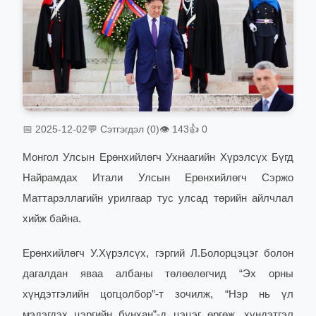
📅 2025-12-02
💬 Сэтгэгдэл (0)
👁 143
👍 0
Монгол Улсын Ерөнхийлөгч Ухнаагийн Хүрэлсүх Бүгд
Найрамдах Итали Улсын Ерөнхийлөгч Сэржо
Маттарэллагийн урилгаар тус улсад төрийн айлчлал
хийж байна.
Ерөнхийлөгч У.Хүрэлсүх, гэргий Л.Болорцэцэг болон
дагалдан яваа албаны төлөөлөгчид “Эх орны
хүндэтгэлийн цогцолбор”-т зочилж, “Нэр нь үл
мэдэгдэх цэргийн бунхан”-д цэцэг өргөж, хүндэтгэл