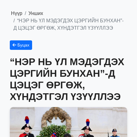
Нүүр
Унших
“НЭР НЬ ҮЛ МЭДЭГДЭХ ЦЭРГИЙН БУНХАН”-
Д ЦЭЦЭГ ӨРГӨЖ, ХҮНДЭТГЭЛ ҮЗҮҮЛЛЭЭ
Буцах
“НЭР НЬ ҮЛ МЭДЭГДЭХ
ЦЭРГИЙН БУНХАН”-Д
ЦЭЦЭГ ӨРГӨЖ,
ХҮНДЭТГЭЛ ҮЗҮҮЛЛЭЭ