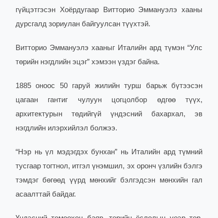
гүйцэтгэсэн Хоёрдугаар Витторио Эммануэлэ хааны
дурсгалд зориулан байгуулсан түүхтэй.
Витторио Эммануэлэ хааныг Италийн ард түмэн “Улс
төрийн нэгдлийн эцэг” хэмээн үздэг байна.
1885 оноос 50 гаруй жилийн турш барьж бүтээсэн
цагаан гантиг чулуун цогцолбор өдгөө түүх,
архитектурын төдийгүй үндэсний бахархал, эв
нэгдлийн илэрхийлэл болжээ.
“Нэр нь үл мэдэгдэх бунхан” нь Италийн ард түмний
тусгаар тогтнол, итгэл үнэмшил, эх оронч үзлийн бэлгэ
тэмдэг бөгөөд үүрд мөнхийг бэлгэдсэн мөнхийн гал
асаалттай байдаг.
Үндэсний томоохон баяр, төрийн ёслолын үеэр төр,