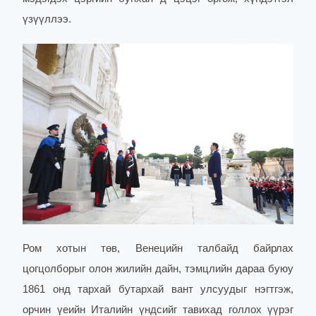
үзүүллээ.
Ром хотын төв, Венецийн талбайд байрлах
цогцолборыг олон жилийн дайн, тэмцлийн дараа буюу
1861 онд тархай бутархай вант улсуудыг нэгтгэж,
орчин үеийн Италийн үндсийг тавихад голлох үүрэг