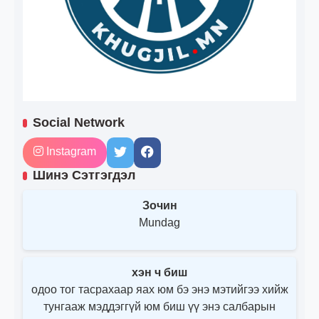
Social Network
Instagram
Шинэ Сэтгэгдэл
Зочин
Mundag
хэн ч биш
одоо тог тасрахаар яах юм бэ энэ мэтийгээ хийж
тунгааж мэддэггүй юм биш үү энэ салбарын