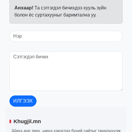
Анхаар!
Та сэтгэгдэл бичихдээ хууль зүйн
болон ёс суртахууныг баримтална уу.
ИЛГЭЭХ
Khugjil.mn
Шинэ дүр төрх, шинэ хэрэглээ бүхий сайтыг танилцуулж