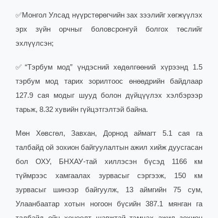
✅
Монгол Улсад нүүрстөрөгчийн зах зээлийг хөгжүүлэх
эрх зүйн орчныг боловсронгуй болгох төслийг
эхлүүлсэн;
✅
“Тэрбум мод” үндэсний хөдөлгөөний хүрээнд 1.5
тэрбум мод тарих зорилтоос өнөөдрийн байдлаар
127.9 сая модыг шууд болон дүйцүүлэх хэлбэрээр
тарьж, 8.32 хувийн гүйцэтгэлтэй байна.
Мөн Хөвсгөл, Завхан, Дорнод аймагт 5.1 сая га
талбайд ой зохион байгуулалтын ажил хийж дуусгасан
бол ОХУ, БНХАУ-тай хиллэсэн бүсэд 1166 км
түймрээс хамгаалах зурвасыг сэргээж, 150 км
зурвасыг шинээр байгуулж, 13 аймгийн 75 сум,
Улаанбаатар хотын ногоон бүсийн 387.1 мянган га