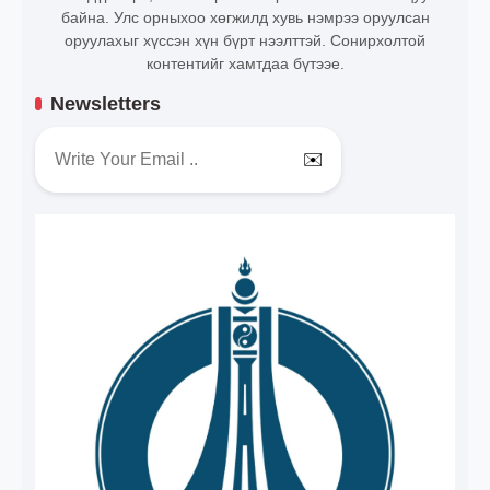
байна. Улс орныхоо хөгжилд хувь нэмрээ оруулсан
оруулахыг хүссэн хүн бүрт нээлттэй. Сонирхолтой
контентийг хамтдаа бүтээе.
Newsletters
✉️