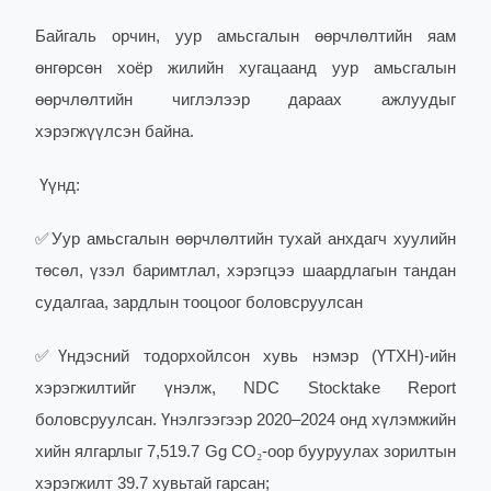
Байгаль орчин, уур амьсгалын өөрчлөлтийн яам
өнгөрсөн хоёр жилийн хугацаанд уур амьсгалын
өөрчлөлтийн чиглэлээр дараах ажлуудыг
хэрэгжүүлсэн байна.
Үүнд:
✅
Уур амьсгалын өөрчлөлтийн тухай анхдагч хуулийн
төсөл, үзэл баримтлал, хэрэгцээ шаардлагын тандан
судалгаа, зардлын тооцоог боловсруулсан
✅
Үндэсний тодорхойлсон хувь нэмэр (ҮТХН)-ийн
хэрэгжилтийг үнэлж, NDC Stocktake Report
боловсруулсан. Үнэлгээгээр 2020–2024 онд хүлэмжийн
хийн ялгарлыг 7,519.7 Gg CO
₂
-оор бууруулах зорилтын
хэрэгжилт 39.7 хувьтай гарсан;