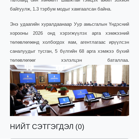
талбайд ойн хөнөөлт шавжтай тэмцэх ажил зохион
байгуулж, 1.3 тэрбум модыг хамгаалсан байна.
Энэ удаагийн хуралдаанаар Уур амьсгалын Үндэсний
хорооны 2026 онд хэрэгжүүлэх арга хэмжээний
төлөвлөгөөнд холбогдох яам, агентлагаас ирүүлсэн
саналуудыг тусган, 5 бүлгийн 68 арга хэмжээ бүхий
төлөвлөгөөг хэлэлцэн баталлаа.
НИЙТ СЭТГЭГДЭЛ (0)