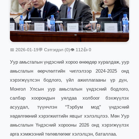
📅 2026-01-19
💬 Сэтгэгдэл (0)
👁 112
👍 0
Уур амьсгалын үндэсний хороо өнөөдөр хуралдаж, уур
амьсгалын өөрчлөлтийн чиглэлээр 2024-2025 онд
хэрэгжүүлсэн бодлого, үйл ажиллагааны үр дүн,
Монгол Улсын уур амьсгалын үндэсний бодлого,
салбар хоорондын уялдаа холбоог бэхжүүлэх
асуудал, түүнчлэн “Тэрбум мод” үндэсний
хөдөлгөөний хэрэгжилтийн явцыг хэлэлцлээ. Мөн Уур
амьсгалын Үндэсний хорооны 2026 онд хэрэгжүүлэх
арга хэмжээний төлөвлөгөөг хэлэлцэн, баталлаа.