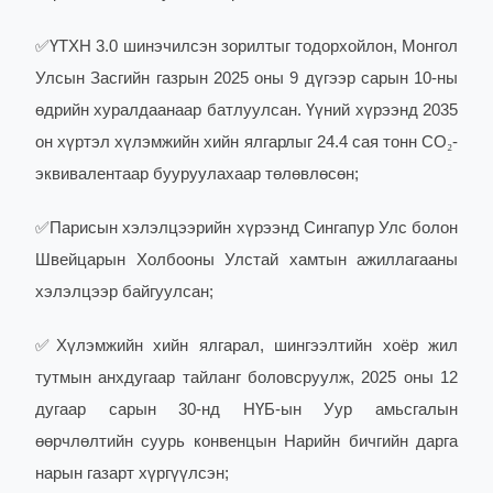
✅
ҮТХН 3.0 шинэчилсэн зорилтыг тодорхойлон, Монгол
Улсын Засгийн газрын 2025 оны 9 дүгээр сарын 10-ны
өдрийн хуралдаанаар батлуулсан. Үүний хүрээнд 2035
он хүртэл хүлэмжийн хийн ялгарлыг 24.4 сая тонн CO
₂
-
эквивалентаар бууруулахаар төлөвлөсөн;
✅
Парисын хэлэлцээрийн хүрээнд Сингапур Улс болон
Швейцарын Холбооны Улстай хамтын ажиллагааны
хэлэлцээр байгуулсан;
✅
Хүлэмжийн хийн ялгарал, шингээлтийн хоёр жил
тутмын анхдугаар тайланг боловсруулж, 2025 оны 12
дугаар сарын 30-нд НҮБ-ын Уур амьсгалын
өөрчлөлтийн суурь конвенцын Нарийн бичгийн дарга
нарын газарт хүргүүлсэн;